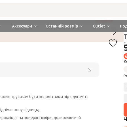
rabra ❤️ Київ та Україна
ДОДАЙ БРА
Аксесуари
Останній розмір
Outlet
По
С
К
Р
зволяє трусикам бути непомітними під одягом та
іднімає зону сідниць;
роклімат на поверхні шкіри, дозволяючи їй
Ч