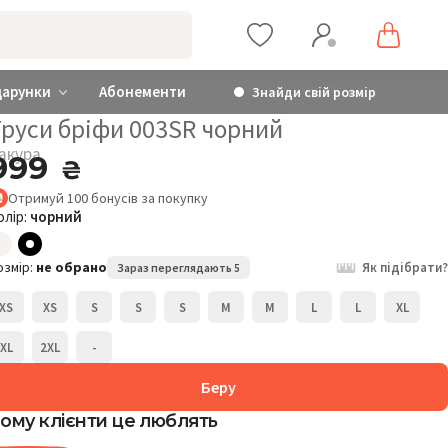
дарунки
Абонементи
Знайди свій розмір
Труси бріфи 003SR чорний
акура
999
₴
Отримуй
100
бонусів
за покупку
олір:
чорний
озмір:
не обрано
Як підібрати?
Зараз переглядають 5
XS
XS
S
S
S
M
M
L
L
XL
XL
2XL
-
Беру
ому клієнти це люблять