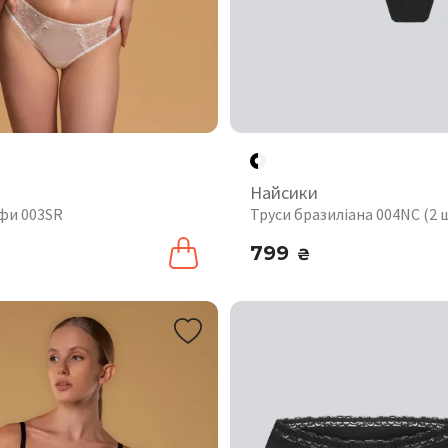
Найсики
іфи 003SR
Труси бразиліана 004NC (2 
799
₴