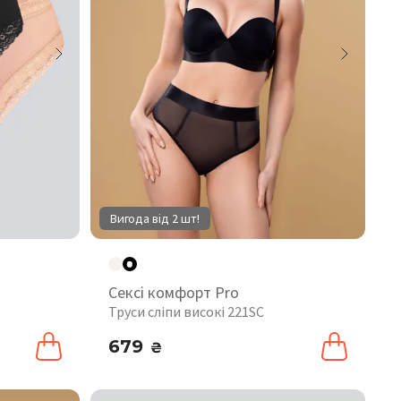
Вигода від 2 шт!
Сексі комфорт Pro
Труси сліпи високі 221SC
679
₴