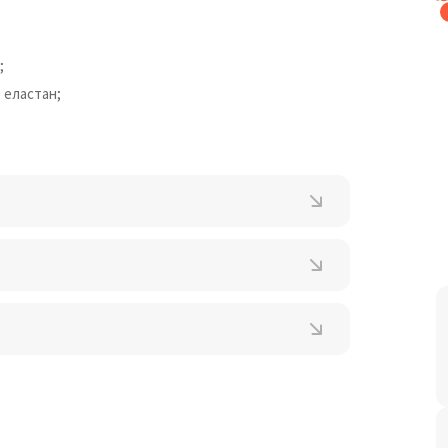
;
 еластан;