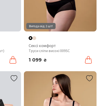
Вигода від 2 шт!
Сексі комфорт
шт)
Труси сліпи високі 009SC
1 099
₴