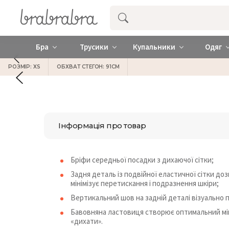
Купити нижню жіночу білизну ❤️ brab
Бра
Трусики
Купальники
Одяг
РОЗМІР: XS
ОБХВАТ СТЕГОН: 91СМ
Інформація про товар
Бріфи середньої посадки з дихаючої сітки;
Задня деталь із подвійної еластичної сітки до
мінімізує перетискання і подразнення шкіри;
Вертикальний шов на задній деталі візуально п
Бавовняна ластовиця створює оптимальний мік
«дихати».