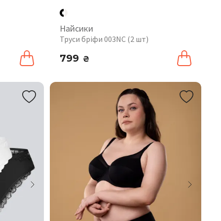
Найсики
Труси бріфи 003NC (2 шт)
799
₴