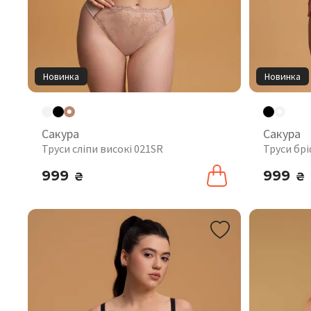
Новинка
Новинка
Сакура
Сакура
Труси сліпи високі 021SR
Труси бр
999
999
₴
₴