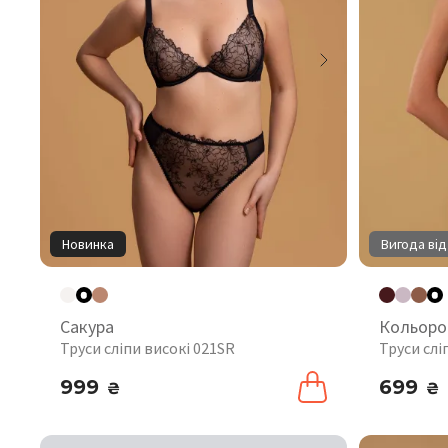
Новинка
Вигода від
Сакура
Кольоро
Труси сліпи високі 021SR
Труси слі
999
699
₴
₴