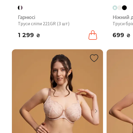
Гарнюсі
Ніжний 
Труси сліпи 221GR (3 шт)
Труси бр
1 299
699
₴
₴