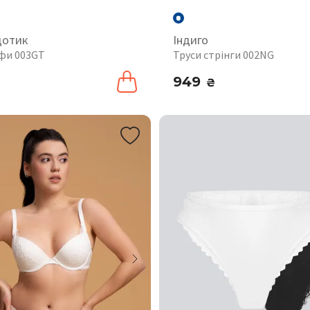
дотик
Індиго
іфи 003GT
Труси стрінги 002NG
949
₴