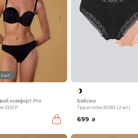
 2 шт!
вий комфорт Pro
Бейсіки
пи 321CP
Труси сліпи 201BS (2 шт)
699
₴