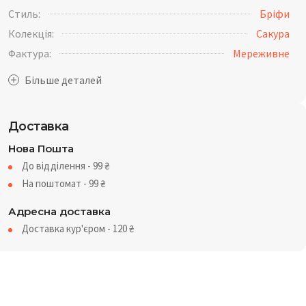
Стиль:
Бріфи
Колекція:
Сакура
Фактура:
Мереживне
Доставка
Нова Пошта
До відділення - 99
₴
На поштомат - 99
₴
Адресна доставка
Доставка кур'єром - 120
₴