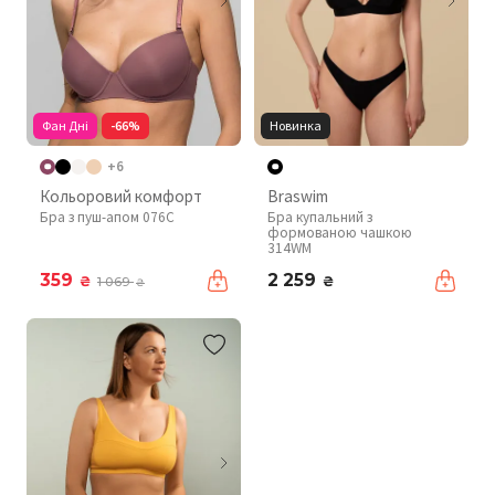
Фан Дні
-66%
Новинка
+6
Кольоровий комфорт
Braswim
Бра з пуш-апом 076C
Бра купальний з
формованою чашкою
314WM
359
2 259
₴
₴
1 069
₴