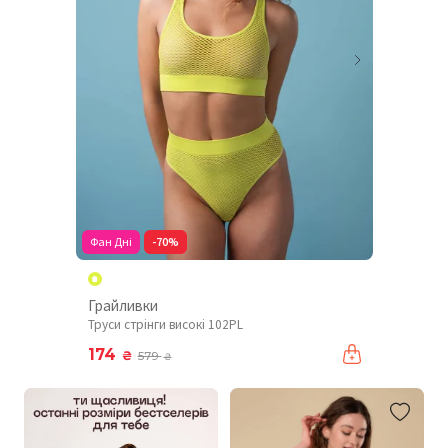
Фан Дні
-70%
Грайливки
Труси стрінги високі 102PL
174
₴
579
₴