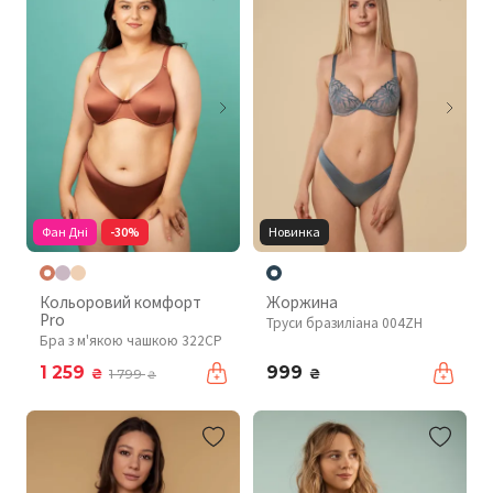
Фан Дні
-30%
Новинка
Кольоровий комфорт
Жоржина
Pro
Труси бразиліана 004ZH
Бра з м'якою чашкою 322CP
1 259
999
₴
₴
1 799
₴