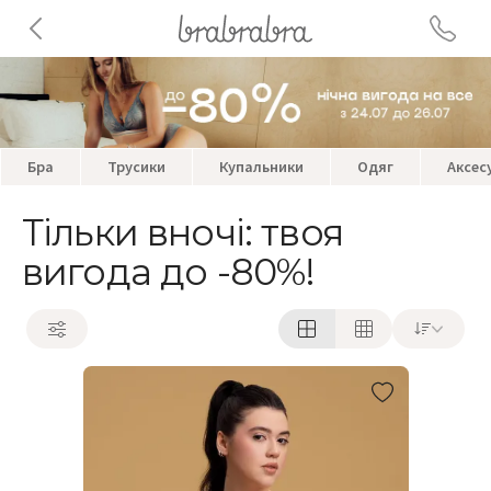
Бра
Трусики
Купальники
Одяг
Аксес
Тільки вночі: твоя
вигода до -80%!