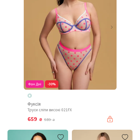
Фан Дні
-30%
Фуксія
Труси сліпи високі 021FX
659
₴
939
₴