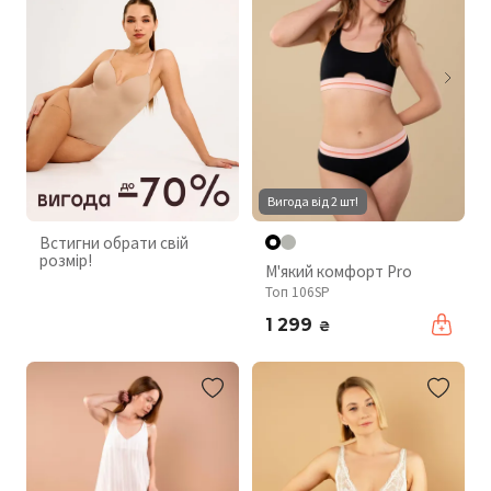
Вигода від 2 шт!
Встигни обрати свій
розмір!
М'який комфорт Pro
Топ 106SP
1 299
₴