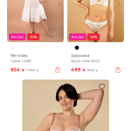
Фан Дні
-52%
Фан Дні
-50%
Метелик
Закохана
Сукня 110BF
Труси сліпи 001LT
854
499
₴
₴
1 779
999
₴
₴