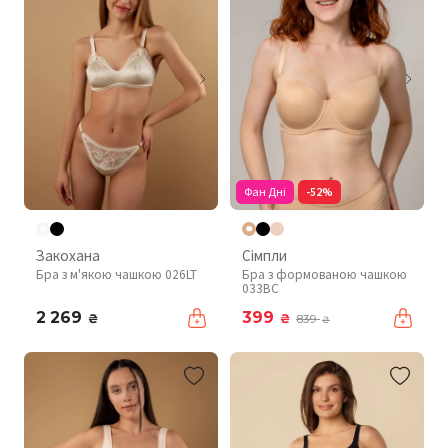
Фан Дні
-52%
Закохана
Сімпли
Бра з м'якою чашкою 026LT
Бра з формованою чашкою
033BC
2 269
399
₴
₴
839
₴