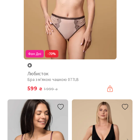
Фан Дні
-70%
Любисток
Бра з м'якою чашкою 077LB
599
₴
1 999
₴