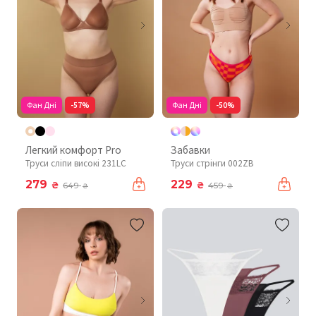
Фан Дні
-57%
Фан Дні
-50%
Легкий комфорт Pro
Забавки
Труси сліпи високі 231LC
Труси стрінги 002ZB
279
229
₴
₴
649
459
₴
₴