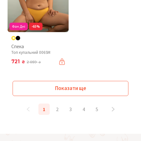
Фан Дні
-65%
Спека
Топ купальний 006SM
721
₴
2 059
₴
Показати ще
1
2
3
4
5