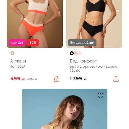
Фан Дні
-50%
Вигода від 2 шт!
Активки
Боді комфорт
Топ 106A
Бра з формованою чашкою
015BC
499
1 399
₴
₴
999
₴