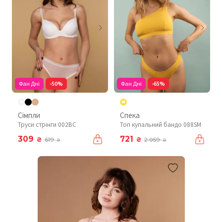
Фан Дні
-50%
Фан Дні
-65%
Сімпли
Спека
Труси стрінги 002BC
Топ купальний бандо 088SM
309
721
₴
₴
619
2 059
₴
₴