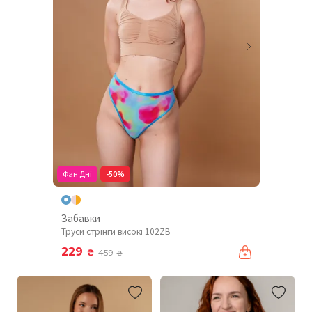
Фан Дні
-50%
Забавки
Труси стрінги високі 102ZB
229
₴
459
₴