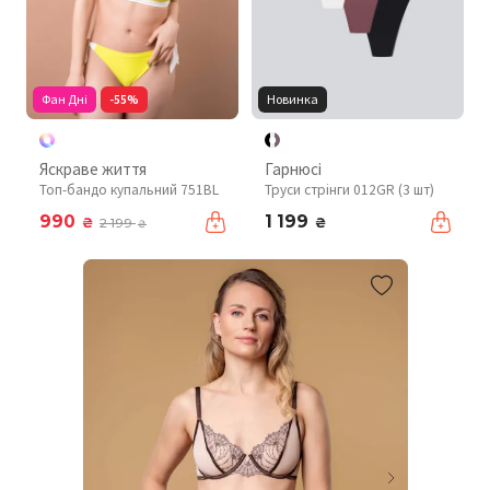
Фан Дні
-55%
Новинка
Яскраве життя
Гарнюсі
Топ-бандо купальний 751BL
Труси стрінги 012GR (3 шт)
990
1 199
₴
₴
2 199
₴