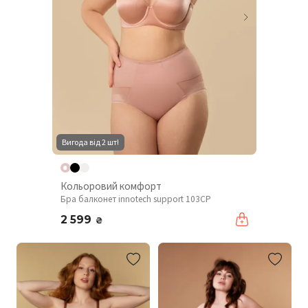
Вигода від 2 шт!
Кольоровий комфорт
Бра балконет innotech support 103CP
2 599
₴