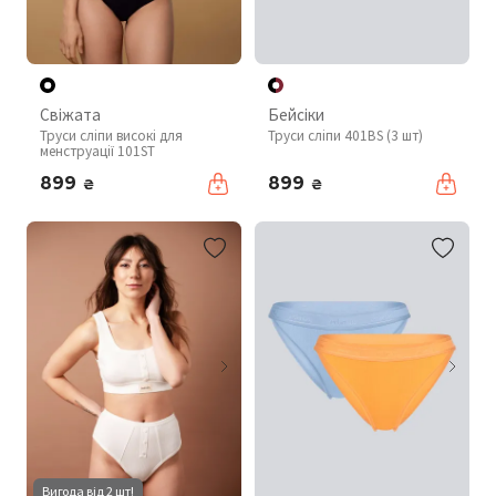
Свіжата
Бейсіки
Труси сліпи високі для
Труси сліпи 401BS (3 шт)
менструації 101ST
899
899
₴
₴
Вигода від 2 шт!