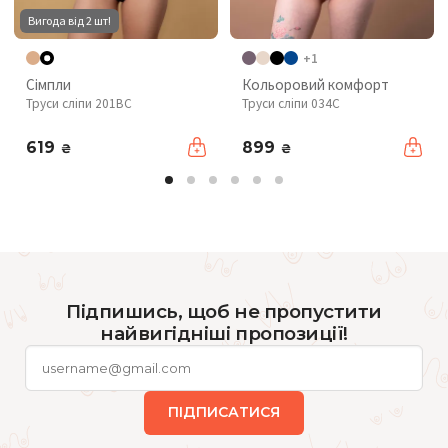
Вигода від 2 шт!
+1
Сімпли
Кольоровий комфорт
Труси сліпи 201BC
Труси сліпи 034C
619
899
₴
₴
Підпишись, щоб не пропустити
найвигідніші пропозиції!
ПІДПИСАТИСЯ