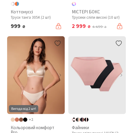
Коттонуссі
МІСТЕРІ БОКС
Труси танга 305K (2 шт)
Трусики сліпи високі (10 шт)
999
2 999
₴
₴
4 499
₴
Вигода від 2 шт!
+2
Кольоровий комфорт
Файники
Pro