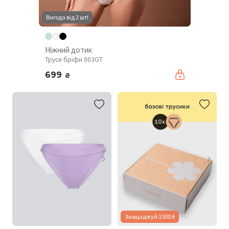
Вигода від 2 шт!
Ніжний дотик
Труси бріфи 003GT
699
₴
Заощаджуй 1500 ₴