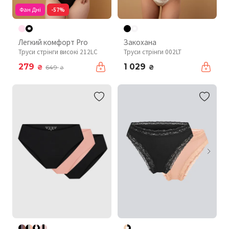
Фан Дні
-57%
Легкий комфорт Pro
Закохана
Труси стрінги високі 212LC
Труси стрінги 002LT
279
1 029
₴
₴
649
₴