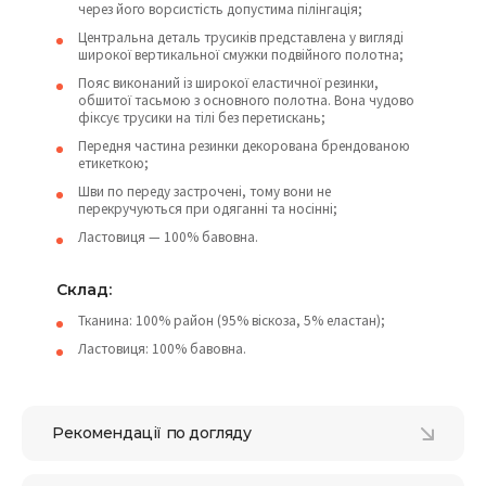
через його ворсистість допустима пілінгація;
Центральна деталь трусиків представлена у вигляді
широкої вертикальної смужки подвійного полотна;
Пояс виконаний із широкої еластичної резинки,
обшитої тасьмою з основного полотна. Вона чудово
фіксує трусики на тілі без перетискань;
Передня частина резинки декорована брендованою
етикеткою;
Шви по переду застрочені, тому вони не
перекручуються при одяганні та носінні;
Ластовиця — 100% бавовна.
Склад:
Тканина: 100% район (95% віскоза, 5% еластан);
Ластовиця: 100% бавовна.
Рекомендації по догляду