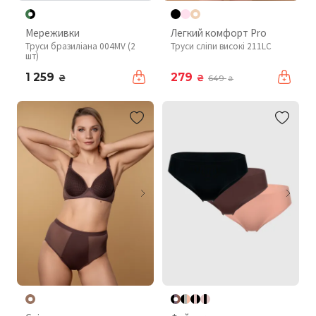
Мереживки
Легкий комфорт Pro
Труси бразиліана 004MV (2
Труси сліпи високі 211LC
шт)
1 259
279
₴
₴
649
₴