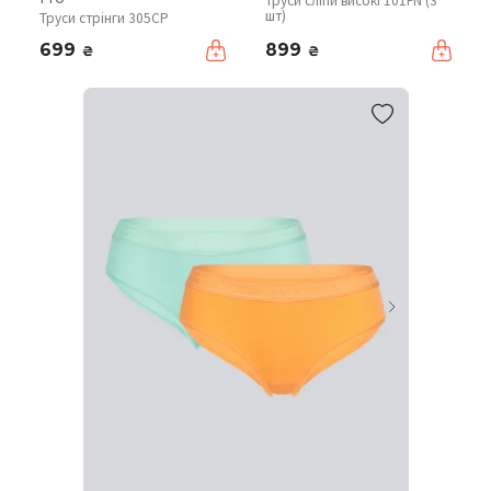
Труси сліпи високі 101FN (3
шт)
Труси стрінги 305CP
699
899
₴
₴