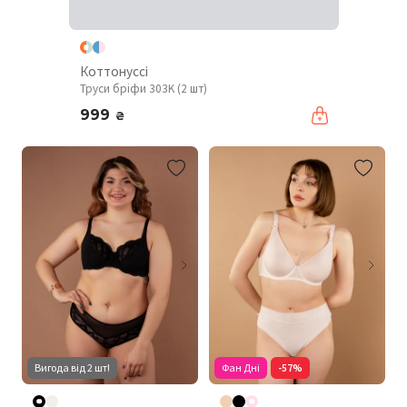
Коттонуссі
Труси бріфи 303K (2 шт)
999
₴
Вигода від 2 шт!
Фан Дні
-57%