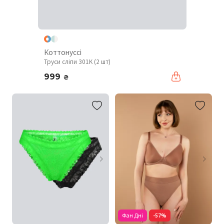
Коттонуссі
Труси сліпи 301K (2 шт)
999
₴
Фан Дні
-57%