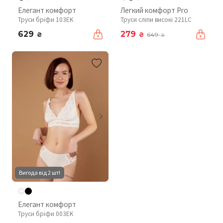
Елегант комфорт
Легкий комфорт Pro
Труси бріфи 103EK
Труси сліпи високі 221LC
629
279
₴
₴
649
₴
Вигода від 2 шт!
Елегант комфорт
Труси бріфи 003EK