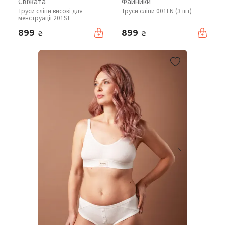
Свіжата
Файники
Труси сліпи високі для
Труси сліпи 001FN (3 шт)
менструації 201ST
899
899
₴
₴