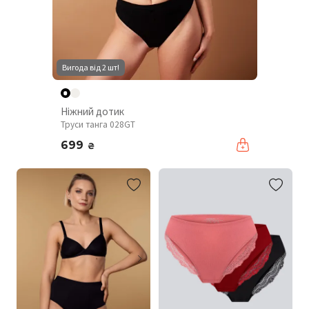
Вигода від 2 шт!
Ніжний дотик
Труси танга 028GT
699
₴