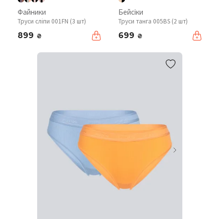
Файники
Бейсіки
Труси сліпи 001FN (3 шт)
Труси танга 005BS (2 шт)
899
699
₴
₴