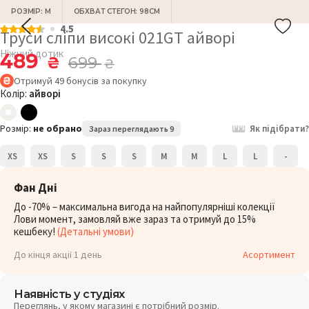
РОЗМІР: M
ОБХВАТ СТЕГОН: 98СМ
4.5
Труси сліпи високі 021GT айворі
Ніжний дотик
489
₴
699
₴
Отримуй
49
бонусів
за покупку
Колір:
айворі
Розмір:
не обрано
Як підібрати?
Зараз переглядають 9
XS
XS
S
S
S
M
M
L
L
-
Фан Дні
До -70% – максимальна вигода на найпопулярніші колекції
Лови момент, замовляй вже зараз та отримуй до 15%
кешбеку!
(Детальні умови)
До кінця акції 1 день
Асортимент
Наявність у студіях
Переглянь, у якому магазині є потрібний розмір.