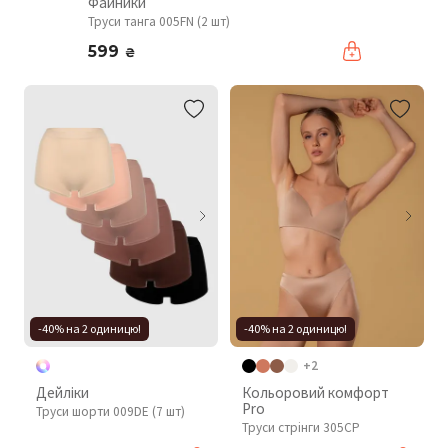
Файники
Труси танга 005FN (2 шт)
599
₴
-40% на 2 одиницю!
-40% на 2 одиницю!
+2
Дейліки
Кольоровий комфорт
Pro
Труси шорти 009DE (7 шт)
Труси стрінги 305CP