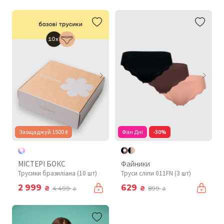
Заощаджуй 1500 ₴
Фан Дні
-30%
МІСТЕРІ БОКС
Файники
Трусики бразиліана (10 шт)
Труси сліпи 011FN (3 шт)
2 999
629
₴
₴
4 499
899
₴
₴