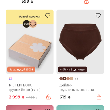
599
₴
Заощаджуй 1500 ₴
-40% на 2 одиницю!
+2
МІСТЕРІ БОКС
Дейліки
Трусики бріфи (10 шт)
Труси сліпи високі 101DE
2 999
619
₴
₴
4 499
₴