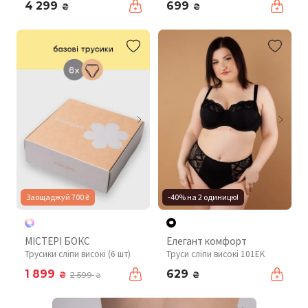
4 299
699
₴
₴
Заощаджуй 700 ₴
-40% на 2 одиницю!
МІСТЕРІ БОКС
Елегант комфорт
Трусики сліпи високі (6 шт)
Труси сліпи високі 101EK
1 899
629
₴
₴
2 599
₴