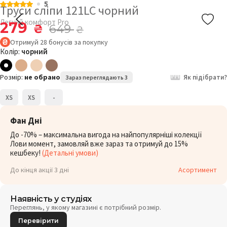
5
Труси сліпи 121LC чорний
Легкий комфорт Pro
279
₴
649
₴
Отримуй
28
бонусів
за покупку
Колір:
чорний
Розмір:
не обрано
Як підібрати?
Зараз переглядають 3
XS
XS
-
Фан Дні
До -70% – максимальна вигода на найпопулярніші колекції
Лови момент, замовляй вже зараз та отримуй до 15%
кешбеку!
(Детальні умови)
До кінця акції 3 дні
Асортимент
Наявність у студіях
Переглянь, у якому магазині є потрібний розмір.
Перевірити