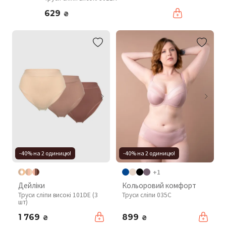
629
₴
-40% на 2 одиницю!
-40% на 2 одиницю!
+1
Дейліки
Кольоровий комфорт
Труси сліпи високі 101DE (3
Труси сліпи 035C
шт)
1 769
899
₴
₴