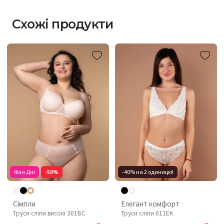
Схожі продукти
Фан Дні
-50%
-40% на 2 одиницю!
Сімпли
Елегант комфорт
Труси сліпи високі 301BC
Труси сліпи 011EK