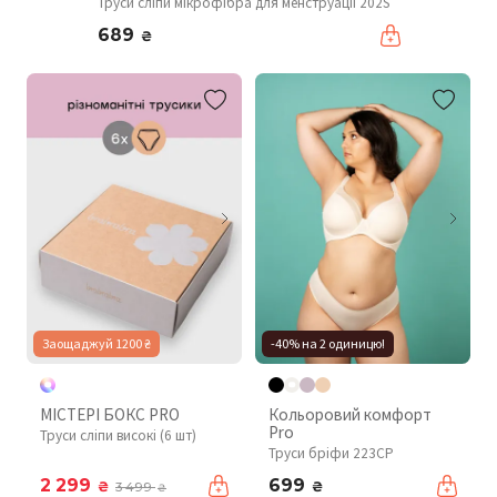
Труси сліпи мікрофібра для менструації 202S
689
₴
Заощаджуй 1200 ₴
-40% на 2 одиницю!
МІСТЕРІ БОКС PRO
Кольоровий комфорт
Pro
Труси сліпи високі (6 шт)
Труси бріфи 223CP
2 299
699
₴
₴
3 499
₴