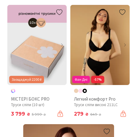
Заощаджуй 2200 ₴
Фан Дні
-57%
МІСТЕРІ БОКС PRO
Легкий комфорт Pro
Труси сліпи (10 шт)
Труси сліпи високі 211LC
3 799
279
₴
₴
5 999
649
₴
₴