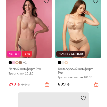
Фан Дні
-57%
-40% на 2 одиницю!
+1
Легкий комфорт Pro
Кольоровий комфорт
Pro
Труси сліпи 101LC
Труси сліпи високі 101CP
279
699
₴
₴
649
₴