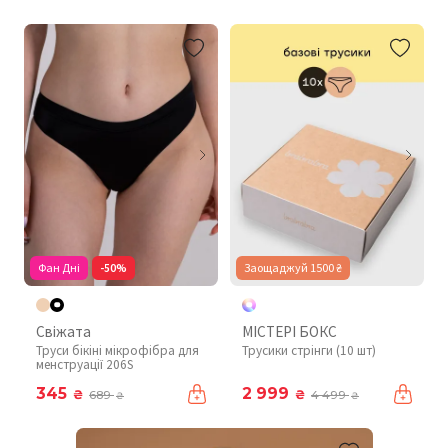
Фан Дні
-50%
Заощаджуй 1500 ₴
Свіжата
МІСТЕРІ БОКС
Труси бікіні мікрофібра для
Трусики стрінги (10 шт)
менструації 206S
345
2 999
₴
₴
689
4 499
₴
₴