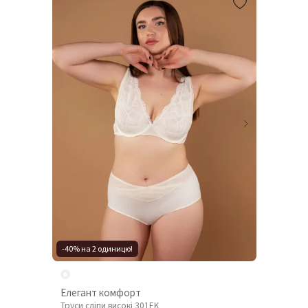
-40% на 2 одиницю!
Елегант комфорт
Труси сліпи високі 301EK