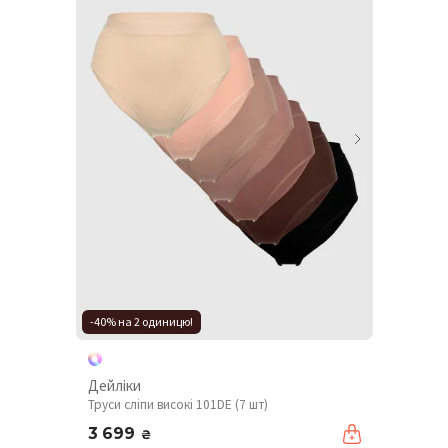
-40% на 2 одиницю!
Дейліки
Труси сліпи високі 101DE (7 шт)
3 699
₴