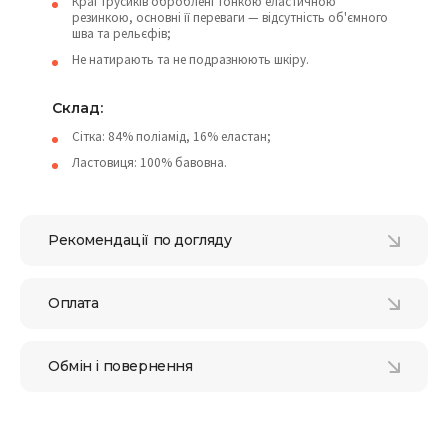
Краї трусиків оброблені тонкою еластичною
резинкою, основні її переваги — відсутність об'ємного
шва та рельєфів;
Не натирають та не подразнюють шкіру.
Склад:
Сітка: 84% поліамід, 16% еластан;
Ластовиця: 100% бавовна.
Рекомендації по догляду
Оплата
Обмін і повернення