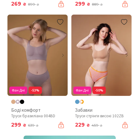
269
299
₴
₴
899
889
₴
₴
Фан Дні
-53%
Фан Дні
-50%
Боді комфорт
Забавки
Труси бразиліана 004BD
Труси стрінги високі 102ZB
299
229
₴
₴
639
459
₴
₴