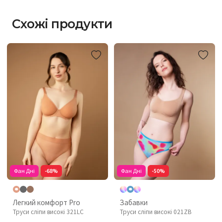
Схожі продукти
Фан Дні
-68%
Фан Дні
-50%
Легкий комфорт Pro
Забавки
Труси сліпи високі 321LC
Труси сліпи високі 021ZB