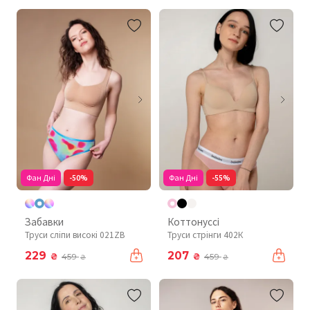
Фан Дні
-50%
Фан Дні
-55%
Забавки
Коттонуссі
Труси сліпи високі 021ZB
Труси стрінги 402К
229
207
₴
₴
459
459
₴
₴