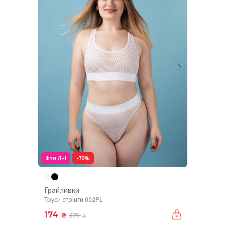
Фан Дні
-70%
Грайливки
Труси стрінги 002PL
174
₴
579
₴