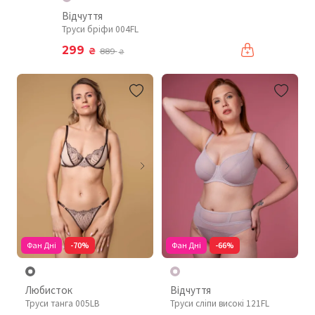
Відчуття
Труси бріфи 004FL
299
₴
889
₴
Фан Дні
-70%
Фан Дні
-66%
Любисток
Відчуття
Труси танга 005LB
Труси сліпи високі 121FL