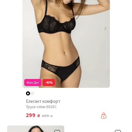
Фан Дні
-40%
Елегант комфорт
Труси сліпи 001EC
299
₴
499
₴