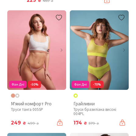
229
₴
459
₴
Фан Дні
-50%
Фан Дні
-70%
М'який комфорт Pro
Грайливки
Труси танга 005SP
Труси бразиліана високі
004PL
249
174
₴
₴
499
579
₴
₴