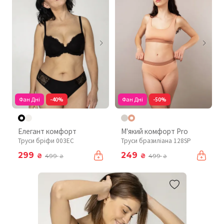
Фан Дні
-40%
Фан Дні
-50%
Елегант комфорт
М'який комфорт Pro
Труси бріфи 003EC
Труси бразиліана 128SP
299
249
₴
₴
499
499
₴
₴