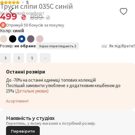
5
Труси сліпи 035C синій
Кольоровий комфорт
499
₴
899
₴
Отримуй
50
бонусів
за покупку
Колір:
синій
Розмір:
не обрано
Як підібрати?
Зараз переглядають 2
S
S
S
-
Останні розміри
До -70% на останні одиниці топових колекцій
Поспішай замовити улюблене з додатковим кешбеком до
15%
(Детальні умови)
Асортимент
Наявність у студіях
Переглянь, у якому магазині є потрібний розмір.
Перевірити