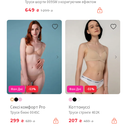
Труси шорти 009SW з коригуючим ефектом
649
₴
1 299
₴
Фан Дні
-53%
Фан Дні
-55%
Сексі комфорт Pro
Коттонуссі
Труси бікіні 004SC
Труси стрінги 402K
299
207
₴
₴
639
459
₴
₴