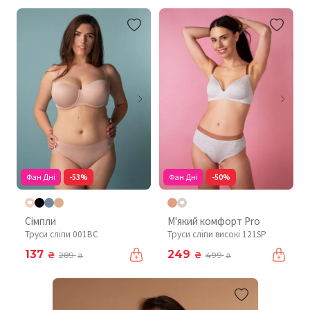
Фан Дні
-53%
Фан Дні
-50%
Сімпли
М'який комфорт Pro
Труси сліпи 001BC
Труси сліпи високі 121SP
137
249
₴
₴
289
499
₴
₴