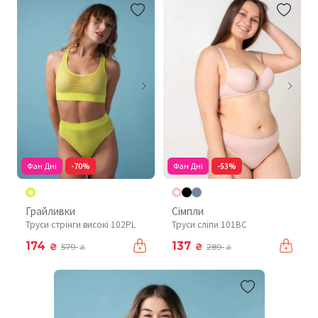
Фан Дні
-70%
Фан Дні
-53%
Грайливки
Сімпли
Труси стрінги високі 102PL
Труси сліпи 101BC
174
137
₴
₴
579
289
₴
₴