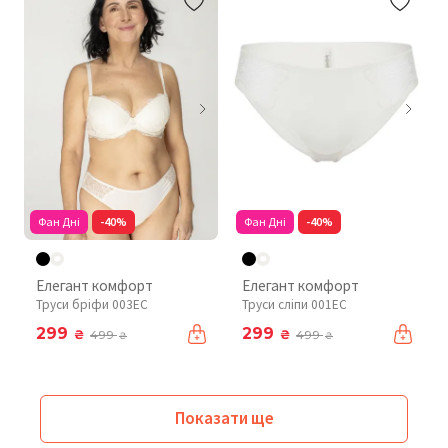
Фан Дні
-40%
Фан Дні
-40%
Елегант комфорт
Елегант комфорт
Труси бріфи 003EC
Труси сліпи 001EC
299
299
₴
₴
499
499
₴
₴
Показати ще