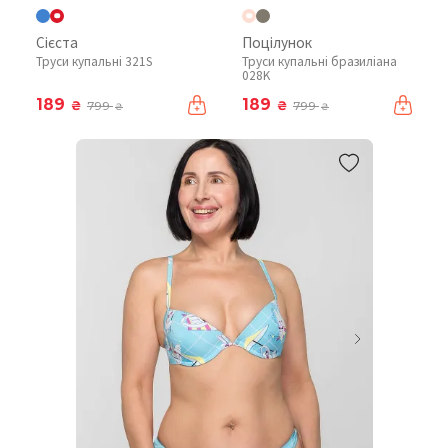
Сієста
Поцілунок
Труси купальні 321S
Труси купальні бразиліана
028K
189
189
₴
₴
799
799
₴
₴