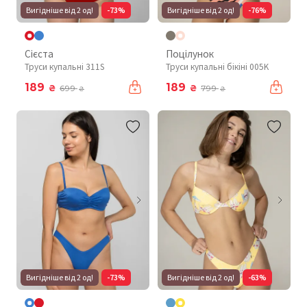
Вигідніше від 2 од!
-73%
Вигідніше від 2 од!
-76%
Сієста
Поцілунок
Труси купальні 311S
Труси купальні бікіні 005K
189
189
₴
₴
699
799
₴
₴
Вигідніше від 2 од!
-73%
Вигідніше від 2 од!
-63%