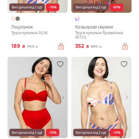
Вигідніше від 2 од!
-76%
Вигідніше від 2 од!
-60%
Поцілунок
Кольорові смужки
Труси купальні 011K
Труси купальні бразиліана
427CS
189
352
₴
₴
799
879
₴
₴
Вигідніше від 2 од!
-76%
Вигідніше від 2 од!
-76%