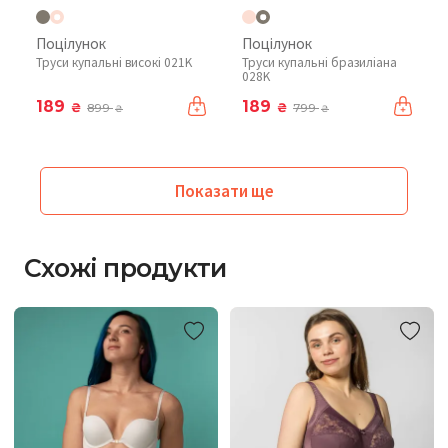
Поцілунок
Поцілунок
Труси купальні високі 021K
Труси купальні бразиліана
028K
189
189
₴
₴
899
799
₴
₴
Показати ще
Схожі продукти