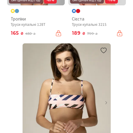
Тропіки
Сієста
Труси купальні 128T
Труси купальні 321S
165
189
₴
₴
450
799
₴
₴