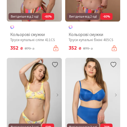
Вигідніше від 2 од!
-60%
Вигідніше від 2 од!
-60%
Кольорові смужки
Кольорові смужки
Труси купальні сліпи 411CS
Труси купальні бікіні 405CS
352
352
₴
₴
879
879
₴
₴
Вигідніше від 2 од!
-63%
Вигідніше від 2 од!
-76%