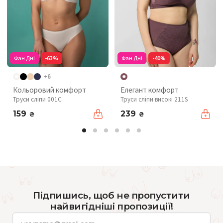
Фан Дні
-63%
Фан Дні
-40%
+6
Кольоровий комфорт
Елегант комфорт
Труси сліпи 001C
Труси сліпи високі 211S
159
239
₴
₴
Підпишись, щоб не пропустити
найвигідніші пропозиції!