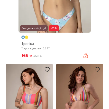
Вигідніше від 2 од!
-63%
Тропіки
Труси купальні 127T
165
₴
450
₴