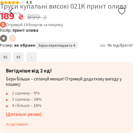
4.9
Труси купальні високі 021K принт олива
Поцілунок
189
₴
899
₴
Отримуй
19
бонусів
за покупку
Колір:
принт олива
Розмір:
не обрано
Як підібрати?
Зараз переглядають 4
XS
XS
-
Вигідніше від 2 од!
Бери більше – сплачуй менше! Отримуй додаткову вигоду у
кошику:
2 одиниці –
5%
3 одиниці –
10%
4 і більше –
15%
(Детальні умови)
Асортимент