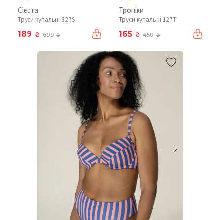
Сієста
Тропіки
Труси купальні 327S
Труси купальні 127T
189
165
₴
₴
699
450
₴
₴