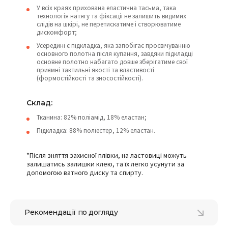
У всіх краях прихована еластична тасьма, така
технологія натягу та фіксації не залишить видимих
слідів на шкірі, не перетискатиме і створюватиме
дискомфорт;
Усередині є підкладка, яка запобігає просвічуванню
основного полотна після купання, завдяки підкладці
основне полотно набагато довше зберігатиме свої
приємні тактильні якості та властивості
(формостійкості та зносостійкості).
Склад:
Тканина: 82% поліамід, 18% еластан;
Підкладка: 88% поліестер, 12% еластан.
*Після зняття захисної плівки, на ластовиці можуть
залишатись залишки клею, та їх легко усунути за
допомогою ватного диску та спирту.
Рекомендації по догляду