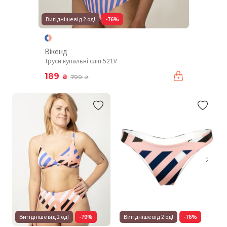
Вигідніше від 2 од!
-76%
Вікенд
Труси купальні сліп 521V
189
₴
799
₴
Вигідніше від 2 од!
-79%
Вигідніше від 2 од!
-76%