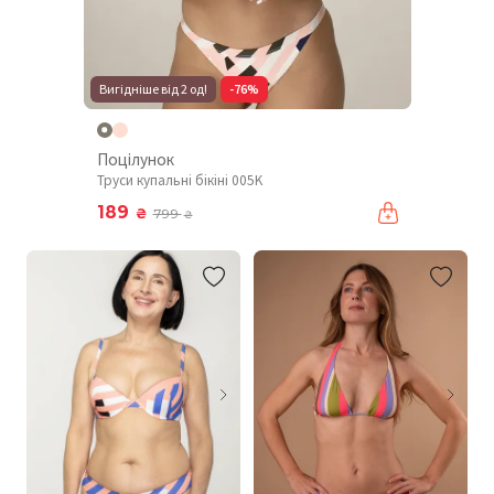
Вигідніше від 2 од!
-76%
Поцілунок
Труси купальні бікіні 005K
189
₴
799
₴