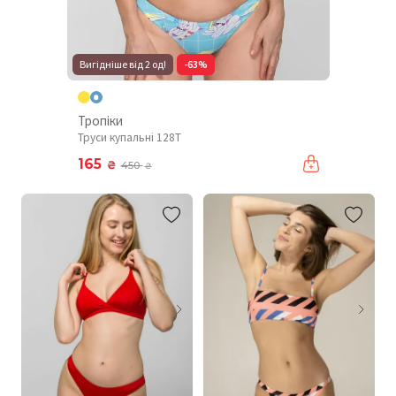
Вигідніше від 2 од!
-63%
Тропіки
Труси купальні 128T
165
₴
450
₴