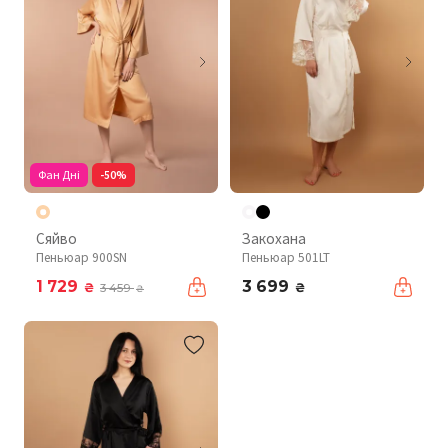
Фан Дні
-50%
Сяйво
Закохана
Пеньюар 900SN
Пеньюар 501LT
1 729
3 699
₴
₴
3 459
₴