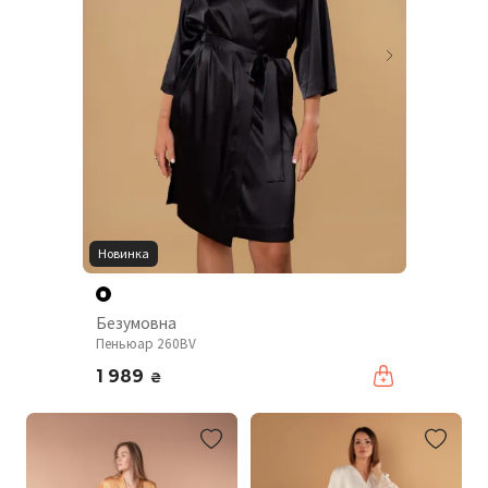
Новинка
Безумовна
Пеньюар 260BV
1 989
₴