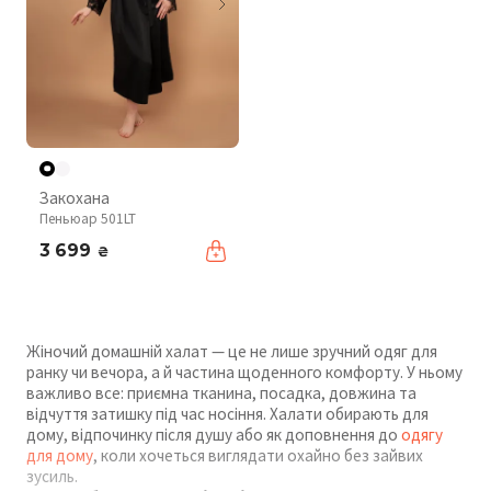
Закохана
Пеньюар 501LT
3 699
₴
Жіночий домашній халат — це не лише зручний одяг для
ранку чи вечора, а й частина щоденного комфорту. У ньому
важливо все: приємна тканина, посадка, довжина та
відчуття затишку під час носіння. Халати обирають для
дому, відпочинку після душу або як доповнення до
одягу
для дому
, коли хочеться виглядати охайно без зайвих
зусиль.