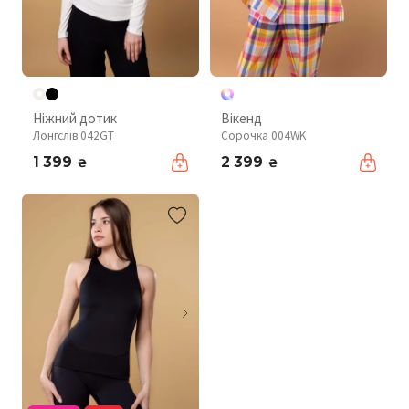
Ніжний дотик
Вікенд
Лонгслів 042GT
Сорочка 004WK
1 399
2 399
₴
₴