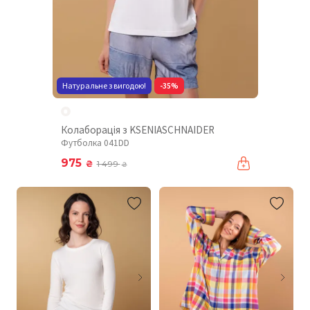
Натуральне з вигодою!
-35%
Колаборація з KSENIASCHNAIDER
Футболка 041DD
975
₴
1 499
₴