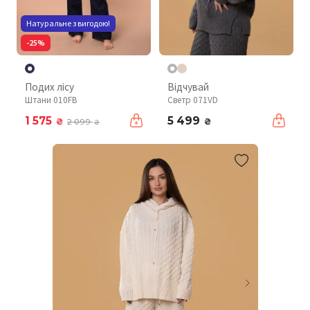
Натуральне з вигодою!
-25%
Подих лісу
Відчувай
Штани 010FB
Светр 071VD
1 575
5 499
₴
₴
2 099
₴