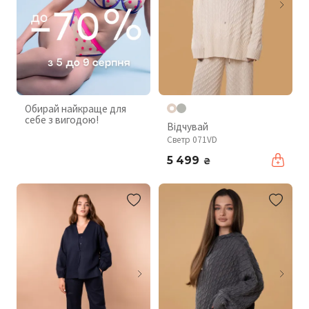
Обирай найкраще для
себе з вигодою!
Відчувай
Светр 071VD
5 499
₴