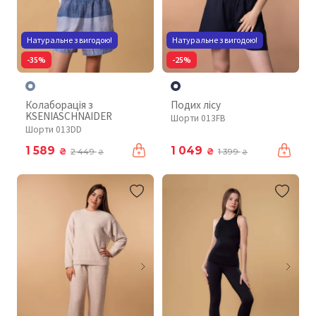
Натуральне з вигодою!
Натуральне з вигодою!
-35%
-25%
Колаборація з
Подих лісу
KSENIASCHNAIDER
Шорти 013FB
Шорти 013DD
1 589
1 049
₴
₴
2 449
1 399
₴
₴