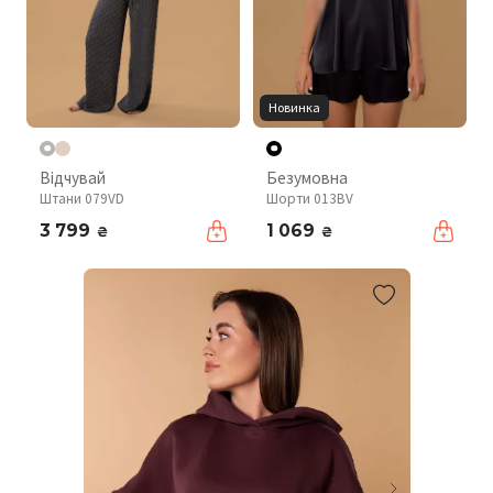
Новинка
Відчувай
Безумовна
Штани 079VD
Шорти 013BV
3 799
1 069
₴
₴