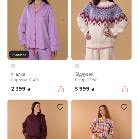
Новинка
Фіалка
Відчувай
Сорочка 704FA
Светр 072VD
2 399
5 999
₴
₴