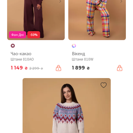
Фан Дні
-50%
Чао-какао
Вікенд
Штани 010AO
Штани 010W
1 149
1 899
₴
₴
2 299
₴