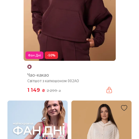
Фан Дні
-50%
Чао-какао
Світшот з капюшоном 002AO
1 149
₴
2 299
₴