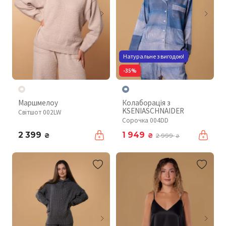
Натуральне з вигодою!
-35%
Маршмелоу
Колаборація з
KSENIASCHNAIDER
Світшот 002LW
Сорочка 004DD
2 399
1 949
₴
₴
2 999
₴