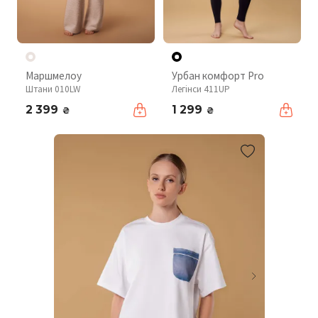
Маршмелоу
Урбан комфорт Pro
Штани 010LW
Легінси 411UP
2 399
1 299
₴
₴