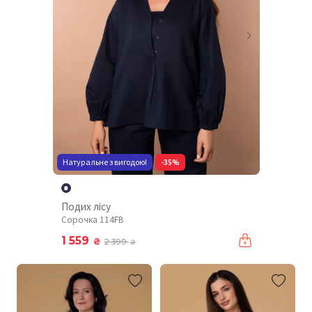
Натуральне з вигодою!
-35%
Подих лісу
Сорочка 114FB
1 559
₴
2 399
₴