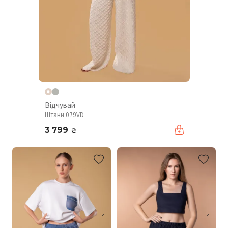
Відчувай
Штани 079VD
3 799
₴