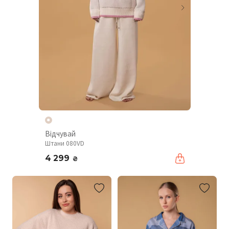
Відчувай
Штани 080VD
4 299
₴