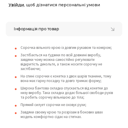
Увійди
, щоб дізнатися персональні умови
Інформація про товар
Сорочка вільного крою із довгим рукавом та коміром;
Застібається на ґудзики по всій довжині виробу,
завдяки чому можна самостійно регулювати
відкритість декольте, а також носити сорочку не
застібаючи;
На спині сорочки є кокетка з двох шарів тканини, тому
вона має гарну посадку та довго тримає форму;
Широка бантова складка спускається від кокетки до
низу виробу. Така складка додає більшої свободи рухів
та робить сорочку вільнішою до тіла;
Прямий силует сорочки не сковує рухи;
Завдяки своєму крою та розрізам в бокових швах
модель комфортно сідає на стегнах.