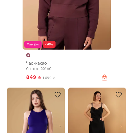
Фан Дні
-50%
Чао-какао
Світшот 001AO
849
₴
1 699
₴