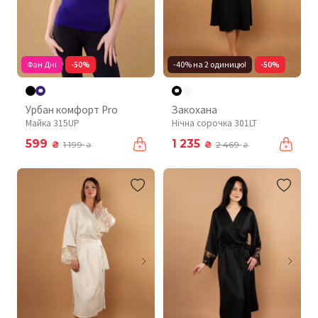
Фан Дні
-50%
-40% на 2 одиницю!
-50%
Урбан комфорт Pro
Закохана
Майка 315UP
Нічна сорочка 301LT
599
1 235
₴
₴
1 199
2 469
₴
₴