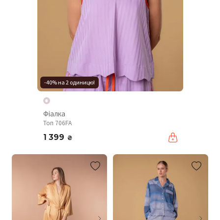
-40% на 2 одиницю!
Фіалка
Топ 706FA
1 399
₴