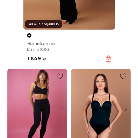
-40% на 2 одиницю!
Ніжний дотик
Штани 010GT
1 849
₴