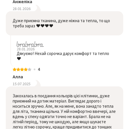
Анжеліка
28.01.2026
Дуже приємна тканина, дуже ніжна та тепла, то що
треба зараз ❤️❤️❤️❤️
28.01.2026
Дякуємо! Нехай сорочка дарує комфорт та тепло
❤️
4
Алла
15.07.2025
Закохалась в поєдання кольорів цієї клітинки, дуже
приємний на дотик матеріал. Виглядає дорого і
носиться зручно. Але, як на мене, вона занадто тепла
для літа, тканина щільна. У ній комфортно ввечері, але
вдень у спеку одягати точно не варіант. Брала не на
літній період, тому не шкодую, але якщо шукаєте
легку літню сорочку, краще придивитися до тонших