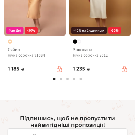
Фан Дні
-50%
-40% на 2 одиницю!
-50%
Сяйво
Закохана
Нічна сорочка 910SN
Нічна сорочка 301LT
1 185
1 235
₴
₴
Підпишись, щоб не пропустити
найвигідніші пропозиції!