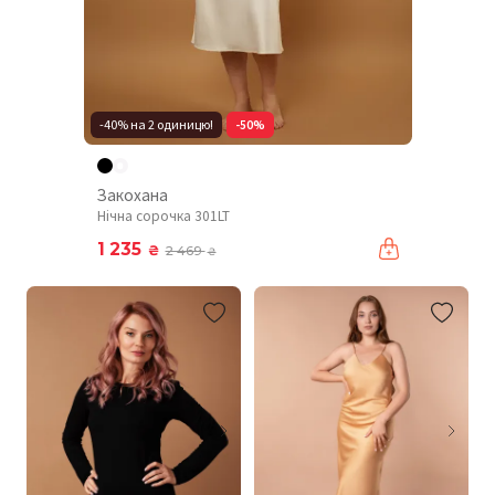
-40% на 2 одиницю!
-50%
Закохана
Нічна сорочка 301LT
1 235
₴
2 469
₴