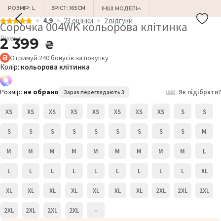
РОЗМІР: L
ЗРІСТ: 165СМ
ІНШІ МОДЕЛІ
4.9
23 оцiнки
2 відгуки
Сорочка 004WK кольорова клітинка
Вікенд
2 399
₴
Отримуй
240
бонусів
за покупку
Колір:
кольорова клітинка
Розмір:
не обрано
Як підібрати?
Зараз переглядають 3
XS
XS
XS
XS
XS
XS
XS
XS
S
S
S
S
S
S
S
S
S
S
S
M
M
M
M
M
M
M
M
M
M
L
L
L
L
L
L
L
L
L
L
XL
XL
XL
XL
XL
XL
XL
XL
2XL
2XL
2XL
2XL
2XL
2XL
2XL
-