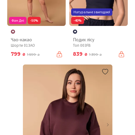
Натуральне з вигодою!
Фан Дні
-50%
-40%
Чао-какао
Подих лісу
Шорти 013AO
Топ 003FB
799
839
₴
₴
1 599
1 399
₴
₴