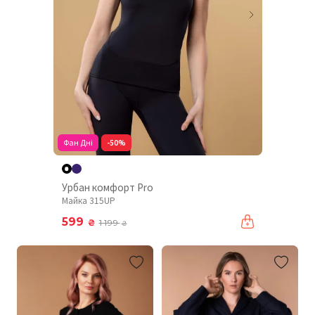
Фан Дні
-50%
Урбан комфорт Pro
Майка 315UP
599
₴
1 199
₴