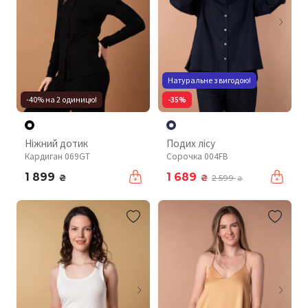
Натуральне з вигодою!
-40% на 2 одиницю!
-35%
Ніжний дотик
Подих лісу
Кардиган 069GT
Сорочка 004FB
1 899
1 689
₴
₴
2 599
₴