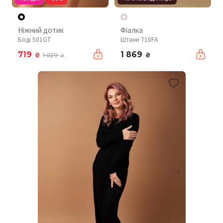
Ніжний дотик
Фіалка
Боді 501GT
Штани 710FA
719
1 869
₴
₴
1 029
₴