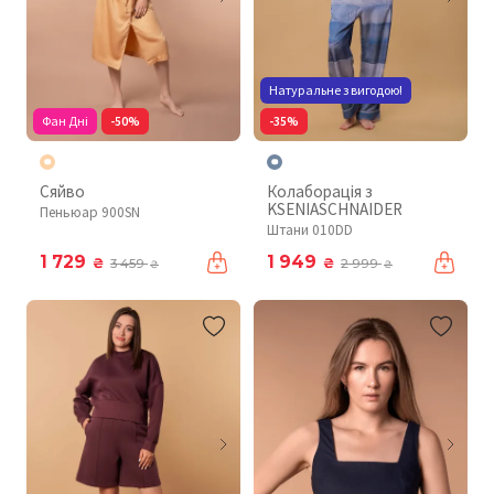
Натуральне з вигодою!
Фан Дні
-50%
-35%
Сяйво
Колаборація з
KSENIASCHNAIDER
Пеньюар 900SN
Штани 010DD
1 729
1 949
₴
₴
3 459
2 999
₴
₴