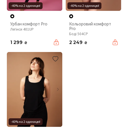
-40% на 2 одиницю!
-40% на 2 одиницю!
Урбан комфорт Pro
Кольоровий комфорт
Pro
Легінси 401UP
Боді 504CP
1 299
2 249
₴
₴
-40% на 2 одиницю!