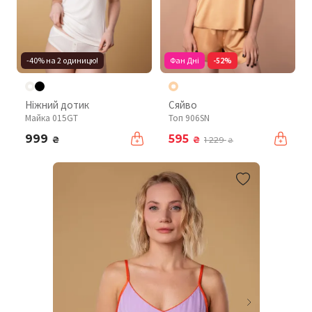
-40% на 2 одиницю!
Фан Дні
-52%
Ніжний дотик
Сяйво
Майка 015GT
Топ 906SN
999
595
₴
₴
1 229
₴