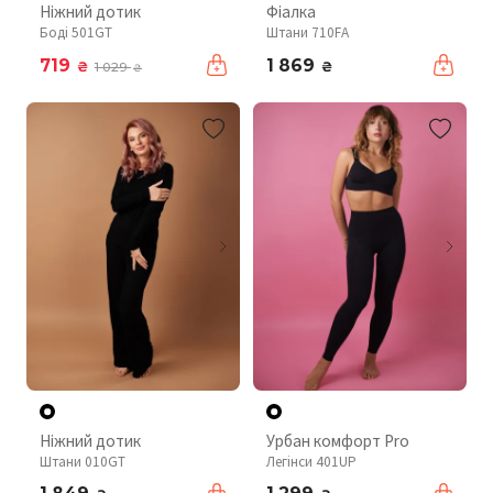
Ніжний дотик
Фіалка
Боді 501GT
Штани 710FA
719
1 869
₴
₴
1 029
₴
Ніжний дотик
Урбан комфорт Pro
Штани 010GT
Легінси 401UP