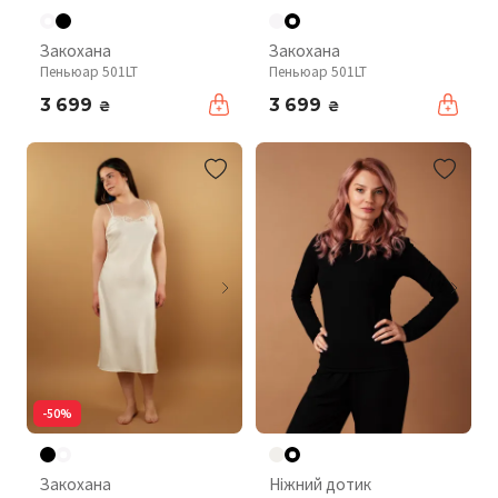
Закохана
Закохана
Пеньюар 501LT
Пеньюар 501LT
3 699
3 699
₴
₴
-50%
Закохана
Ніжний дотик