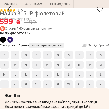
РОЗМІР: L
ЗРІСТ: 165СМ
ІНШІ МОДЕЛІ
5
Майка 315UP фіолетовий
Урбан комфорт Pro
599
₴
1 199
₴
Отримуй
60
бонусів
за покупку
Колір:
фіолетовий
Розмір:
не обрано
Як підібрати?
Зараз переглядають 4
S
S
S
S
S
S
S
S
S
S
S
M
M
M
M
M
M
M
M
M
M
L
L
L
L
L
L
L
L
L
L
XL
XL
XL
XL
XL
XL
XL
XL
-
Фан Дні
До -70% – максимальна вигода на найпопулярніші колекції
Лови момент, замовляй вже зараз та отримуй до 15%