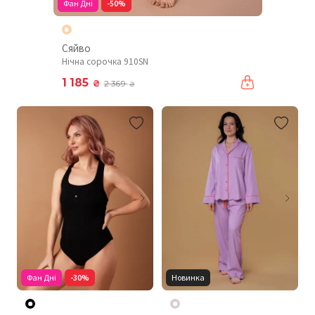
Фан Дні
-50%
Сяйво
Нічна сорочка 910SN
1 185
₴
2 369
₴
Фан Дні
-30%
Новинка