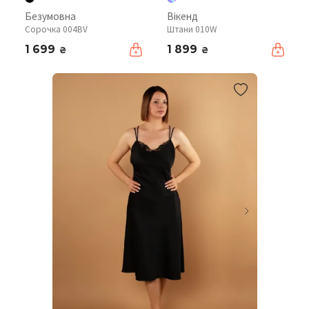
Безумовна
Вікенд
Сорочка 004BV
Штани 010W
1 699
1 899
₴
₴