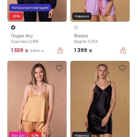
Натуральне з вигодою!
-35%
Новинка
Подих лісу
Фіалка
Сорочка 114FB
Шорти 713FA
1 559
1 399
₴
₴
2 399
₴
Фан Дні
-52%
Новинка