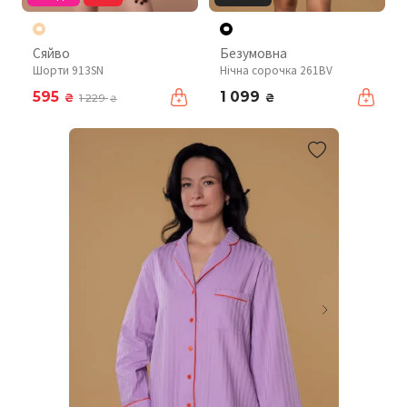
Сяйво
Безумовна
Шорти 913SN
Нічна сорочка 261BV
595
1 099
₴
₴
1 229
₴