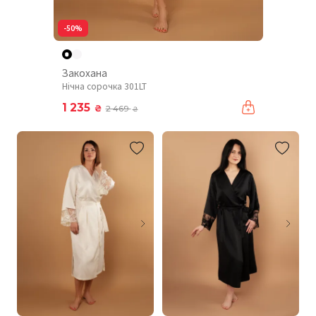
-50%
Закохана
Нічна сорочка 301LT
1 235
₴
2 469
₴