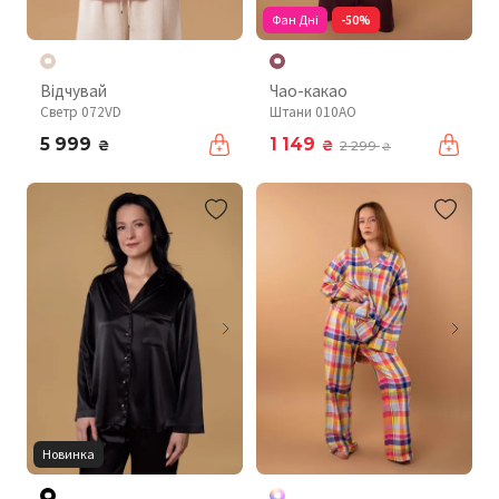
Фан Дні
-50%
Відчувай
Чао-какао
Светр 072VD
Штани 010AO
5 999
1 149
₴
₴
2 299
₴
Новинка