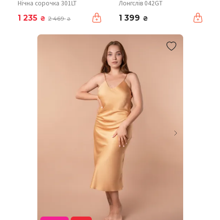
Нічна сорочка 301LT
Лонгслів 042GT
1 235
1 399
₴
₴
2 469
₴