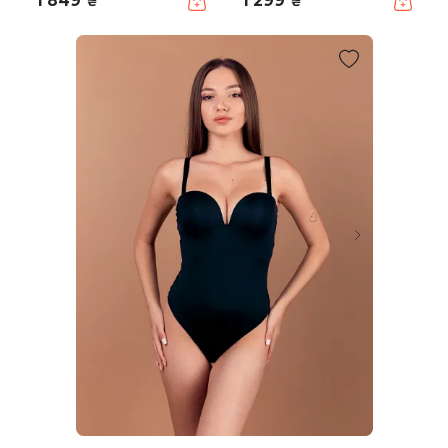
1 849
1 299
₴
₴