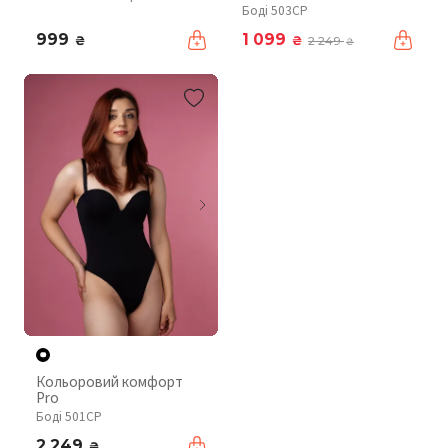
Боді 503CP
999
1 099
₴
₴
2 249
₴
Кольоровий комфорт
Pro
Боді 501CP
2 249
₴