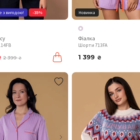
е з вигодою!
-35%
Новинка
су
Фіалка
114FB
Шорти 713FA
1 399
₴
2 399
₴
₴