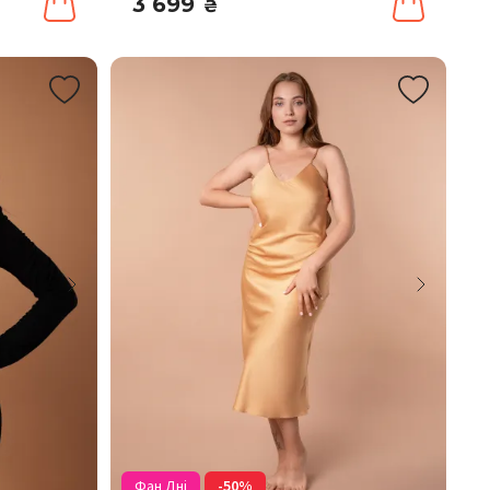
3 699
₴
Фан Дні
-50%