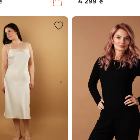
4 299
₴
₴