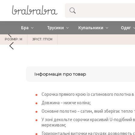
Купити нижню жіночу білизну ❤️ brab
Бра
Трусики
Купальники
Одяг
РОЗМІР: M
ЗРІСТ: 171СМ
Інформація про товар
Сорочка прямого крою із сатинового полотна в
Довжина – нижче коліна;
Основне полотно – сатин, який зберігає тепло 
У зоні декольте сорочки красивий U-подібний
мереживом;
Горизонтальні виточки на грудях дозволяють со