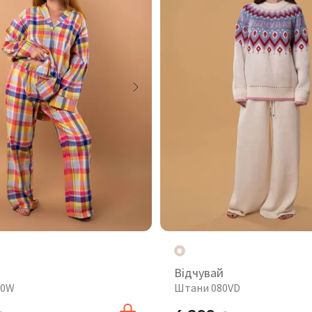
Відчувай
10W
Штани 080VD