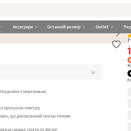
rabra ❤️ Київ та Україна
КОМПЛЕКТИ
Аксесуари
Останній розмір
Outlet
По
З
К
Р
 поєднанні з мереживом;
та пропускає повітря;
 виріз, що декорований нееластичним
рочці краще сідати по фігурі;