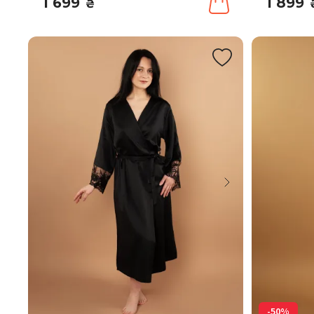
1 699
1 899
₴
-50%