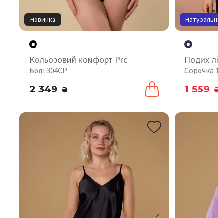
Новинка
Натуральн
Кольоровий комфорт Pro
Подих лі
Боді 304CP
Сорочка 
2 349
1 559
₴