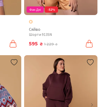
Фан Дні
-52%
Сяйво
Шорти 913SN
595
₴
1 229
₴