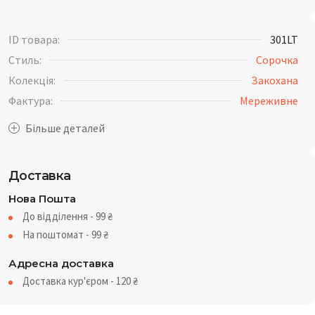
ID товара:
301LT
Стиль:
Сорочка
Колекція:
Закохана
Фактура:
Мереживне
Доставка
Нова Пошта
До відділення - 99
₴
На поштомат - 99
₴
Адресна доставка
Доставка кур'єром - 120
₴