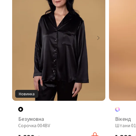
Новинка
Безумовна
Вікенд
Сорочка 004BV
Штани 0