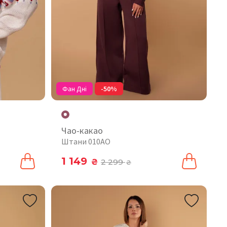
Фан Дні
-50%
Чао-какао
Штани 010AO
1 149
₴
2 299
₴