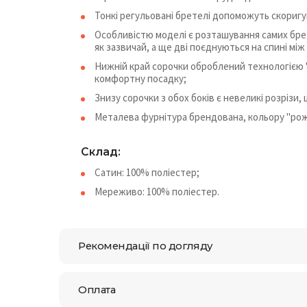
Тонкі регульовані бретелі допоможуть скоригув
Особливістю моделі є розташування самих брет
як зазвичай, а ще дві поєднуються на спині мі
Нижній край сорочки оброблений технологією "
комфортну посадку;
Знизу сорочки з обох боків є невеликі розрізи,
Металева фурнітура брендована, кольору "рож
Склад:
Сатин: 100% поліестер;
Мереживо: 100% поліестер.
Рекомендації по догляду
Оплата