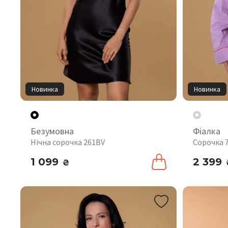
Новинка
Новинка
Безумовна
Фіалка
Нічна сорочка 261BV
Сорочка 
1 099
2 399
₴