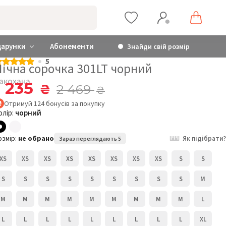
дарунки
Абонементи
Знайди свій розмір
5
Нічна сорочка 301LT чорний
акохана
1 235
₴
2 469
₴
Отримуй
124
бонусів
за покупку
олір:
чорний
озмір:
не обрано
Як підібрати?
Зараз переглядають 5
XS
XS
XS
XS
XS
XS
XS
XS
S
S
S
S
S
S
S
S
S
S
S
M
M
M
M
M
M
M
M
M
M
L
L
L
L
L
L
L
L
L
L
XL