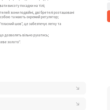
ати висоту посадки на тілі;
елей: вони подвійні, дві бретелі розташовані
ж собою та мають окремий регулятор;
плаский шов", це забезпечує легку та
 що дозволять вільно рухатись;
еве золото".