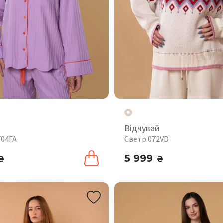
Відчувай
704FA
Светр 072VD
5 999
₴
₴