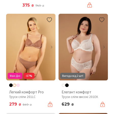
375
₴
749
₴
Фан Дні
-57%
Вигода від 2 шт!
Легкий комфорт Pro
Елегант комфорт
Труси сліпи 201LC
Труси сліпи високі 201EK
279
629
₴
₴
649
₴