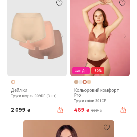
Фан Дні
-30%
Дейліки
Кольоровий комфорт
Pro
Труси шорти 009DE (3 шт)
Труси сліпи 301CP
2 099
489
₴
₴
699
₴