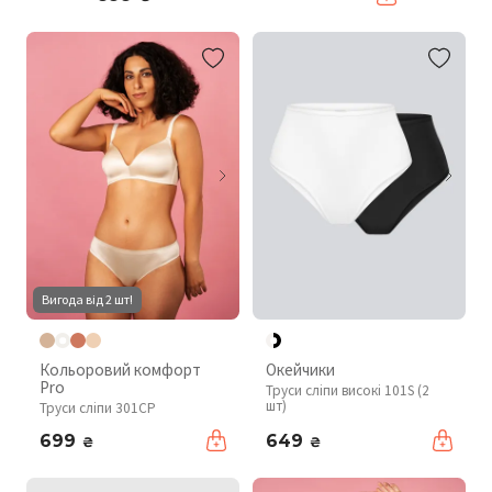
Вигода від 2 шт!
Кольоровий комфорт
Окейчики
Pro
Труси сліпи високі 101S (2
шт)
Труси сліпи 301CP
699
649
₴
₴