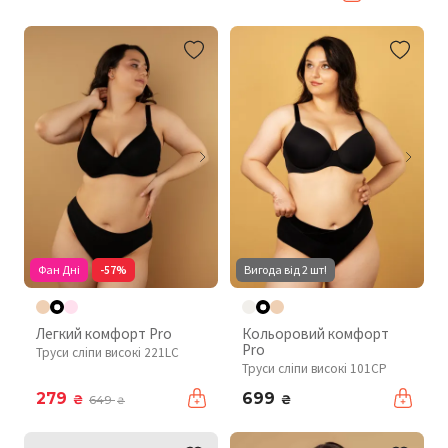
Фан Дні
-57%
Вигода від 2 шт!
Легкий комфорт Pro
Кольоровий комфорт
Pro
Труси сліпи високі 221LC
Труси сліпи високі 101CP
279
699
₴
₴
649
₴