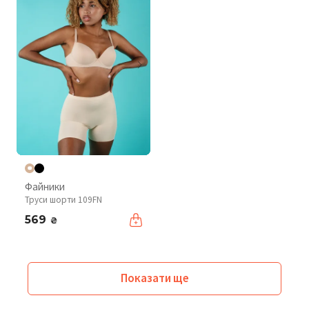
Файники
Труси шорти 109FN
569
₴
Показати ще