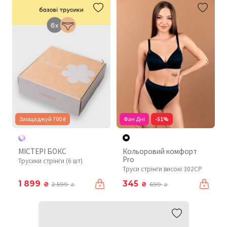
Заощаджуй 700 ₴
Фан Дні
-51%
МІСТЕРІ БОКС
Кольоровий комфорт
Pro
Трусики стрінги (6 шт)
Труси стрінги високі 302CP
1 899
345
₴
₴
2 599
699
₴
₴