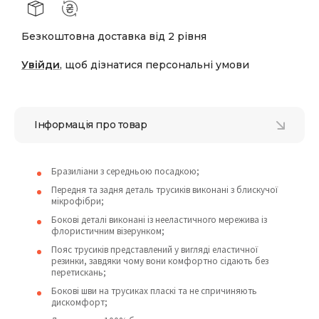
Безкоштовна доставка від 2 рівня
Увійди
, щоб дізнатися персональні умови
Інформація про товар
Бразиліани з середньою посадкою;
Передня та задня деталь трусиків виконані з блискучої
мікрофібри;
Бокові деталі виконані із нееластичного мережива із
флористичним візерунком;
Пояс трусиків представлений у вигляді еластичної
резинки, завдяки чому вони комфортно сідають без
перетискань;
Бокові шви на трусиках пласкі та не спричиняють
дискомфорт;