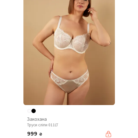
Закохана
Труси сліпи 011LT
999
₴