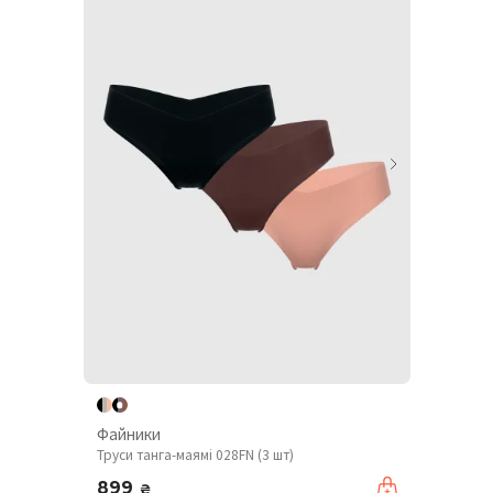
Файники
Труси танга-маямі 028FN (3 шт)
899
₴