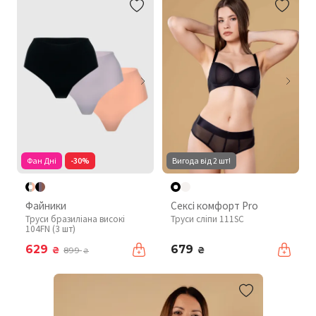
Фан Дні
-30%
Вигода від 2 шт!
Файники
Сексі комфорт Pro
Труси бразиліана високі
Труси сліпи 111SC
104FN (3 шт)
629
679
₴
₴
899
₴