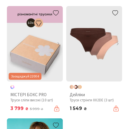
Заощаджуй 2200 ₴
МІСТЕРІ БОКС PRO
Дейліки
Труси сліпи високі (10 шт)
Труси стрінги 002DE (3 шт)
3 799
1 549
₴
₴
5 999
₴