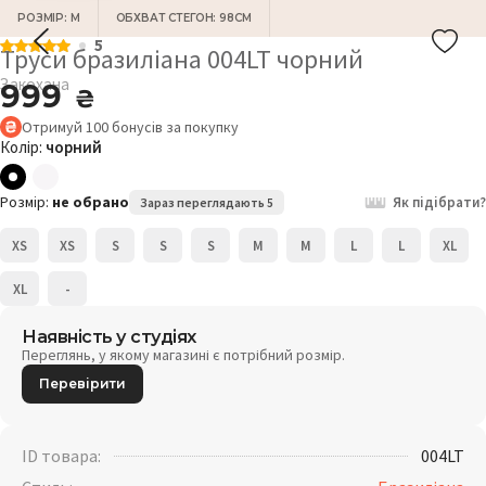
РОЗМІР: M
ОБХВАТ СТЕГОН: 98СМ
5
Труси бразиліана 004LT чорний
Закохана
999
₴
Отримуй
100
бонусів
за покупку
Колір:
чорний
Розмір:
не обрано
Як підібрати?
Зараз переглядають 5
XS
XS
S
S
S
M
M
L
L
XL
XL
-
Наявність у студіях
Переглянь, у якому магазині є потрібний розмір.
Перевірити
ID товара:
004LT