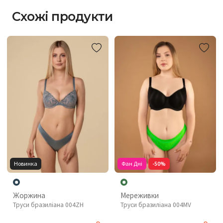
Схожі продукти
Новинка
Фан Дні
-50%
Жоржина
Мереживки
Труси бразиліана 004ZH
Труси бразиліана 004MV