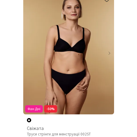
Фан Дні
-50%
Свіжата
Труси стрінги для менструації 002ST