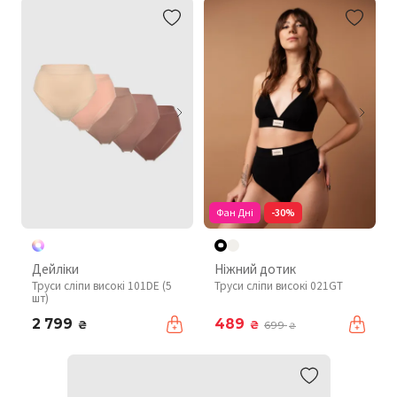
Фан Дні
-30%
Дейліки
Ніжний дотик
Труси сліпи високі 101DE (5
Труси сліпи високі 021GT
шт)
2 799
489
₴
₴
699
₴