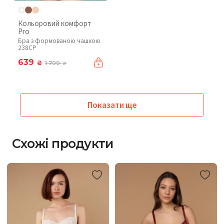
Кольоровий комфорт
Pro
Бра з формованою чашкою
238CP
639
₴
1 799
₴
Показати ще
Схожі продукти