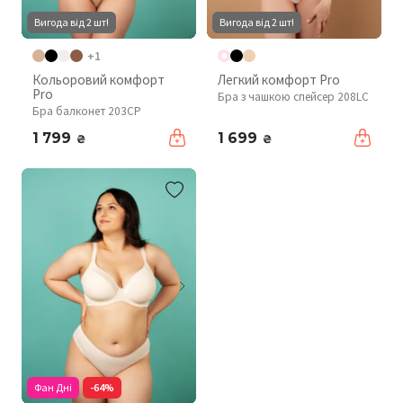
Вигода від 2 шт!
Вигода від 2 шт!
+1
Кольоровий комфорт
Легкий комфорт Pro
Pro
Бра з чашкою спейсер 208LC
Бра балконет 203CP
1 799
1 699
₴
₴
Фан Дні
-64%