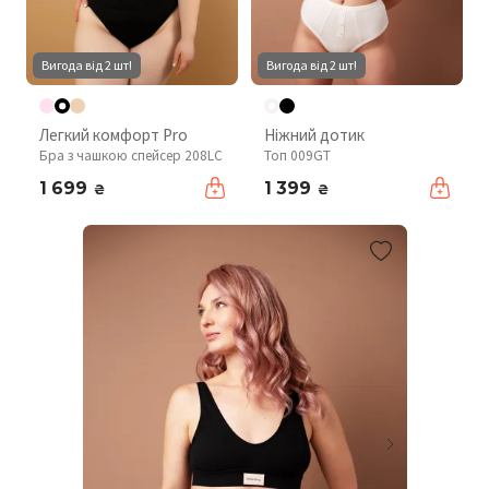
Вигода від 2 шт!
Вигода від 2 шт!
Легкий комфорт Pro
Ніжний дотик
Бра з чашкою спейсер 208LC
Топ 009GT
1 699
1 399
₴
₴