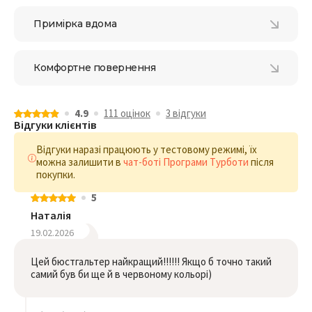
Примірка вдома
Комфортне повернення
4.9
111 оцiнок
3 відгуки
Відгуки клієнтів
Відгуки наразі працюють у тестовому режимі, їх
можна залишити в
чат-боті Програми Турботи
після
покупки.
5
Наталія
19.02.2026
Цей бюстгальтер найкращий!!!!!! Якщо б точно такий
самий був би ще й в червоному кольорі)