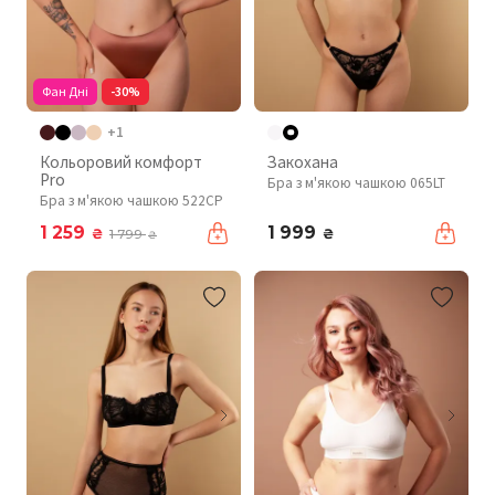
Фан Дні
-30%
+1
Кольоровий комфорт
Закохана
Pro
Бра з м'якою чашкою 065LT
Бра з м'якою чашкою 522CP
1 259
1 999
₴
₴
1 799
₴