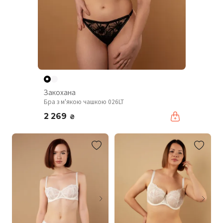
Закохана
Бра з м'якою чашкою 026LT
2 269
₴