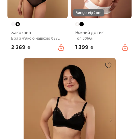
Вигода від 2 шт!
Закохана
Ніжний дотик
Бра з м'якою чашкою 027LT
Топ 006GT
2 269
1 399
₴
₴