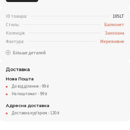
ID товара:
105LT
Стиль:
Балконет
Колекція:
Закохана
Фактура:
Мереживне
Доставка
Нова Пошта
До відділення - 99
₴
На поштомат - 99
₴
Адресна доставка
Доставка кур'єром - 120
₴