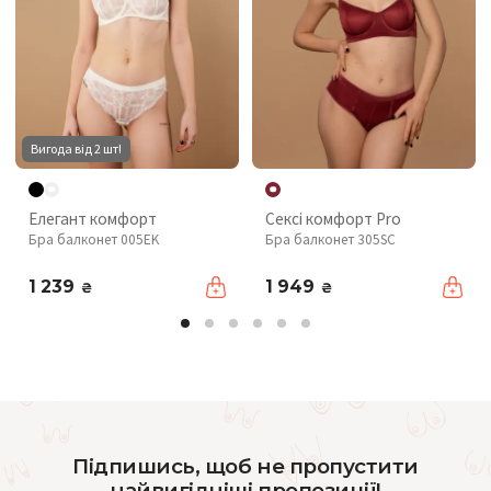
Вигода від 2 шт!
Елегант комфорт
Сексі комфорт Pro
Бра балконет 005EK
Бра балконет 305SC
1 239
1 949
₴
₴
Підпишись, щоб не пропустити
найвигідніші пропозиції!