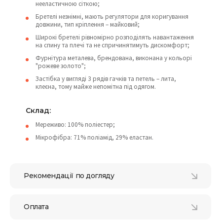
нееластичною сіткою;
Бретелі незнімні, мають регулятори для коригування
довжини, тип кріплення – майковий;
Широкі бретелі рівномірно розподілять навантаження
на спину та плечі та не спричинятимуть дискомфорт;
Фурнітура металева, брендована, виконана у кольорі
"рожеве золото";
Застібка у вигляді 3 рядів гачків та петель – лита,
клеєна, тому майже непомітна під одягом.
Склад:
Мереживо: 100% поліестер;
Мікрофібра: 71% поліамід, 29% еластан.
Рекомендації по догляду
Оплата