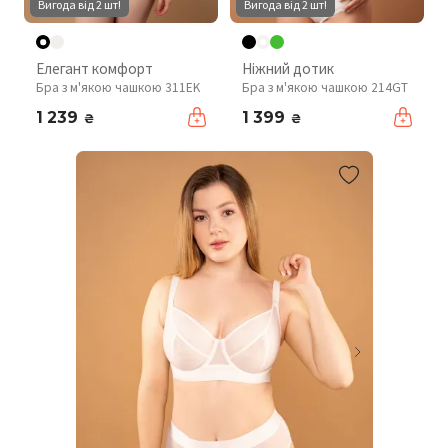
Вигода від 2 шт!
Вигода від 2 шт!
Елегант комфорт
Ніжний дотик
Бра з м'якою чашкою 311EK
Бра з м'якою чашкою 214GT
1 239
1 399
₴
₴