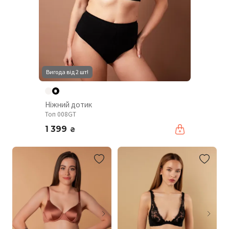
Вигода від 2 шт!
Ніжний дотик
Топ 008GT
1 399
₴