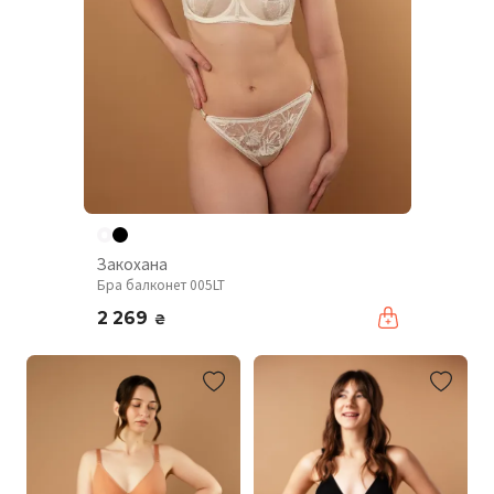
Закохана
Бра балконет 005LT
2 269
₴