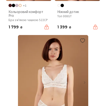
+1
Кольоровий комфорт
Ніжний дотик
Pro
Топ 008GT
Бра з м'якою чашкою 522CP
1 799
1 399
₴
₴