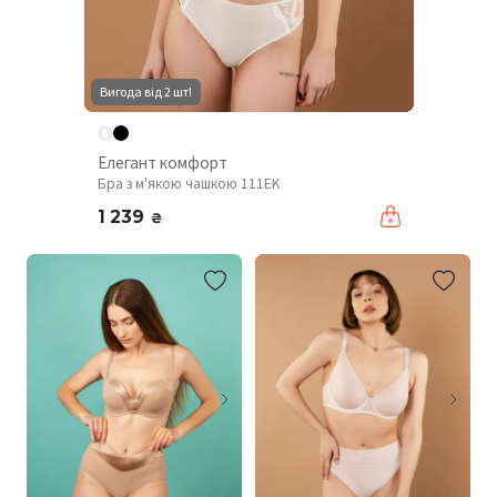
Вигода від 2 шт!
Елегант комфорт
Бра з м'якою чашкою 111EK
1 239
₴