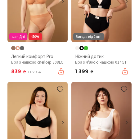
Фан Дні
-50%
Вигода від 2 шт!
Легкий комфорт Pro
Ніжний дотик
Бра з чашкою спейсер 308LC
Бра з м'якою чашкою 014GT
839
1 399
₴
₴
1 679
₴