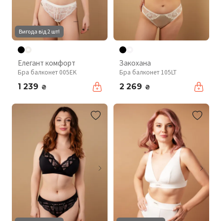
Вигода від 2 шт!
Елегант комфорт
Закохана
Бра балконет 005EK
Бра балконет 105LT
1 239
2 269
₴
₴