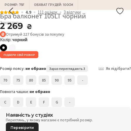
РОЗМІР: 75F
ОБХВАТ ГРУДЕЙ: 100СМ
4.9
111 оцiнок
3 відгуки
Бра балконет 105LT чорний
Закохана
2 269
₴
Отримуй
227
бонусів
за покупку
Колір:
чорний
ПІДБЕРИ СВІЙ РОЗМІР
Розмір поясу:
не обрано
Як підібрати?
Зараз переглядають 3
70
75
80
85
90
95
-
Повнота чашки:
не обрано
C
D
E
F
G
-
Наявність у студіях
Переглянь, у якому магазині є потрібний розмір.
Перевірити