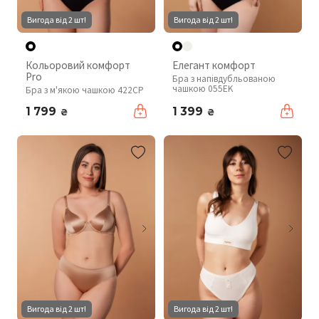
Вигода від 2 шт!
Вигода від 2 шт!
Кольоровий комфорт
Елегант комфорт
Pro
Бра з напівдубльованою
чашкою 055EK
Бра з м'якою чашкою 422CP
1 799
1 399
₴
₴
Вигода від 2 шт!
Вигода від 2 шт!