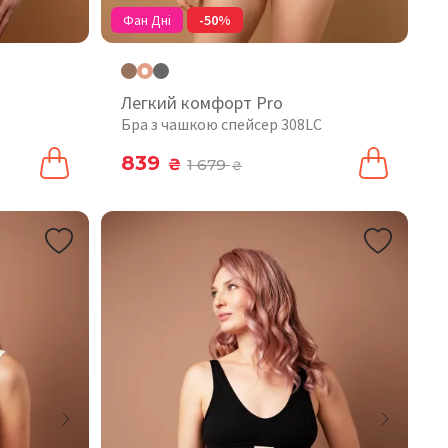
Фан Дні
-50%
Легкий комфорт Pro
Бра з чашкою спейсер 308LC
839
₴
1 679
₴