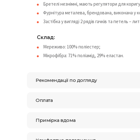
Бретелі незнімні, мають регулятори для кориг
Фурнітура металева, брендована, виконана у к
Застібка у вигляді 2 рядів гачків та петель – л
Cклад:
Мереживо: 100% поліестер;
Мікрофібра: 71% поліамід, 29% еластан.
Рекомендації по догляду
Оплата
Примірка вдома