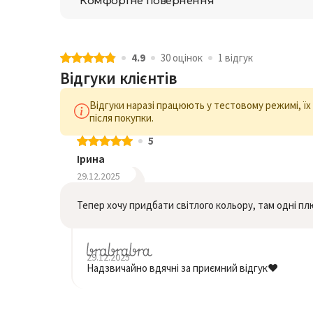
Комфортне повернення
4.9
30 оцiнок
1 відгук
Відгуки клієнтів
Відгуки наразі працюють у тестовому режимі, ї
після покупки.
5
Ірина
29.12.2025
Тепер хочу придбати світлого кольору, там одні п
29.12.2025
Надзвичайно вдячні за приємний відгук❤️