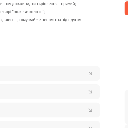
ування довжини, тип кріплення – прямий;
ольорі "рожеве золото";
ита, клеєна, тому майже непомітна під одягом.