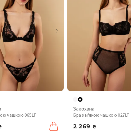
а
Закохана
якою чашкою 065LT
Бра з м'якою чашкою 027LT
2 269
₴
₴