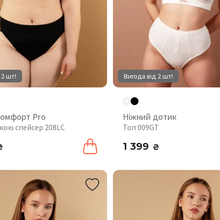
 2 шт!
Вигода від 2 шт!
комфорт Pro
Ніжний дотик
шкою спейсер 208LC
Топ 009GT
1 399
₴
₴