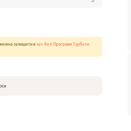
х можна залишити в
чат-боті Програми Турботи
люси