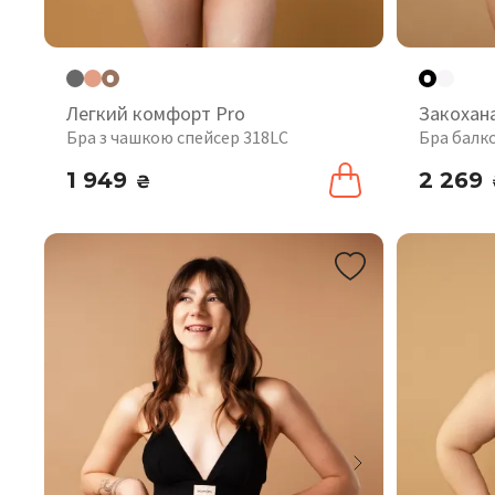
Легкий комфорт Pro
Закохан
Бра з чашкою спейсер 318LC
Бра балк
1 949
2 269
₴