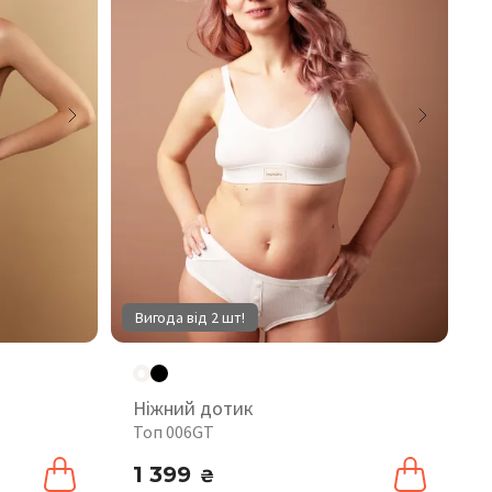
Вигода від 2 шт!
Ніжний дотик
Топ 006GT
1 399
₴