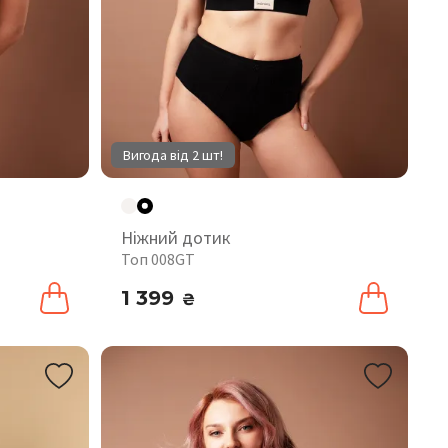
Вигода від 2 шт!
Ніжний дотик
Топ 008GT
1 399
₴