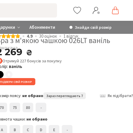
дарунки
Абонементи
Знайди свій розмір
4.9
30 оцiнок
1 відгук
ра з м'якою чашкою 026LT ваніль
акохана
2 269
₴
Отримуй
227
бонусів
за покупку
олір:
ваніль
ПІДБЕРИ СВІЙ РОЗМІР
озмір поясу:
не обрано
Як підібрати?
Зараз переглядають 7
70
75
80
-
овнота чашки:
не обрано
A
B
C
D
E
-