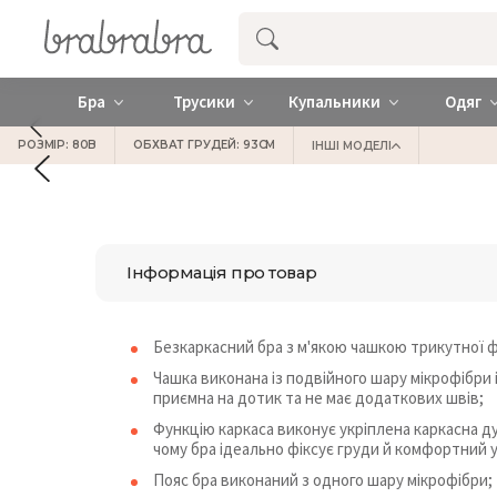
Купити нижню жіночу білизну ❤️ brab
Бра
Трусики
Купальники
Одяг
РОЗМІР: 80B
ОБХВАТ ГРУДЕЙ: 93СМ
ІНШІ МОДЕЛІ
Інформація про товар
Безкаркасний бра з м'якою чашкою трикутної 
Чашка виконана із подвійного шару мікрофібри 
приємна на дотик та не має додаткових швів;
Функцію каркаса виконує укріплена каркасна ду
чому бра ідеально фіксує груди й комфортний у 
Пояс бра виконаний з одного шару мікрофібри;