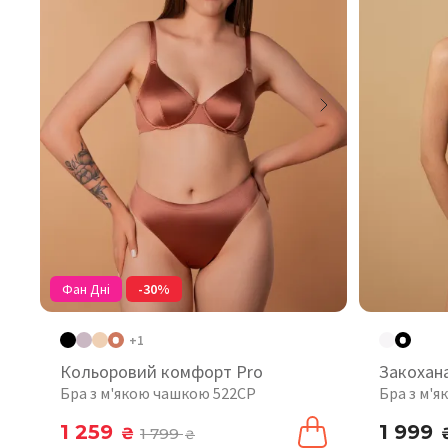
Фан Дні
-30%
+1
Кольоровий комфорт Pro
Закохан
Бра з м'якою чашкою 522CP
Бра з м'
1 259
1 999
₴
1 799
₴