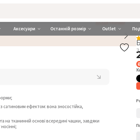
rabra ❤️ Київ та Україна
ДОДАЙ ТРУСИКИ
Аксесуари
Останній розмір
Outlet
По
Б
З
К
форми;
Р
із сатиновим ефектом: вона зносостійка,
га на тканинній основі всередині чашки, завдяки
П
носінні;