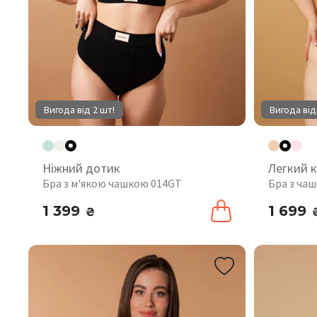
Вигода від 2 шт!
Вигода від
Ніжний дотик
Легкий 
Бра з м'якою чашкою 014GT
Бра з ча
1 399
1 699
₴