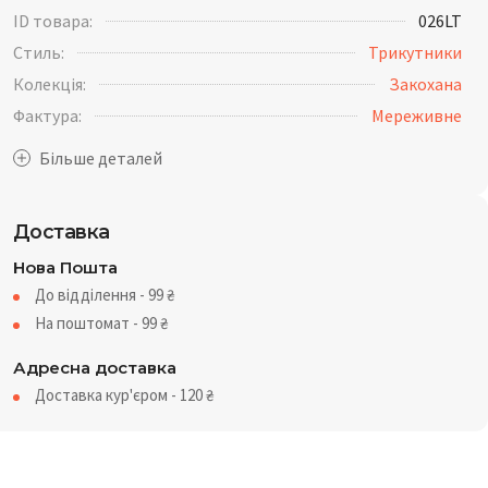
ID товара:
026LT
Стиль:
Трикутники
Колекція:
Закохана
Фактура:
Мереживне
Доставка
Нова Пошта
До відділення - 99
₴
На поштомат - 99
₴
Адресна доставка
Доставка кур'єром - 120
₴