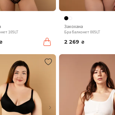
а
Закохана
онет 105LT
Бра балконет 005LT
2 269
₴
₴