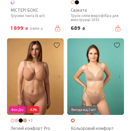
МІСТЕРІ БОКС
Свіжата
Трусики танга (6 шт)
Труси сліпи мікрофібра для
менструації 203S
1 899
689
₴
₴
2 599
₴
Фан Дні
-52%
Вигода від 2 шт!
+1
Легкий комфорт Pro
Кольоровий комфорт