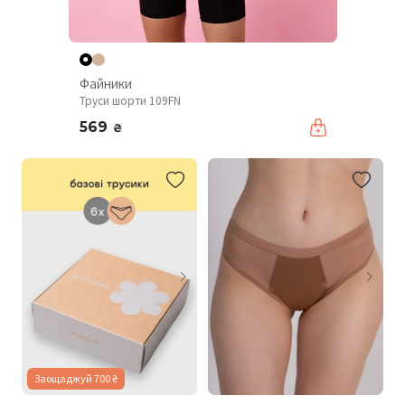
Файники
Труси шорти 109FN
569
₴
Заощаджуй 700 ₴