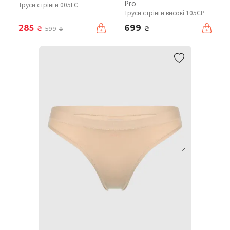
Pro
Труси стрінги 005LC
Труси стрінги високі 105CP
285
699
₴
₴
599
₴