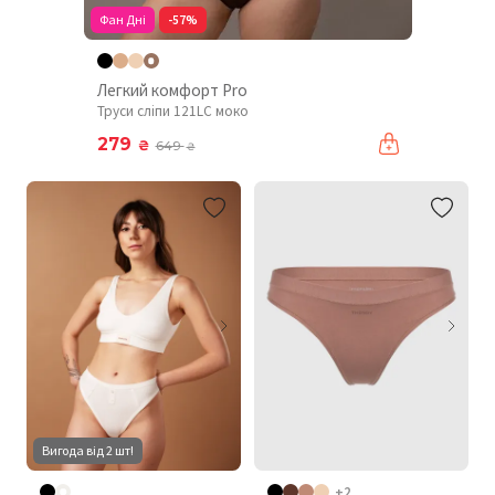
Фан Дні
-57%
Легкий комфорт Pro
Труси сліпи 121LC моко
279
₴
649
₴
Вигода від 2 шт!
+2