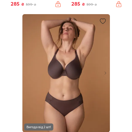
285
285
₴
₴
599
599
₴
₴
Вигода від 2 шт!