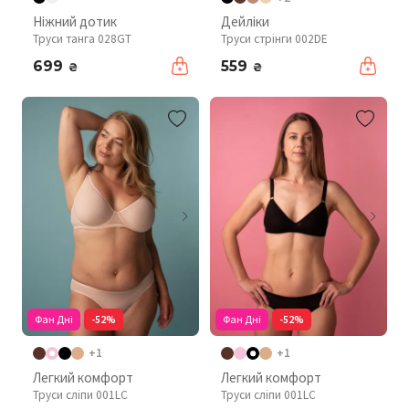
Ніжний дотик
Дейліки
Труси танга 028GT
Труси стрінги 002DE
699
559
₴
₴
Фан Дні
-52%
Фан Дні
-52%
+1
+1
Легкий комфорт
Легкий комфорт
Труси сліпи 001LC
Труси сліпи 001LC