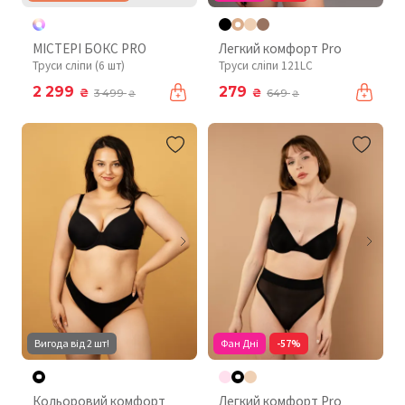
МІСТЕРІ БОКС PRO
Легкий комфорт Pro
Труси сліпи (6 шт)
Труси сліпи 121LC
2 299
279
₴
₴
3 499
649
₴
₴
Вигода від 2 шт!
Фан Дні
-57%
Кольоровий комфорт
Легкий комфорт Pro