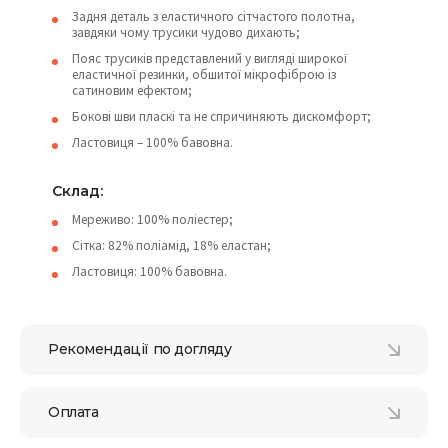
Задня деталь з еластичного сітчастого полотна,
завдяки чому трусики чудово дихають;
Пояс трусиків представлений у вигляді широкої
еластичної резинки, обшитої мікрофіброю із
сатиновим ефектом;
Бокові шви пласкі та не спричиняють дискомфорт;
Ластовиця – 100% бавовна.
Склад:
Мереживо: 100% поліестер;
Сітка: 82% поліамід, 18% еластан;
Ластовиця: 100% бавовна.
Рекомендації по догляду
Оплата