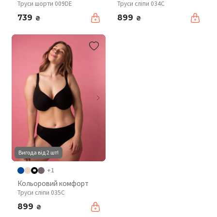
Труси шорти 009DE
Труси сліпи 034C
739
899
₴
₴
Вигода від 2 шт!
+1
Кольоровий комфорт
Труси сліпи 035C
899
₴