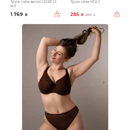
Труси сліпи високі 101DE (3
Труси сліпи 001LC
шт)
1 769
285
₴
₴
599
₴