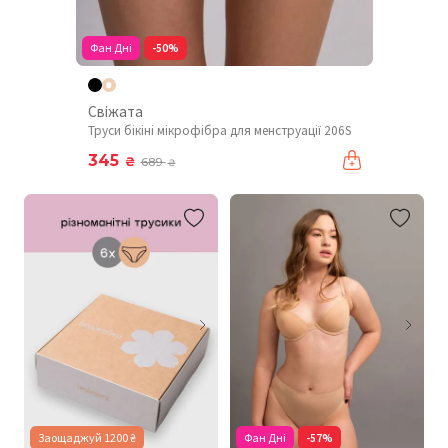
Фан Дні
-50%
Свіжата
Труси бікіні мікрофібра для менструації 206S
345
₴
689
₴
Заощаджуй 1200 ₴
Фан Дні
-57%