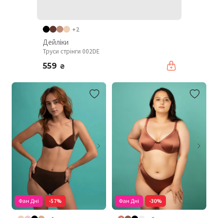
+2
Дейліки
Труси стрінги 002DE
559
₴
Фан Дні
-57%
Фан Дні
-30%