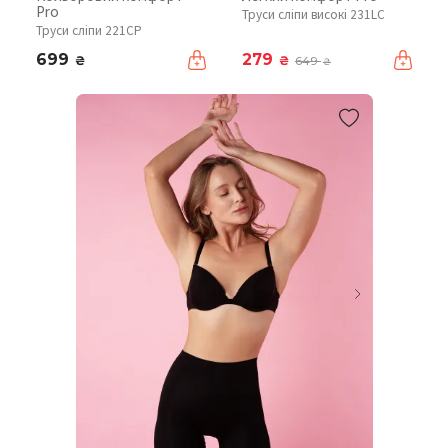
Pro
Труси сліпи високі 231LC
Труси сліпи 221CP
699
279
₴
₴
649
₴