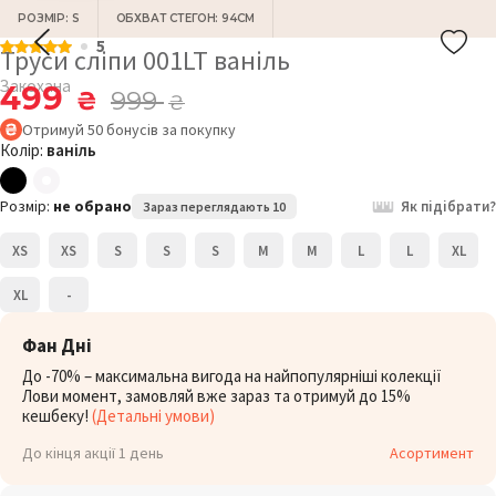
РОЗМІР: S
ОБХВАТ СТЕГОН: 94СМ
5
Труси сліпи 001LT ваніль
Закохана
499
₴
999
₴
Отримуй
50
бонусів
за покупку
Колір:
ваніль
Розмір:
не обрано
Як підібрати?
Зараз переглядають 10
XS
XS
S
S
S
M
M
L
L
XL
XL
-
Фан Дні
До -70% – максимальна вигода на найпопулярніші колекції
Лови момент, замовляй вже зараз та отримуй до 15%
кешбеку!
(Детальні умови)
До кінця акції 1 день
Асортимент