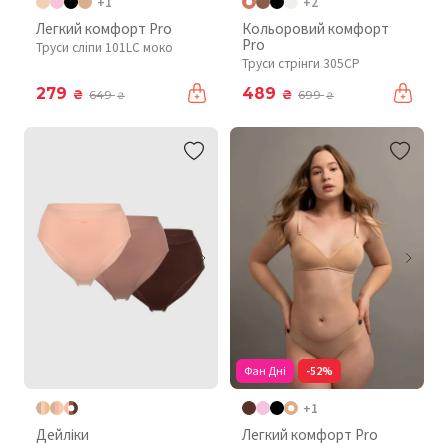
+1
+2
Легкий комфорт Pro
Кольоровий комфорт
Pro
Труси сліпи 101LC моко
Труси стрінги 305CP
279
489
₴
₴
649
699
₴
₴
Фан Дні
-52%
+1
Дейліки
Легкий комфорт Pro