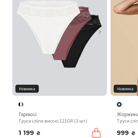
Новинка
Новинка
Гарнюсі
Жоржин
Труси сліпи високі 121GR (3 шт)
Труси слі
1 199
999
₴
₴