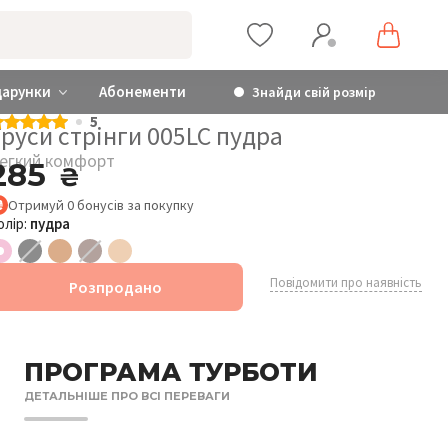
дарунки
Абонементи
Знайди свій розмір
5
руси стрінги 005LC пудра
егкий комфорт
285
₴
Отримуй
0
бонусів
за покупку
олір:
пудра
Повідомити про наявність
Розпродано
ПРОГРАМА ТУРБОТИ
ДЕТАЛЬНІШЕ ПРО ВСІ ПЕРЕВАГИ