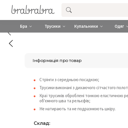
Купити нижню жіночу білизну ❤️ brab
Бра
Трусики
Купальники
Одяг
Інформація про товар
Стрінги з середньою посадкою;
Трусики виконані з дихаючого сітчастого полотн
Краї трусиків оброблені тонкою еластичною ре
об'ємного шва та рельєфів;
Не натирають та не подразнюють шкіру.
Склад: