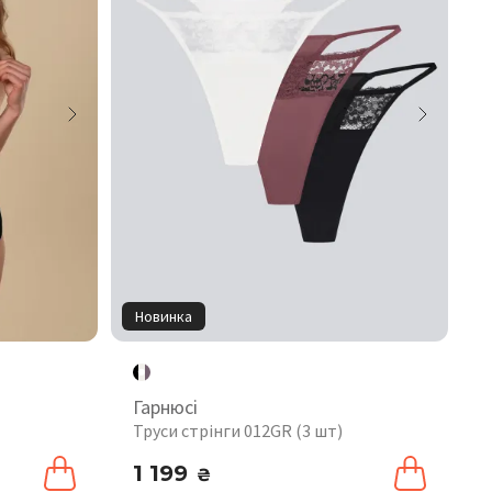
Новинка
Гарнюсі
Труси стрінги 012GR (3 шт)
1 199
₴