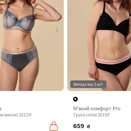
Вигода від 2 шт!
а
М'який комфорт Pro
пи високі 101ZH
Труси сліпи 201SP
659
₴