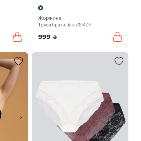
Жоржина
Труси бразиліана 004ZH
999
₴