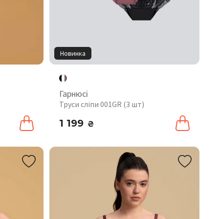
Новинка
Гарнюсі
Труси сліпи 001GR (3 шт)
1 199
₴