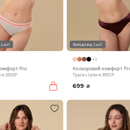
 2 шт!
Вигода від 2 шт!
+2
комфорт Pro
Кольоровий комфорт Pr
га 205SP
Труси стрінги 305CP
699
₴