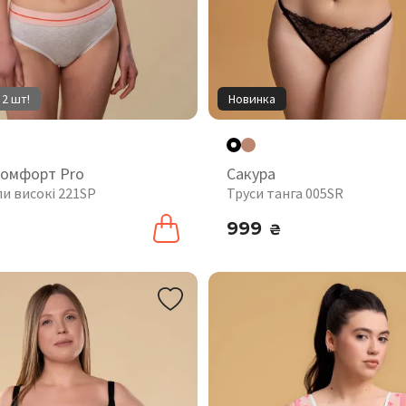
 2 шт!
Новинка
комфорт Pro
Сакура
пи високі 221SP
Труси танга 005SR
999
₴