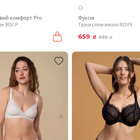
вий комфорт Pro
Фуксія
пи 301CP
Труси сліпи високі 021FX
659
₴
939
₴