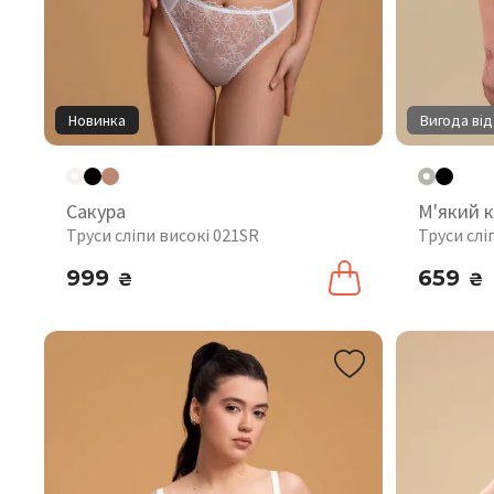
Новинка
Вигода від
Сакура
М'який 
Труси сліпи високі 021SR
Труси слі
999
659
₴
₴