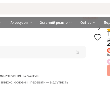
rabra ❤️ Київ та Україна
ДОДАЙ БРА
Аксесуари
Останній розмір
Outlet
По
Т
Л
К
а, непомітні під одягом;
зинкою, основні її переваги — відсутність