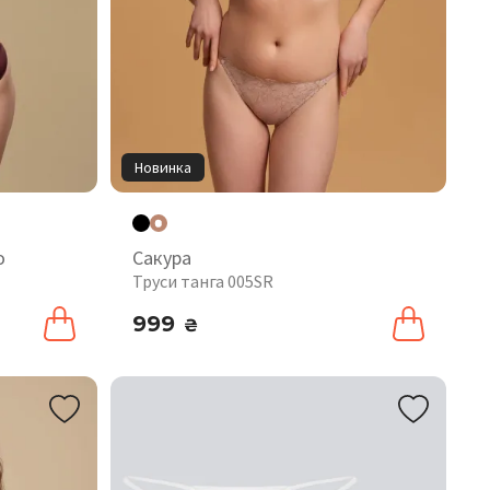
Новинка
o
Сакура
Труси танга 005SR
999
₴