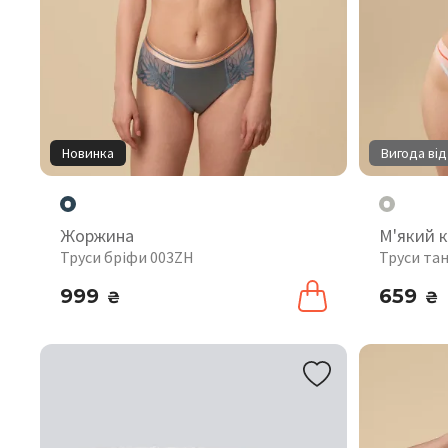
Новинка
Вигода від
Жоржина
М'який 
Труси бріфи 003ZH
Труси тан
999
659
₴
₴