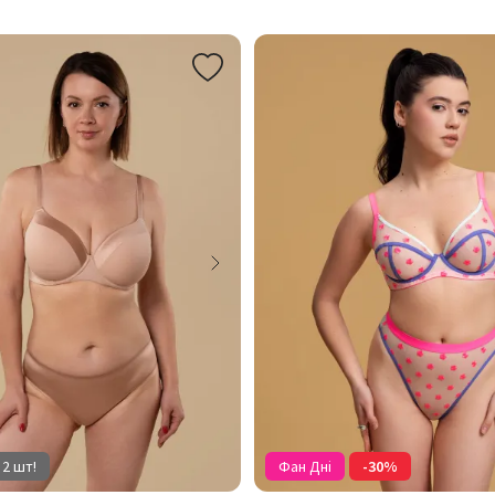
 2 шт!
Фан Дні
-30%