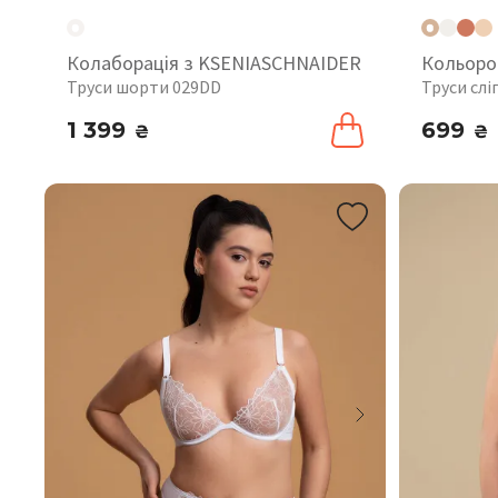
Колаборація з KSENIASCHNAIDER
Кольоро
Труси шорти 029DD
Труси слі
1 399
699
₴
₴