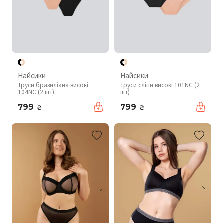
Найсики
Найсики
Труси бразиліана високі
Труси сліпи високі 101NC (2
104NC (2 шт)
шт)
799
799
₴
₴