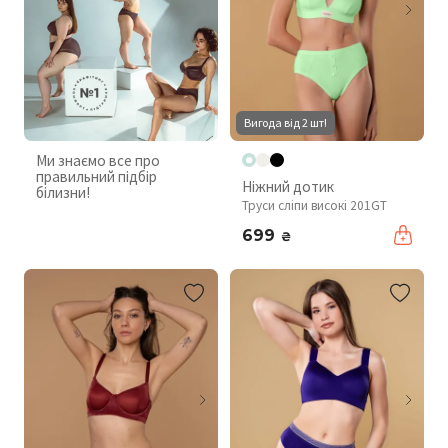
Вигода від 2 шт!
Ми знаємо все про
правильний підбір
Ніжний дотик
білизни!
Труси сліпи високі 201GT
699
₴