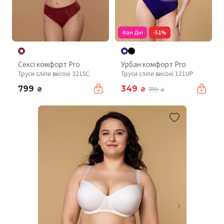
Фан Дні
-51%
Сексі комфорт Pro
Урбан комфорт Pro
Труси сліпи високі 321SC
Труси сліпи високі 121UP
799
349
₴
₴
719
₴