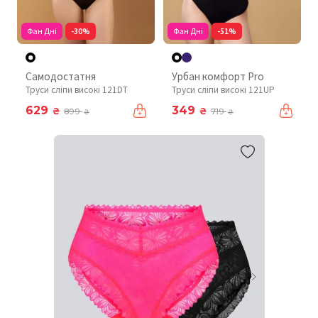
Фан Дні
-30%
Фан Дні
-51%
Самодостатня
Урбан комфорт Pro
Труси сліпи високі 121DT
Труси сліпи високі 121UP
629
349
₴
₴
899
719
₴
₴