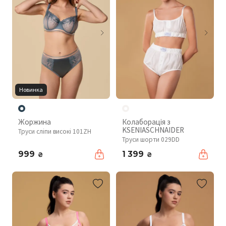
Новинка
Жоржина
Колаборація з
KSENIASCHNAIDER
Труси сліпи високі 101ZH
Труси шорти 029DD
999
1 399
₴
₴