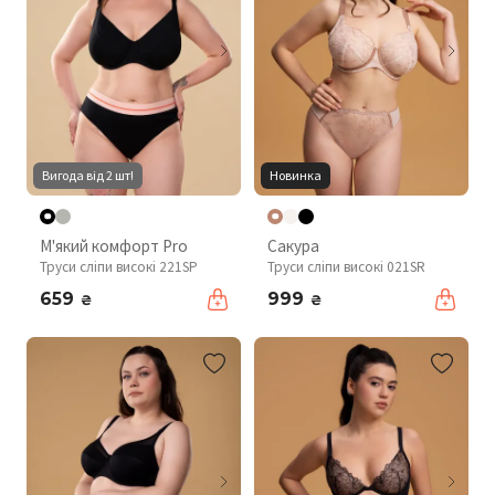
Вигода від 2 шт!
Новинка
М'який комфорт Pro
Сакура
Труси сліпи високі 221SP
Труси сліпи високі 021SR
659
999
₴
₴