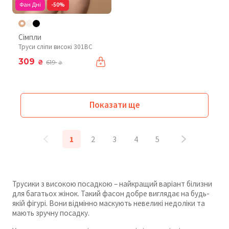
Фан Дні
-50%
Сімпли
Труси сліпи високі 301BC
309
₴
619
₴
Показати ще
1
2
3
4
5
Трусики з високою посадкою – найкращий варіант білизни
для багатьох жінок. Такий фасон добре виглядає на будь-
якій фігурі. Вони відмінно маскують невеликі недоліки та
мають зручну посадку.