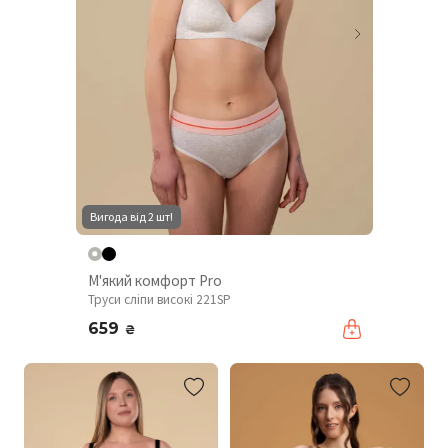
Вигода від 2 шт!
М'який комфорт Pro
Труси сліпи високі 221SP
659
₴