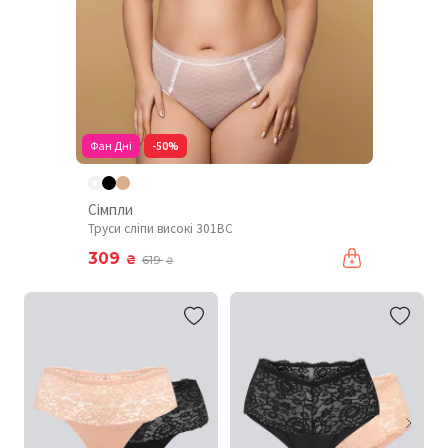
Фан Дні
-50%
Сімпли
Труси сліпи високі 301BC
309
₴
619
₴