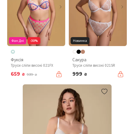
Фан Дні
-30%
Новинка
Фуксія
Сакура
Труси сліпи високі 021FX
Труси сліпи високі 021SR
659
999
₴
₴
939
₴