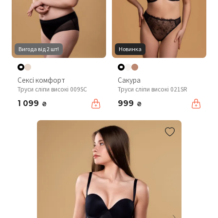
Вигода від 2 шт!
Новинка
Сексі комфорт
Сакура
Труси сліпи високі 009SC
Труси сліпи високі 021SR
1 099
999
₴
₴