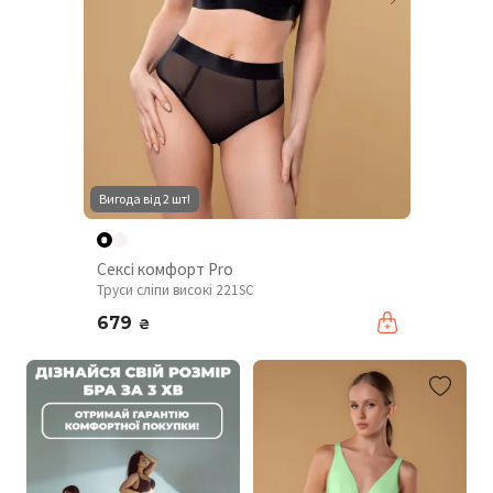
Вигода від 2 шт!
Сексі комфорт Pro
Труси сліпи високі 221SC
679
₴