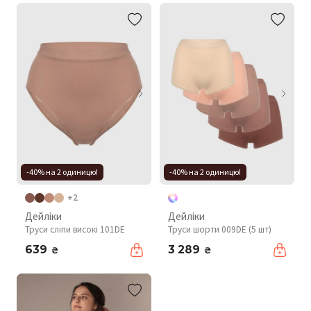
-40% на 2 одиницю!
-40% на 2 одиницю!
+2
Дейліки
Дейліки
Труси сліпи високі 101DE
Труси шорти 009DE (5 шт)
639
3 289
₴
₴