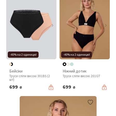
-40% на 2 одиницю!
-40% на 2 одиницю!
Бейсіки
Ніжний дотик
Труси сліпи високі 301BS (2
Труси сліпи високі 201GT
шт)
699
699
₴
₴