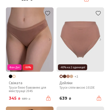
Фан Дні
-50%
-40% на 2 одиницю!
+2
Свіжата
Дейліки
Труси бікіні бавовняні для
Труси сліпи високі 101DE
менструації 204S
345
639
₴
₴
689
₴