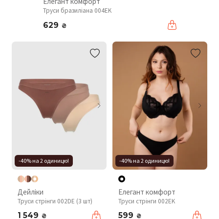
Елегант комфорт
Труси бразиліана 004EK
629
₴
-40% на 2 одиницю!
-40% на 2 одиницю!
Дейліки
Елегант комфорт
Труси стрінги 002DE (3 шт)
Труси стрінги 002EK
1 549
599
₴
₴