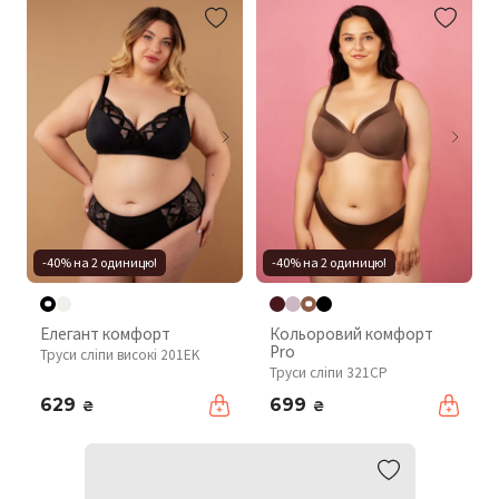
-40% на 2 одиницю!
-40% на 2 одиницю!
Елегант комфорт
Кольоровий комфорт
Pro
Труси сліпи високі 201EK
Труси сліпи 321CP
629
699
₴
₴