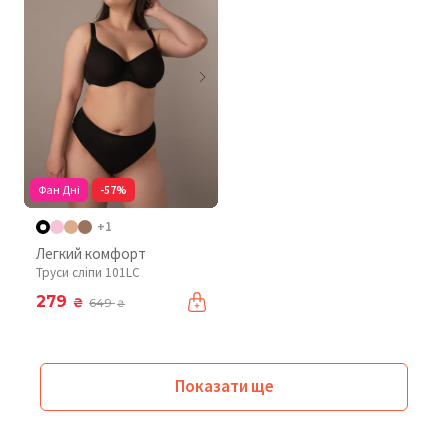
Фан Дні
-57%
+1
Легкий комфорт
Труси сліпи 101LC
279
₴
649
₴
Показати ще