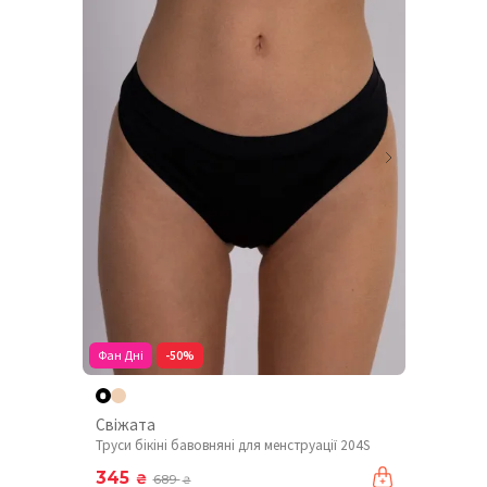
Фан Дні
-50%
Свіжата
Труси бікіні бавовняні для менструації 204S
345
₴
689
₴