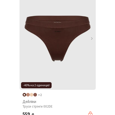
-40% на 2 одиницю!
+2
Дейліки
Труси стрінги 002DE
559
₴