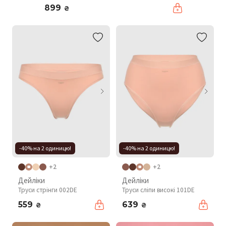
899
₴
-40% на 2 одиницю!
-40% на 2 одиницю!
+2
+2
Дейліки
Дейліки
Труси стрінги 002DE
Труси сліпи високі 101DE
559
639
₴
₴