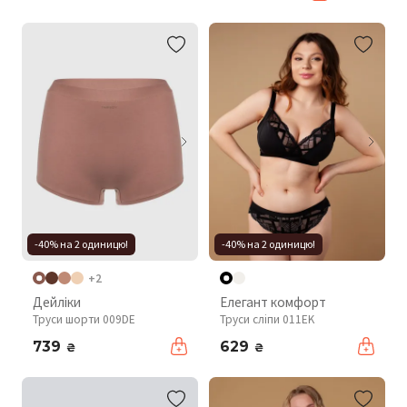
-40% на 2 одиницю!
-40% на 2 одиницю!
+2
Дейліки
Елегант комфорт
Труси шорти 009DE
Труси сліпи 011EK
739
629
₴
₴