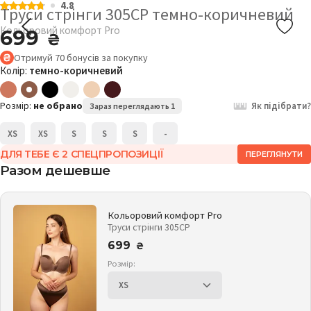
4.8
Труси стрінги 305CP темно-коричневий
Кольоровий комфорт Pro
699
₴
Отримуй
70
бонусів
за покупку
Колір:
темно-коричневий
Розмір:
не обрано
Як підібрати?
Зараз переглядають 1
XS
XS
S
S
S
-
ДЛЯ ТЕБЕ Є 2 СПЕЦПРОПОЗИЦІЇ
ПЕРЕГЛЯНУТИ
Разом дешевше
Кольоровий комфорт Pro
Труси стрінги 305CP
699
₴
Розмір: