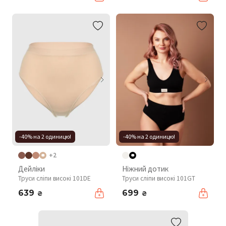
-40% на 2 одиницю!
-40% на 2 одиницю!
+2
Дейліки
Ніжний дотик
Труси сліпи високі 101DE
Труси сліпи високі 101GT
639
699
₴
₴