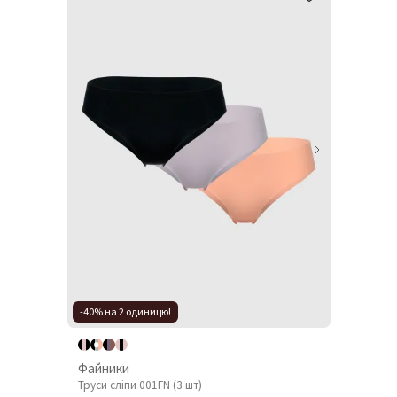
-40% на 2 одиницю!
Файники
Труси сліпи 001FN (3 шт)