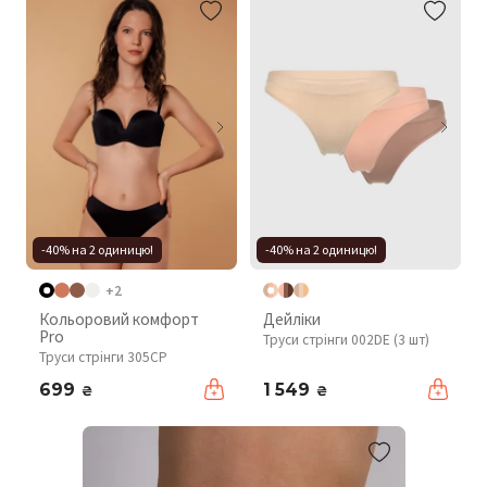
-40% на 2 одиницю!
-40% на 2 одиницю!
+2
Кольоровий комфорт
Дейліки
Pro
Труси стрінги 002DE (3 шт)
Труси стрінги 305CP
699
1 549
₴
₴