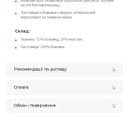
Безшовні краї з клейовою обробкою фіксують трусики
на тілі без перетискань;
Ластовиця із бавовни створює оптимальний
мікроклімат на поверхні шкіри.
Склад:
Тканина: 71% поліамід, 29% еластан;
Ластовиця: 100% бавовна.
Рекомендації по догляду
Оплата
Обмін і повернення