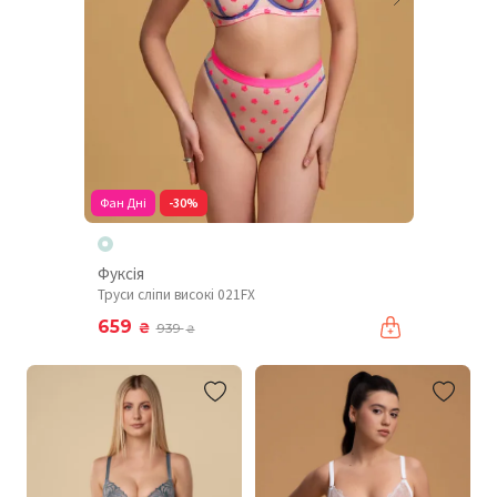
Фан Дні
-30%
Фуксія
Труси сліпи високі 021FX
659
₴
939
₴