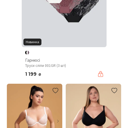
Новинка
Гарнюсі
Труси сліпи 001GR (3 шт)
1 199
₴