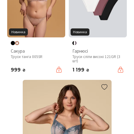
Новинка
Новинка
Сакура
Гарнюсі
Труси танга 005SR
Труси сліпи високі 121GR (3
шт)
999
1 199
₴
₴