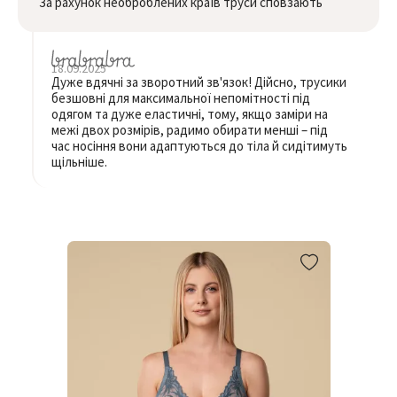
За рахунок необроблених країв труси сповзають
18.09.2025
Дуже вдячні за зворотний зв'язок! Дійсно, трусики
безшовні для максимальної непомітності під
одягом та дуже еластичні, тому, якщо заміри на
межі двох розмірів, радимо обирати менші – під
час носіння вони адаптуються до тіла й сидітимуть
щільніше.