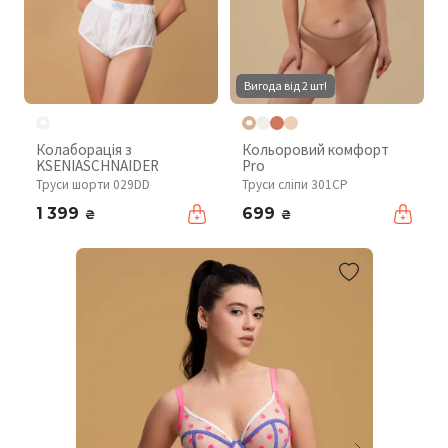
Вигода від 2 шт!
Колаборація з
Кольоровий комфорт
KSENIASCHNAIDER
Pro
Труси шорти 029DD
Труси сліпи 301CP
1 399
699
₴
₴