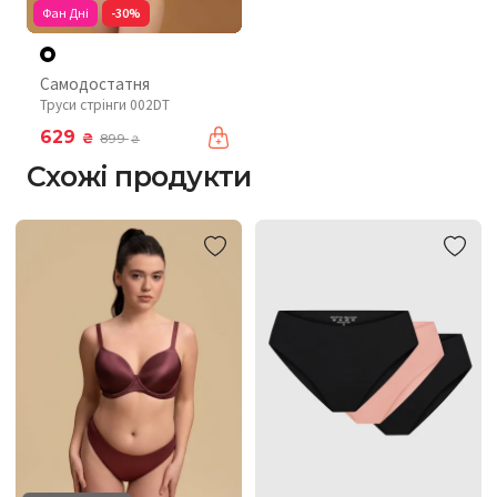
Фан Дні
-30%
Самодостатня
Труси стрінги 002DT
629
₴
899
₴
Схожі продукти