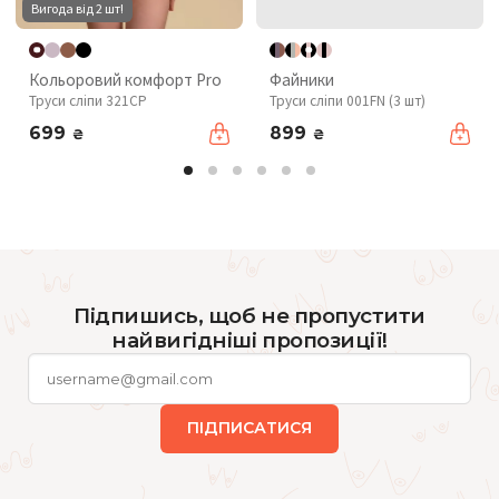
Вигода від 2 шт!
Кольоровий комфорт Pro
Файники
Труси сліпи 321CP
Труси сліпи 001FN (3 шт)
699
899
₴
₴
Підпишись, щоб не пропустити
найвигідніші пропозиції!
ПІДПИСАТИСЯ