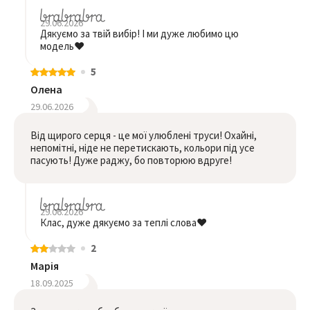
29.06.2026
Дякуємо за твій вибір! І ми дуже любимо цю
модель❤️
5
Олена
29.06.2026
Від щирого серця - це мої улюблені труси! Охайні,
непомітні, ніде не перетискають, кольори під усе
пасують! Дуже раджу, бо повторюю вдруге!
29.06.2026
Клас, дуже дякуємо за теплі слова❤️
2
Марія
18.09.2025