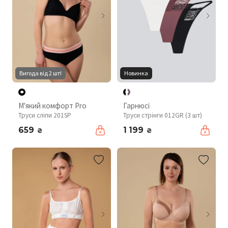
Вигода від 2 шт!
Новинка
М'який комфорт Pro
Гарнюсі
Труси сліпи 201SP
Труси стрінги 012GR (3 шт)
659
1 199
₴
₴