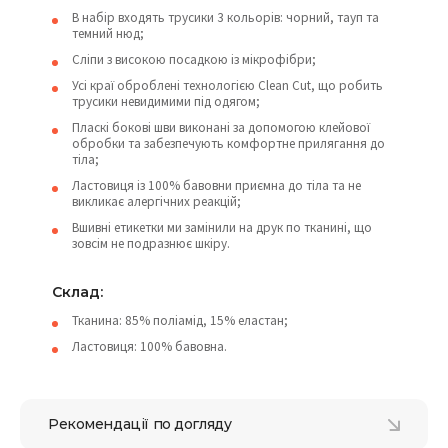
В набір входять трусики 3 кольорів: чорний, тауп та
темний нюд;
Сліпи з високою посадкою із мікрофібри;
Усі краї оброблені технологією Clean Cut, що робить
трусики невидимими під одягом;
Пласкі бокові шви виконані за допомогою клейової
обробки та забезпечують комфортне прилягання до
тіла;
Ластовиця із 100% бавовни приємна до тіла та не
викликає алергічних реакцій;
Вшивні етикетки ми замінили на друк по тканині, що
зовсім не подразнює шкіру.
Склад:
Тканина: 85% поліамід, 15% еластан;
Ластовиця: 100% бавовна.
Рекомендації по догляду