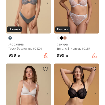
Новинка
Новинка
Жоржина
Сакура
Труси бразиліана 004ZH
Труси сліпи високі 021SR
999
999
₴
₴