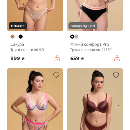
Новинка
Вигода від 2 шт!
Сакура
М'який комфорт Pro
Труси стрінги 002SR
Труси сліпи високі 221SP
999
659
₴
₴