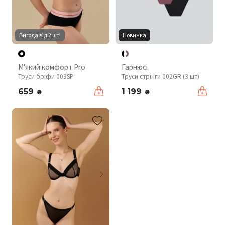
Вигода від 2 шт!
Новинка
М'який комфорт Pro
Гарнюсі
Труси бріфи 003SP
Труси стрінги 002GR (3 шт)
659
1 199
₴
₴