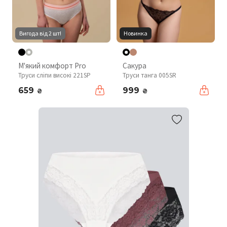
Вигода від 2 шт!
Новинка
М'який комфорт Pro
Сакура
Труси сліпи високі 221SP
Труси танга 005SR
659
999
₴
₴