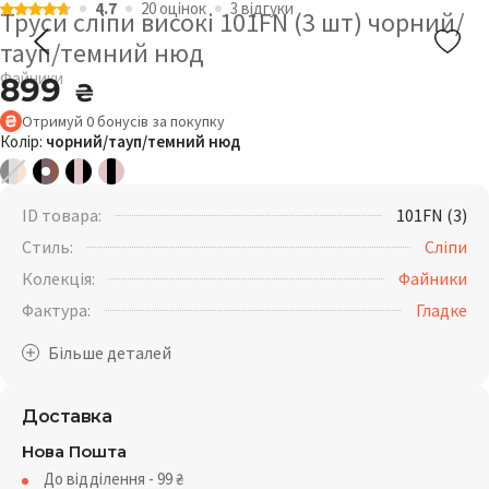
4.7
20 оцiнок
3 відгуки
Труси сліпи високі 101FN (3 шт) чорний/
тауп/темний нюд
Файники
899
₴
Отримуй
0
бонусів
за покупку
Колір:
чорний/тауп/темний нюд
ID товара:
101FN (3)
Стиль:
Сліпи
Колекція:
Файники
Фактура:
Гладке
Доставка
Нова Пошта
До відділення - 99
₴