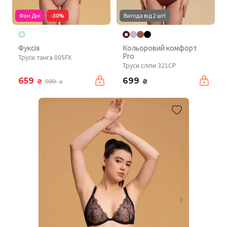
Фан Дні
-30%
Вигода від 2 шт!
Фуксія
Кольоровий комфорт
Pro
Труси танга 005FX
Труси сліпи 321CP
659
699
₴
₴
939
₴