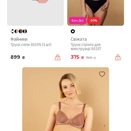
Фан Дні
-50%
Файники
Свіжата
Труси сліпи 001FN (3 шт)
Труси стрінги для
менструації 002ST
899
375
₴
₴
749
₴