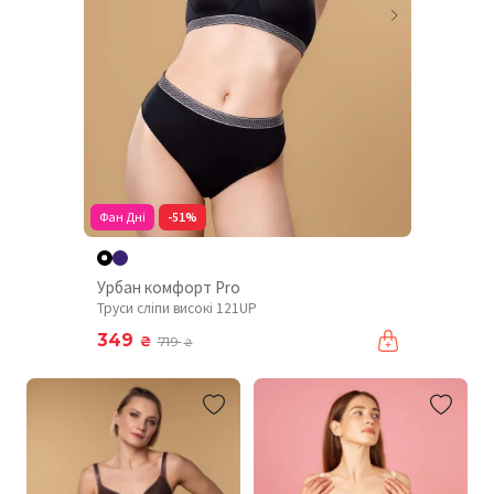
Фан Дні
-51%
Урбан комфорт Pro
Труси сліпи високі 121UP
349
₴
719
₴