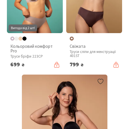
Вигода від 2 шт!
Кольоровий комфорт
Свіжата
Pro
Труси сліпи для менструації
401ST
Труси бріфи 223CP
699
799
₴
₴