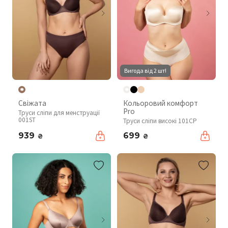
Вигода від 2 шт!
Свіжата
Кольоровий комфорт
Pro
Труси сліпи для менструації
001ST
Труси сліпи високі 101CP
939
699
₴
₴