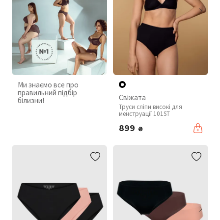
Ми знаємо все про
правильний підбір
Свіжата
білизни!
Труси сліпи високі для
менструації 101ST
899
₴