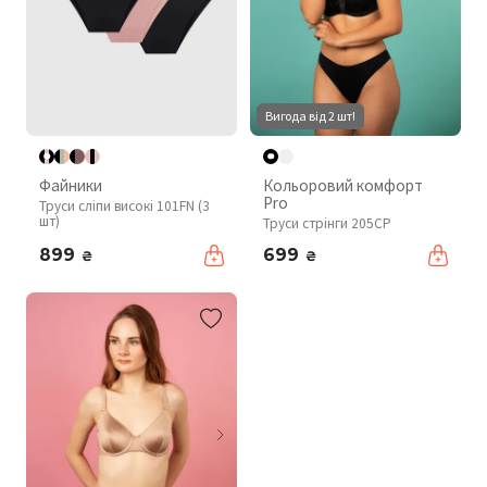
Вигода від 2 шт!
Файники
Кольоровий комфорт
Pro
Труси сліпи високі 101FN (3
шт)
Труси стрінги 205CP
899
699
₴
₴