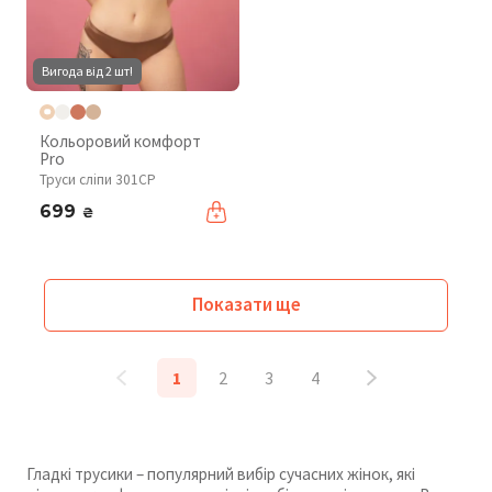
Вигода від 2 шт!
Кольоровий комфорт
Pro
Труси сліпи 301CP
699
₴
Показати ще
1
2
3
4
Гладкі трусики – популярний вибір сучасних жінок, які