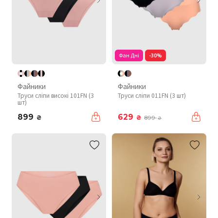
Фан Дні
-30%
Файники
Файники
Труси сліпи високі 101FN (3
Труси сліпи 011FN (3 шт)
шт)
899
629
₴
₴
899
₴