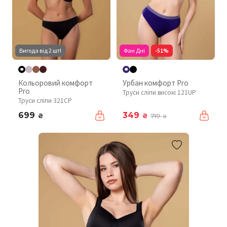
Вигода від 2 шт!
Фан Дні
-51%
Кольоровий комфорт
Урбан комфорт Pro
Pro
Труси сліпи високі 121UP
Труси сліпи 321CP
699
349
₴
₴
719
₴