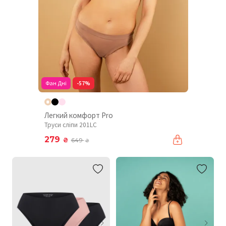
Фан Дні
-57%
Легкий комфорт Pro
Труси сліпи 201LC
279
₴
649
₴