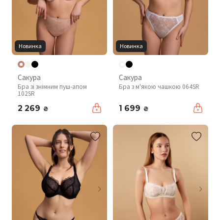
Новинка
Новинка
Сакура
Сакура
Бра зі знімним пуш-апом
Бра з м'якою чашкою 064SR
102SR
2 269
1 699
₴
₴