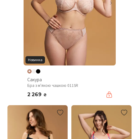
Новинка
Сакура
Бра з м'якою чашкою 011SR
2 269
₴