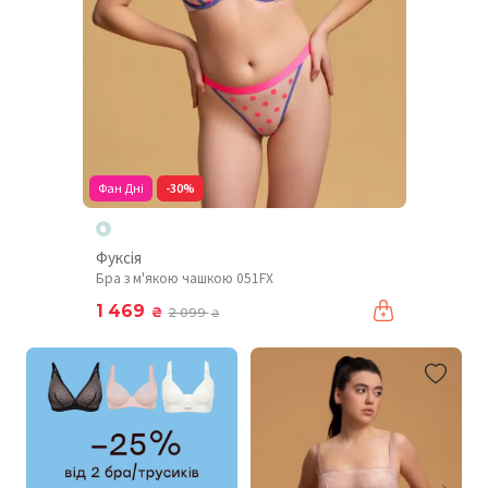
Фан Дні
-30%
Фуксія
Бра з м'якою чашкою 051FX
1 469
₴
2 099
₴