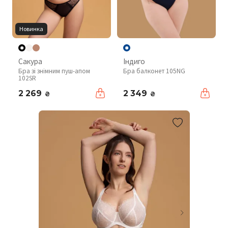
Новинка
Сакура
Індиго
Бра зі знімним пуш-апом
Бра балконет 105NG
102SR
2 269
2 349
₴
₴