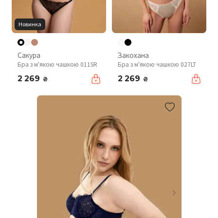
Новинка
Сакура
Закохана
Бра з м'якою чашкою 011SR
Бра з м'якою чашкою 027LT
2 269
2 269
₴
₴