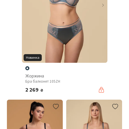
Новинка
Жоржина
Бра балконет 105ZH
2 269
₴