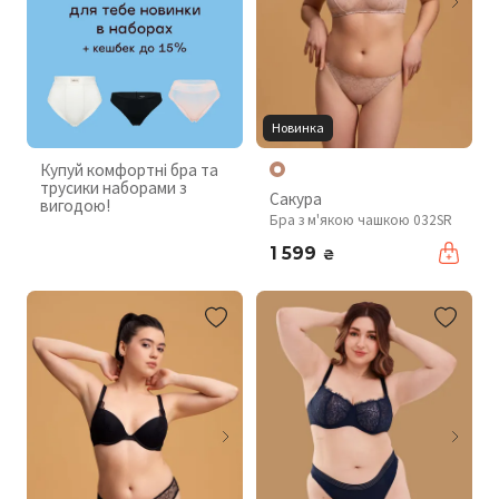
Новинка
Купуй комфортні бра та
трусики наборами з
Сакура
вигодою!
Бра з м'якою чашкою 032SR
1 599
₴