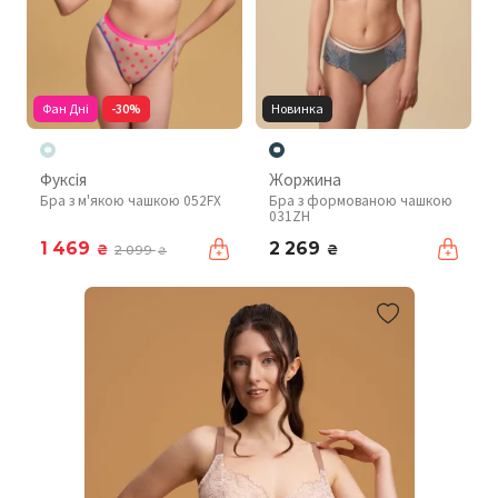
Фан Дні
-30%
Новинка
Фуксія
Жоржина
Бра з м'якою чашкою 052FX
Бра з формованою чашкою
031ZH
1 469
2 269
₴
₴
2 099
₴