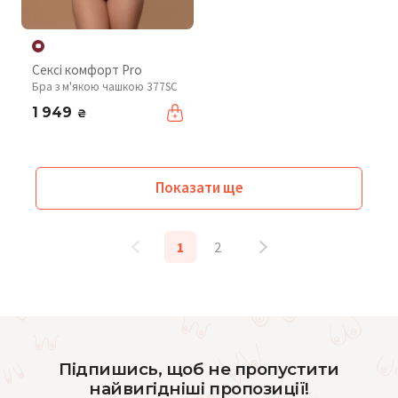
Сексі комфорт Pro
Бра з м'якою чашкою 377SC
1 949
₴
Показати ще
1
2
Підпишись, щоб не пропустити
найвигідніші пропозиції!