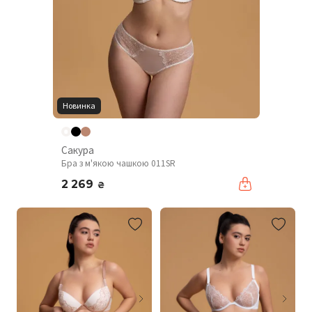
Новинка
Сакура
Бра з м'якою чашкою 011SR
2 269
₴