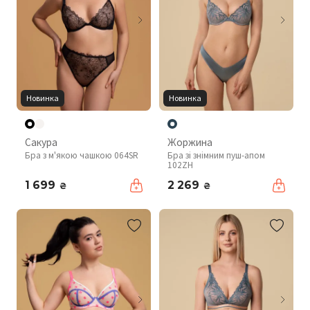
Новинка
Новинка
Сакура
Жоржина
Бра з м'якою чашкою 064SR
Бра зі знімним пуш-апом
102ZH
1 699
2 269
₴
₴