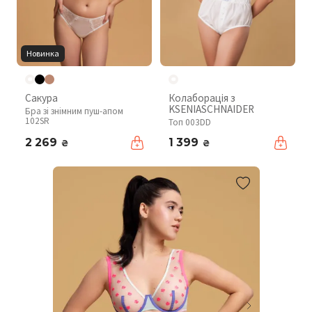
Новинка
Сакура
Колаборація з
KSENIASCHNAIDER
Бра зі знімним пуш-апом
102SR
Топ 003DD
2 269
1 399
₴
₴