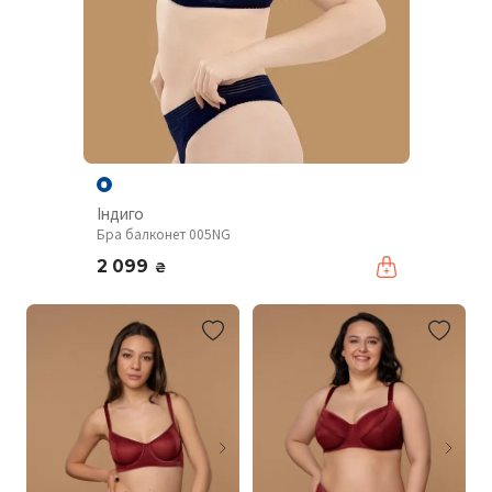
Індиго
Бра балконет 005NG
2 099
₴