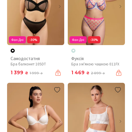
Фан Дні
-30%
Фан Дні
-30%
Самодостатня
Фуксія
Бра балконет 105DT
Бра з м'якою чашкою 011FX
1 399
1 469
₴
₴
1 999
2 099
₴
₴