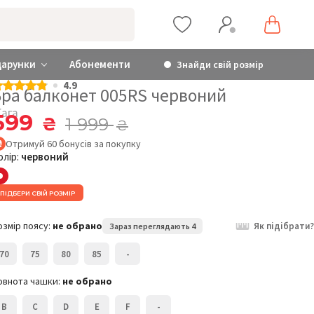
дарунки
Абонементи
Знайди свій розмір
4.9
Бра балконет 005RS червоний
ага
599
₴
1 999
₴
Отримуй
60
бонусів
за покупку
олір:
червоний
ПІДБЕРИ СВІЙ РОЗМІР
озмір поясу:
не обрано
Як підібрати?
Зараз переглядають 4
70
75
80
85
-
овнота чашки:
не обрано
B
C
D
E
F
-