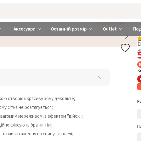
rabra ❤️ Київ та Україна
ДОДАЙ ТРУСИКИ
Аксесуари
Останній розмір
Outlet
По
Ж
К
шкою створює красиву зону декольте;
Р
му сітка не розтягується;
евагомим мереживом із ефектом "війок";
ійно фіксують бра на тілі;
П
ть навантаження на спину та плечі;