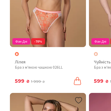
Фан Дні
-70%
Фан Дні
Лілея
Чуйність
Бра з м'якою чашкою 026LL
Бра з м'
599
599
₴
1 999
₴
₴