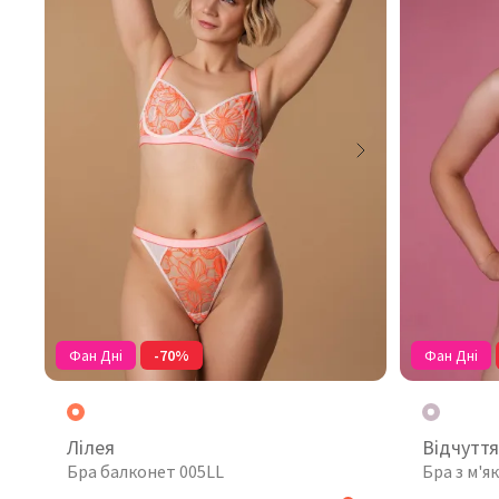
Фан Дні
-70%
Фан Дні
Лілея
Відчуття
Бра балконет 005LL
Бра з м'