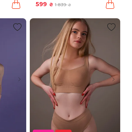
599
₴
1 839
₴