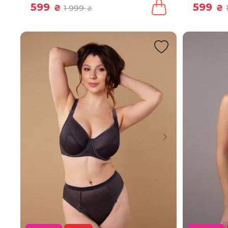
599
599
₴
1 999
₴
₴