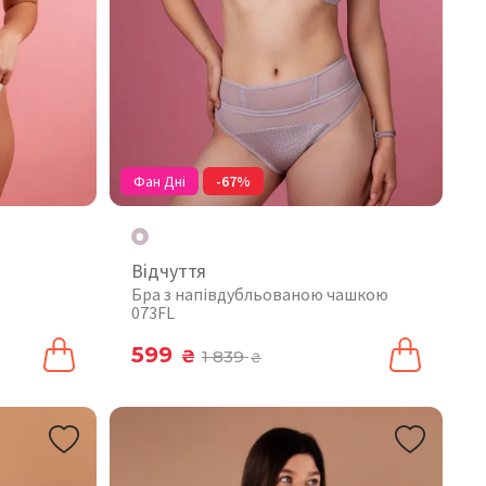
Фан Дні
-67%
Відчуття
Бра з напівдубльованою чашкою
073FL
599
₴
1 839
₴