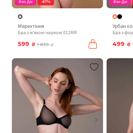
Фан Дні
-67%
Фан Дні
Мерехтіння
Урбан к
Бра з м'якою чашкою 011MR
Бра з фо
599
499
₴
1 839
₴
₴