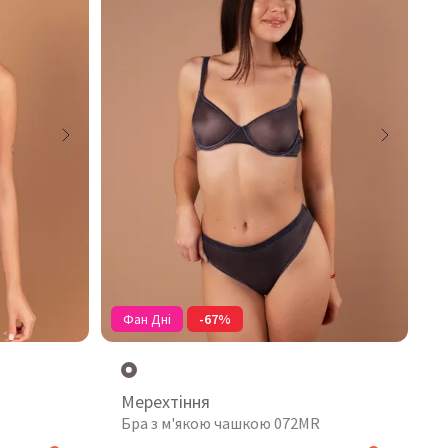
Фан Дні
-67%
Мерехтіння
Бра з м'якою чашкою 072MR