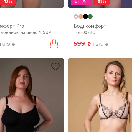
-73%
Фан Дні
-51%
омфорт Pro
Боді комфорт
рмованою чашкою 415UP
Топ 007BD
599
1 819
₴
1 219
₴
₴