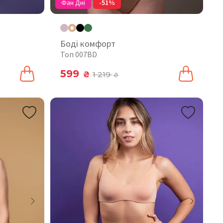
Фан Дні
-51%
Боді комфорт
Топ 007BD
599
₴
1 219
₴