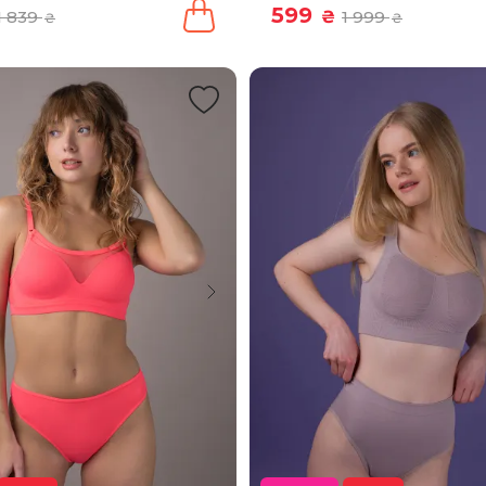
599
1 839
₴
1 999
₴
₴