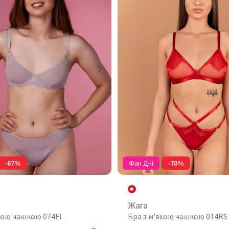
-67%
Фан Дні
-70%
Жага
якою чашкою 074FL
Бра з м'якою чашкою 014RS