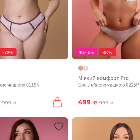
-70%
Фан Дні
-50%
М'який комфорт Pro
якою чашкою 011SN
Бра з м'якою чашкою 022SP
499
1 999
₴
999
₴
₴