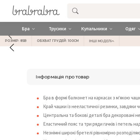
Купити нижню жіночу білизну ❤️ brab
Бра
Трусики
Купальники
Одяг
РОЗМІР: 85B
ОБХВАТ ГРУДЕЙ: 100СМ
ІНШІ МОДЕЛІ
Інформація про товар
Бра в формі балконет на каркасах з м'якою ча
Край чашки із нееластичної резинки, завдяки чо
Центральна та бокові деталі бра декоровані н
Еластичний пояс та три ряди гачків і петель над
Незнімні широкі бретелі рівномірно розподіляю