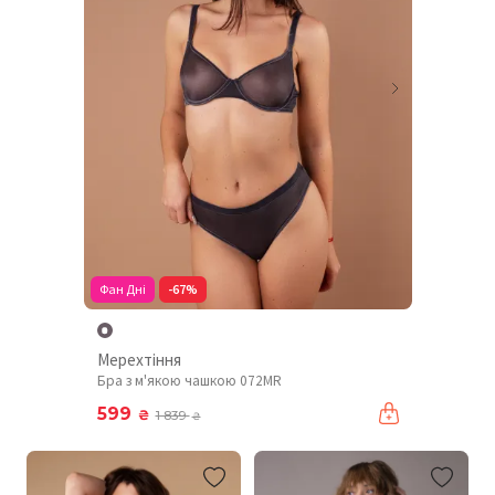
Фан Дні
-67%
Мерехтіння
Бра з м'якою чашкою 072MR
599
₴
1 839
₴