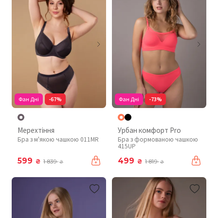
Фан Дні
-67%
Фан Дні
-73%
Мерехтіння
Урбан комфорт Pro
Бра з м'якою чашкою 011MR
Бра з формованою чашкою
415UP
599
499
₴
₴
1 839
1 819
₴
₴