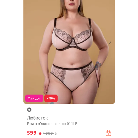
Фан Дні
-70%
Любисток
Бра з м'якою чашкою 011LB
599
₴
1 999
₴