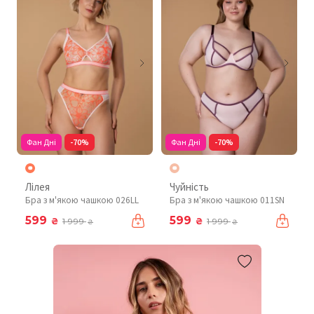
Фан Дні
-70%
Фан Дні
-70%
Лілея
Чуйність
Бра з м'якою чашкою 026LL
Бра з м'якою чашкою 011SN
599
599
₴
₴
1 999
1 999
₴
₴