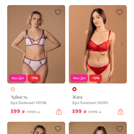
Фан Дні
-70%
Фан Дні
-70%
Чуйність
Жага
Бра балконет 005SN
Бра балконет 005RS
599
599
₴
₴
1 999
1 999
₴
₴