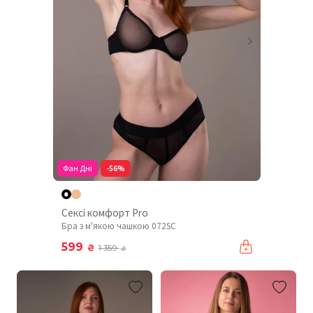
Фан Дні
-56%
Сексі комфорт Pro
Бра з м'якою чашкою 072SC
599
₴
1 359
₴