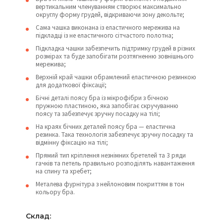
вертикальним членуванням створює максимально
округлу форму грудей, відкриваючи зону декольте;
Сама чашка виконана із еластичного мережива на
підкладці із не еластичного сітчастого полотна;
Підкладка чашки забезпечить підтримку грудей в різних
розмірах та буде запобігати розтягненню зовнішнього
мережива;
Верхній край чашки обрамлений еластичною резинкою
для додаткової фіксації;
Бічні деталі поясу бра із мікрофібри з бічною
пружною пластиною, яка запобігає скручуванню
поясу та забезпечує зручну посадку на тілі;
На краях бічних деталей поясу бра — еластична
резинка. Така технологія забезпечує зручну посадку та
відмінну фіксацію на тілі;
Прямий тип кріплення незнімних бретелей та 3 ряди
гачків та петель правильно розподілять навантаження
на спину та хребет;
Металева фурнітура з нейлоновим покриттям в тон
кольору бра.
Склад: