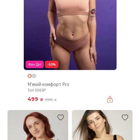
Фан Дні
-50%
М'який комфорт Pro
Топ 006SP
499
₴
999
₴