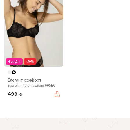
Фан Дні
-50%
Елегант комфорт
Бра з м'якою чашкою 005EC
499
₴