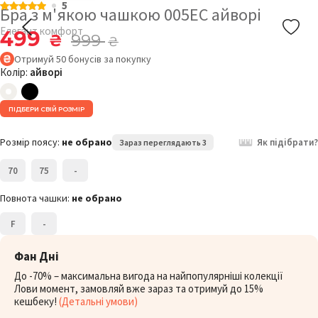
5
Бра з м'якою чашкою 005EC айворі
Елегант комфорт
499
₴
999
₴
Отримуй
50
бонусів
за покупку
Колір:
айворі
ПІДБЕРИ СВІЙ РОЗМІР
Розмір поясу:
не обрано
Як підібрати?
Зараз переглядають 3
70
75
-
Повнота чашки:
не обрано
F
-
Фан Дні
До -70% – максимальна вигода на найпопулярніші колекції
Лови момент, замовляй вже зараз та отримуй до 15%
кешбеку!
(Детальні умови)