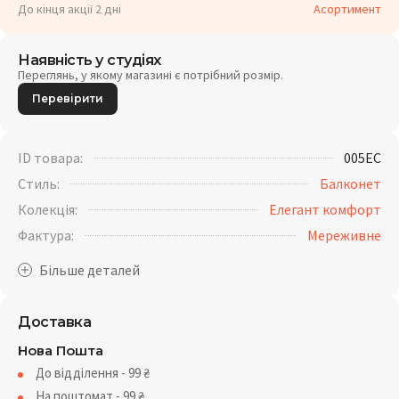
До кінця акції 2 дні
Асортимент
Наявність у студіях
Переглянь, у якому магазині є потрібний розмір.
Перевірити
ID товара:
005EC
Стиль:
Балконет
Колекція:
Елегант комфорт
Фактура:
Мереживне
Доставка
Нова Пошта
До відділення - 99
₴
На поштомат - 99
₴