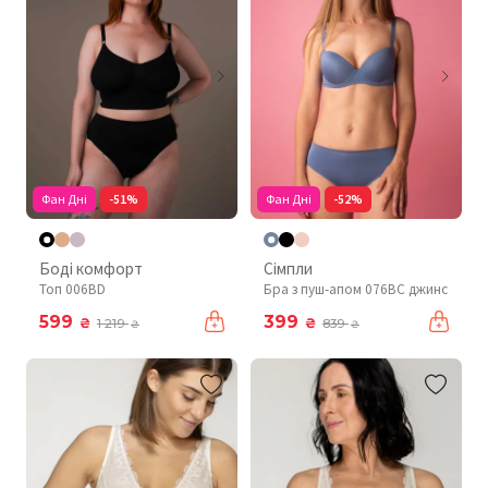
Фан Дні
-51%
Фан Дні
-52%
Боді комфорт
Сімпли
Топ 006BD
Бра з пуш-апом 076BC джинс
599
399
₴
₴
1 219
839
₴
₴