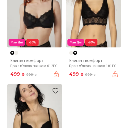
Фан Дні
-50%
Фан Дні
-50%
Елегант комфорт
Елегант комфорт
Бра з м'якою чашкою 012EC
Бра з м'якою чашкою 101EC
499
499
₴
₴
999
999
₴
₴