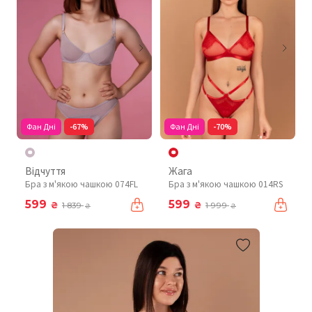
Фан Дні
-67%
Фан Дні
-70%
Відчуття
Жага
Бра з м'якою чашкою 074FL
Бра з м'якою чашкою 014RS
599
599
₴
₴
1 839
1 999
₴
₴