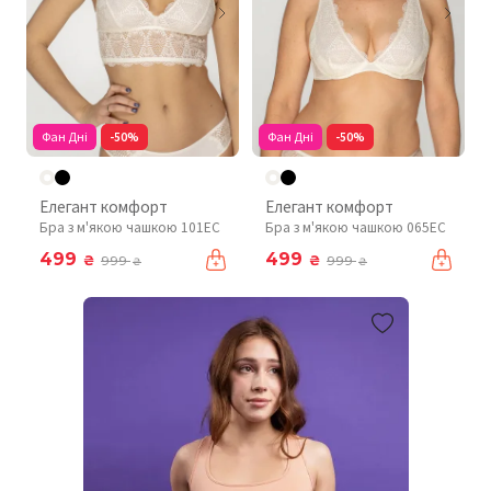
Фан Дні
-50%
Фан Дні
-50%
Елегант комфорт
Елегант комфорт
Бра з м'якою чашкою 101EC
Бра з м'якою чашкою 065EC
499
499
₴
₴
999
999
₴
₴