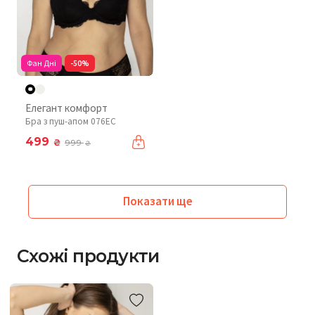
Фан Дні
-50%
Елегант комфорт
Бра з пуш-апом 076EC
499
₴
999
₴
Показати ще
Схожі продукти