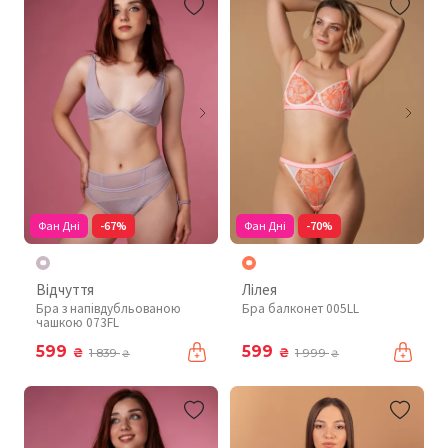
Фан Дні
-67%
Фан Дні
-70%
Відчуття
Лілея
Бра з напівдубльованою
Бра балконет 005LL
чашкою 073FL
599
599
₴
₴
1 839
1 999
₴
₴