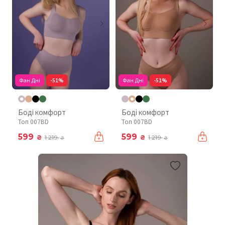
Фан Дні
-51%
Фан Дні
-51%
Боді комфорт
Боді комфорт
Топ 007BD
Топ 007BD
599
599
₴
₴
1 219
1 219
₴
₴