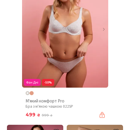
Фан Дні
-50%
М'який комфорт Pro
Бра з м'якою чашкою 022SP
499
₴
999
₴