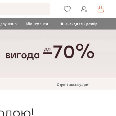
дарунки
Абонементи
Знайди свій розмір
Одяг і аксесуари
годою!