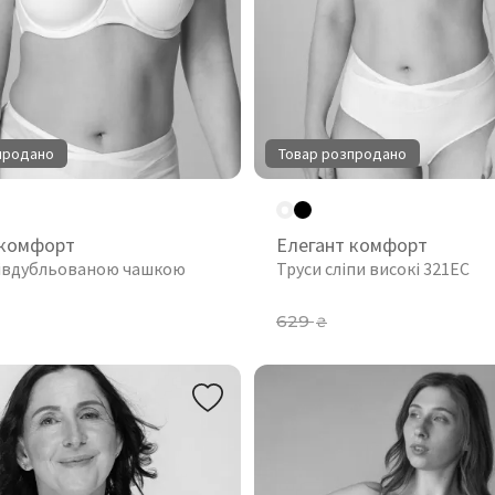
продано
Товар розпродано
 комфорт
Елегант комфорт
півдубльованою чашкою
Труси сліпи високі 321EC
629
₴