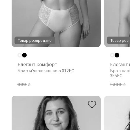
Товар розпродано
Товар роз
Елегант комфорт
Елегант
Бра з м'якою чашкою 012EC
Бра з на
355EC
999
1 399
₴
₴