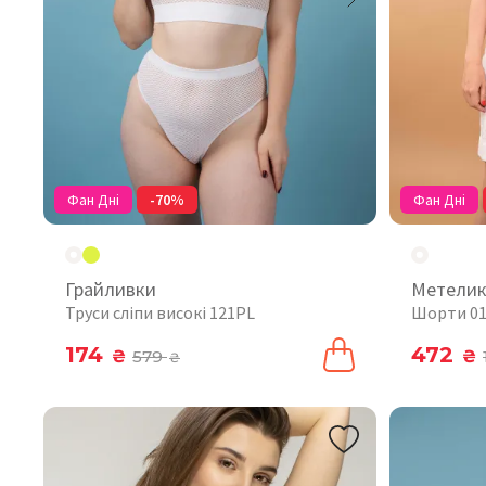
Фан Дні
-70%
Фан Дні
Грайливки
Метели
Труси сліпи високі 121PL
Шорти 0
174
472
₴
579
₴
₴