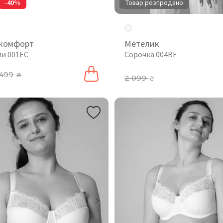
-40%
Товар розпродано
 комфорт
Метелик
пи 001EC
Сорочка 004BF
499
₴
2 099
₴