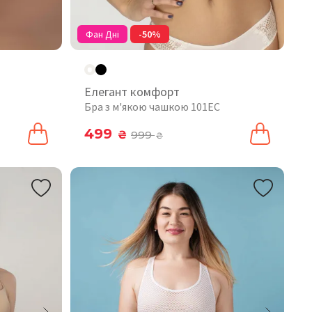
Фан Дні
-50%
Елегант комфорт
Бра з м'якою чашкою 101EC
499
₴
999
₴