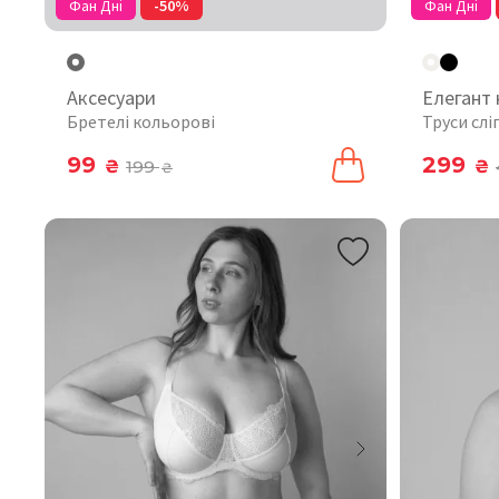
Фан Дні
-50%
Фан Дні
Аксесуари
Елегант
Бретелі кольорові
Труси слі
99
299
₴
199
₴
₴