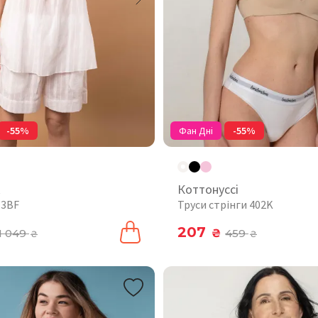
-55%
Фан Дні
-55%
к
Коттонуссі
13BF
Труси стрінги 402K
207
1 049
₴
459
₴
₴