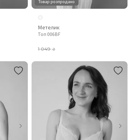
Товар розпродано
Метелик
Топ 006BF
1 049
₴