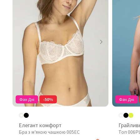
Фан Дні
-50%
Фан Дні
Елегант комфорт
Грайлив
Бра з м'якою чашкою 005EC
Топ 006P