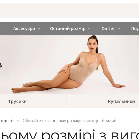
rabra ❤️ Київ та Україна
Аксесуари
Останній розмір
Outlet
По
Трусики
Купальники
игодою!
Обирай в останньому розмірі з вигодою! Білий
ьому розмірі з ви