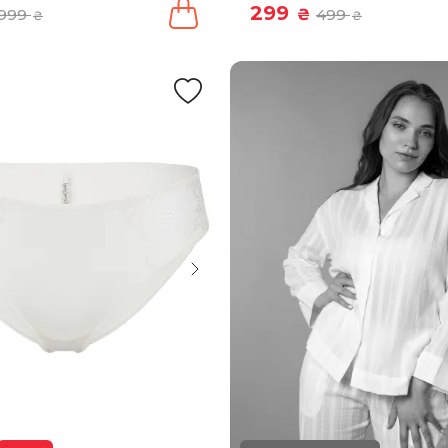
299
999
₴
499
₴
₴