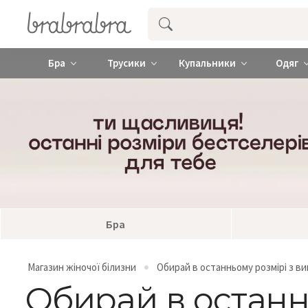
Купити нижню жіночу білизну ❤️ brab
Бра
Трусики
Купальники
Одяг
Бра
Магазин жіночої білизни
Обирай в останньому розмірі з в
Обирай в останн