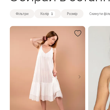
Фільтри
Колір
1
Розмір
Скинути філ