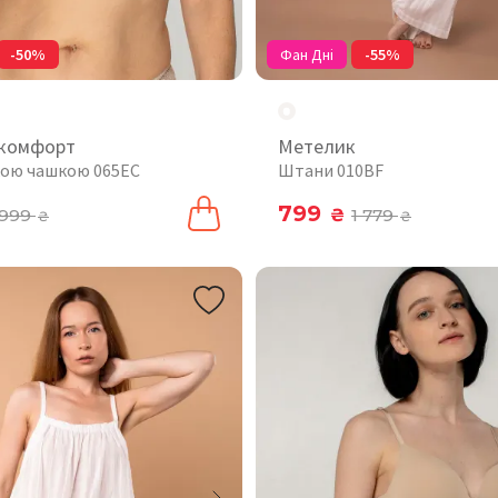
-50%
Фан Дні
-55%
 комфорт
Метелик
якою чашкою 065EC
Штани 010BF
799
999
₴
1 779
₴
₴