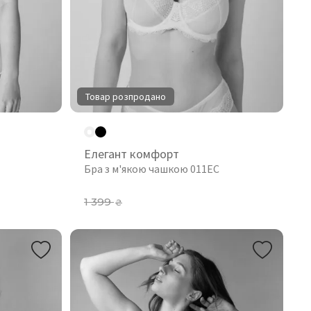
Товар розпродано
Елегант комфорт
Бра з м'якою чашкою 011EC
1 399
₴