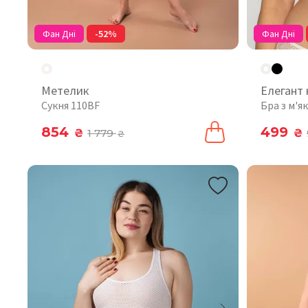
Фан Дні
-52%
Фан Дні
Метелик
Елегант
Сукня 110BF
Бра з м'
854
499
₴
1 779
₴
₴