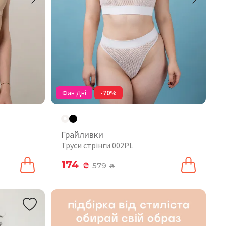
Фан Дні
-70%
Грайливки
Труси стрінги 002PL
174
₴
579
₴