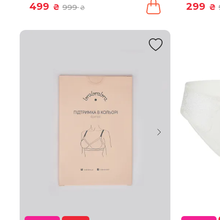
499
299
₴
999
₴
₴