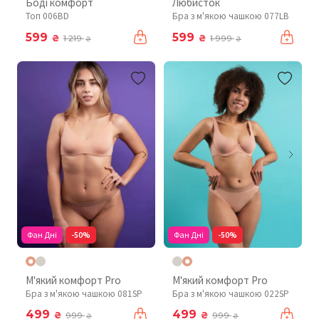
Боді комфорт
Любисток
Топ 006BD
Бра з м'якою чашкою 077LB
599
599
₴
₴
1 219
1 999
₴
₴
Фан Дні
-50%
Фан Дні
-50%
М'який комфорт Pro
М'який комфорт Pro
Бра з м'якою чашкою 081SP
Бра з м'якою чашкою 022SP
499
499
₴
₴
999
999
₴
₴