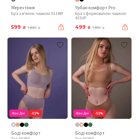
Мерехтіння
Урбан комфорт Pro
Бра з м'якою чашкою 011MR
Бра з формованою чашкою
415UP
599
499
₴
₴
1 839
1 819
₴
₴
Фан Дні
-51%
Фан Дні
-51%
Боді комфорт
Боді комфорт
Топ 007BD
Топ 007BD