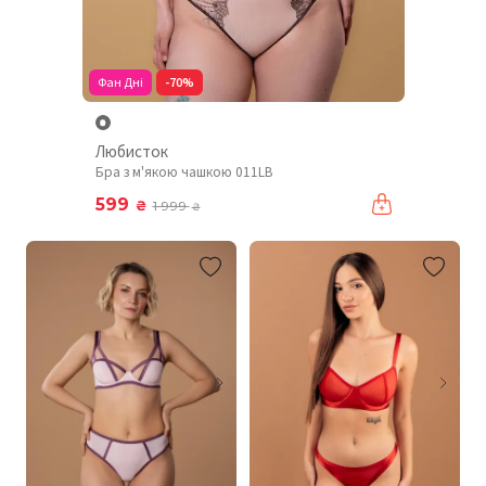
Фан Дні
-70%
Любисток
Бра з м'якою чашкою 011LB
599
₴
1 999
₴