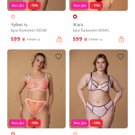
Фан Дні
-70%
Фан Дні
-70%
Чуйність
Жага
Бра балконет 005SN
Бра балконет 005RS
599
599
₴
₴
1 999
1 999
₴
₴
Фан Дні
-70%
Фан Дні
-70%