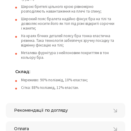
Широкі бретелі цільного крою рівномірно
розподіляють навантаження на плечі та спину;
Широкий пояс бралета надійно фіксує бра на тілі та
дозволяє носити його як топ під різні відкриті сорочки
і жакети;
На краях бічних деталей поясу бра тонка еластична
резинка. Така технологія забезпечує зручну посадку та
відмінну фіксацію на тілі;
Металева фурнітура з нейлоновим покриттям в тон
кольору бра.
Склад:
Мереживо: 90% поліамід, 10% еластан;
Сітка: 88% поліамід, 12% еластан.
Рекомендації по догляду
Оплата