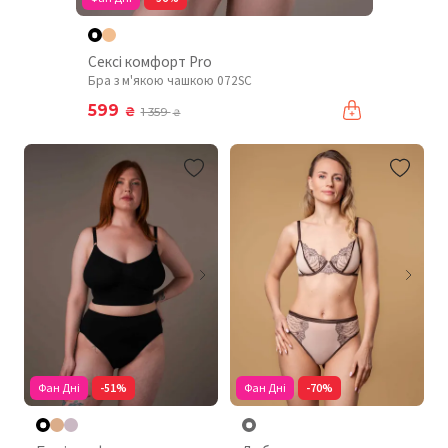
Сексі комфорт Pro
Бра з м'якою чашкою 072SC
599
₴
1 359
₴
Фан Дні
-51%
Фан Дні
-70%