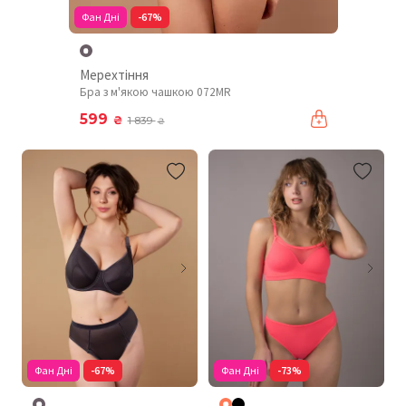
Фан Дні
-67%
Мерехтіння
Бра з м'якою чашкою 072MR
599
₴
1 839
₴
Фан Дні
-67%
Фан Дні
-73%