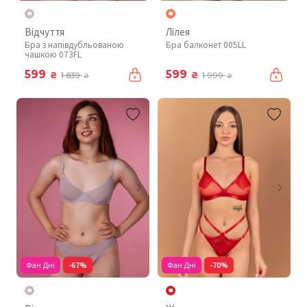
Відчуття
Лілея
Бра з напівдубльованою
Бра балконет 005LL
чашкою 073FL
599
599
₴
₴
1 839
1 999
₴
₴
Фан Дні
-67%
Фан Дні
-70%