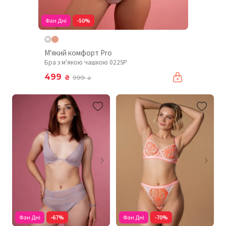
Фан Дні
-50%
М'який комфорт Pro
Бра з м'якою чашкою 022SP
499
₴
999
₴
Фан Дні
-67%
Фан Дні
-70%