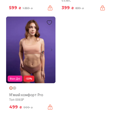
033BC
599
399
₴
₴
1 359
839
₴
₴
Фан Дні
-50%
М'який комфорт Pro
Топ 006SP
499
₴
999
₴