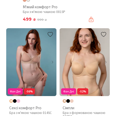
М'який комфорт Pro
Бра з м'якою чашкою 081SP
499
₴
999
₴
Фан Дні
-56%
Фан Дні
-52%
Сексі комфорт Pro
Сімпли
Бра з м'якою чашкою 014SC
Бра з формованою чашкою