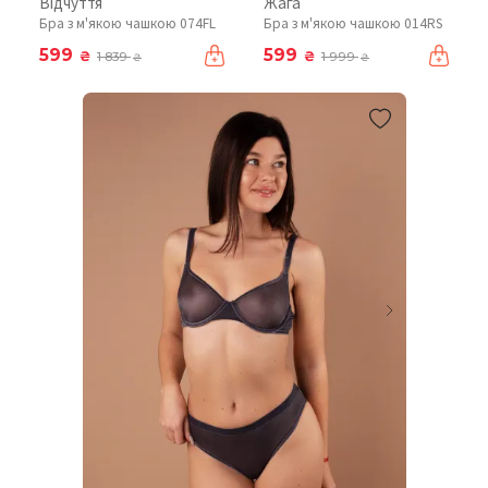
Відчуття
Жага
Бра з м'якою чашкою 074FL
Бра з м'якою чашкою 014RS
599
599
₴
₴
1 839
1 999
₴
₴