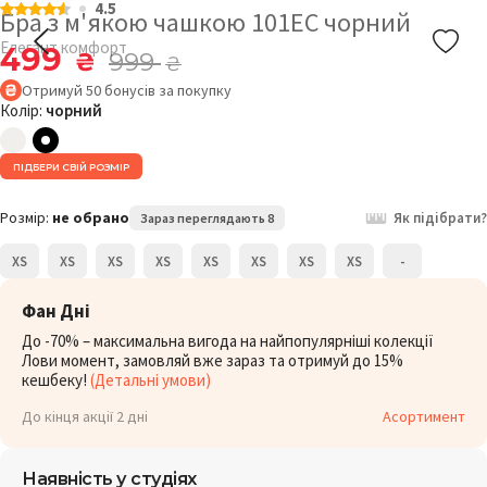
4.5
Бра з м'якою чашкою 101EC чорний
Елегант комфорт
499
₴
999
₴
Отримуй
50
бонусів
за покупку
Колір:
чорний
ПІДБЕРИ СВІЙ РОЗМІР
Розмір:
не обрано
Як підібрати?
Зараз переглядають 8
XS
XS
XS
XS
XS
XS
XS
XS
-
Фан Дні
До -70% – максимальна вигода на найпопулярніші колекції
Лови момент, замовляй вже зараз та отримуй до 15%
кешбеку!
(Детальні умови)
До кінця акції 2 дні
Асортимент
Наявність у студіях