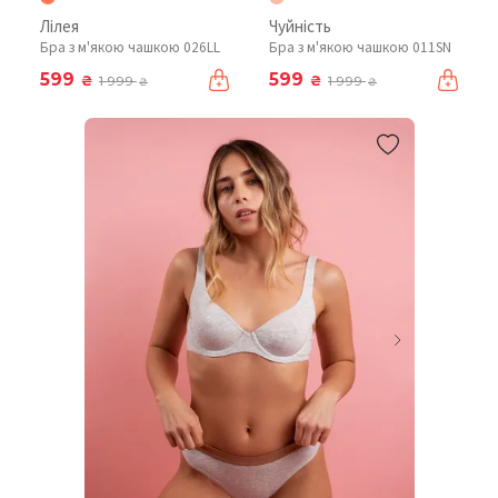
Лілея
Чуйність
Бра з м'якою чашкою 026LL
Бра з м'якою чашкою 011SN
599
599
₴
₴
1 999
1 999
₴
₴