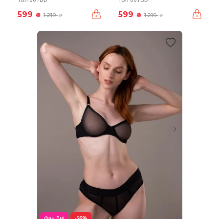
599
599
₴
₴
1 219
1 219
₴
₴
Фан Дні
-56%