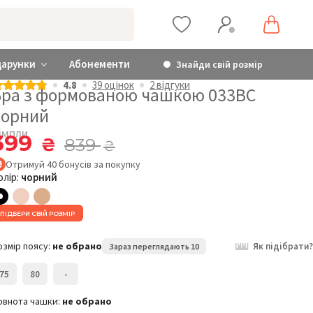
дарунки
Абонементи
Знайди свій розмір
4.8
39 оцiнок
2 відгуки
Бра з формованою чашкою 033BC
чорний
імпли
399
₴
839
₴
Отримуй
40
бонусів
за покупку
олір:
чорний
ПІДБЕРИ СВІЙ РОЗМІР
озмір поясу:
не обрано
Як підібрати?
Зараз переглядають 10
75
80
-
овнота чашки:
не обрано