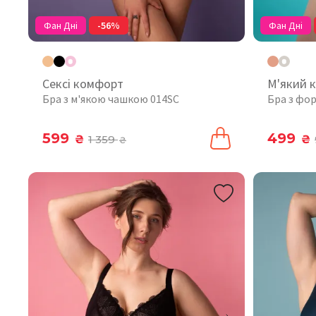
Фан Дні
-56%
Фан Дні
Сексі комфорт
М'який 
Бра з м'якою чашкою 014SC
Бра з фо
599
499
₴
1 359
₴
₴