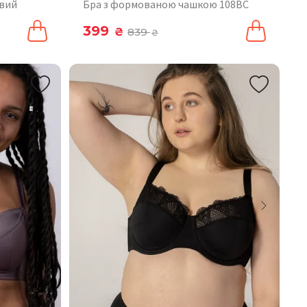
евий
Бра з формованою чашкою 108BC
399
₴
839
₴