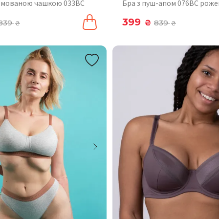
рмованою чашкою 033BC
Бра з пуш-апом 076BC рож
399
839
₴
839
₴
₴