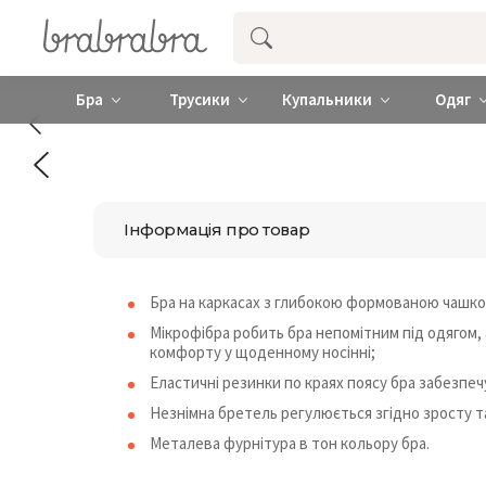
Купити нижню жіночу білизну ❤️ brab
Бра
Трусики
Купальники
Одяг
Інформація про товар
Бра на каркасах з глибокою формованою чашк
Мікрофібра робить бра непомітним під одягом,
комфорту у щоденному носінні;
Еластичні резинки по краях поясу бра забезпечу
Незнімна бретель регулюється згідно зросту т
Металева фурнітура в тон кольору бра.