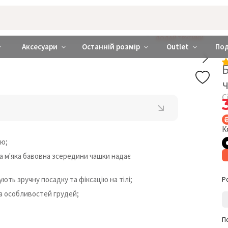
rabra ❤️ Київ та Україна
ДОДАЙ ТРУСИКИ
Аксесуари
Останній розмір
Outlet
По
С
К
ою;
 а м'яка бавовна зсередини чашки надає
ють зручну посадку та фіксацію на тілі;
Р
а особливостей грудей;
П