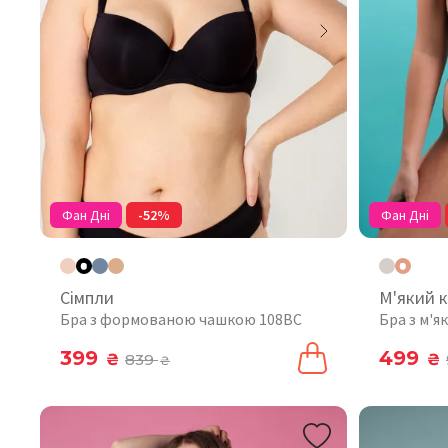
Фан Дні
-52%
Фан Дні
Сімпли
М'який 
Бра з формованою чашкою 108BC
Бра з м'
399
499
₴
839
₴
₴