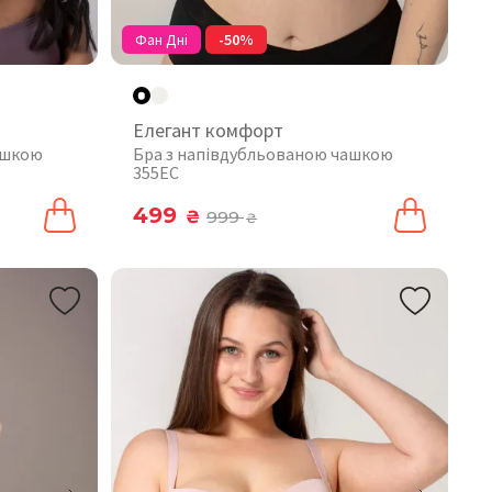
Фан Дні
-50%
Елегант комфорт
ашкою
Бра з напівдубльованою чашкою
355EC
499
₴
999
₴