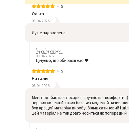
5
Ольга
08.04.2026
Дуже задоволена!
08.04.2026
Цінуємо, що обираєш нас!❤️
5
Наталія
08.04.2026
Мені подобається посадка, зручність – комфортно) 
перших колекцій таких базових моделей називалися
був кращий матеріал виробу, більш сатиновий і щіл
цей матеріал не так довго носиться як попередній