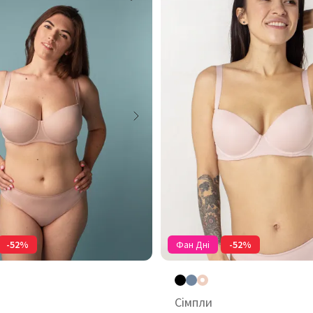
-52%
Фан Дні
-52%
Сімпли