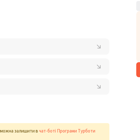
х можна залишити в
чат-боті Програми Турботи