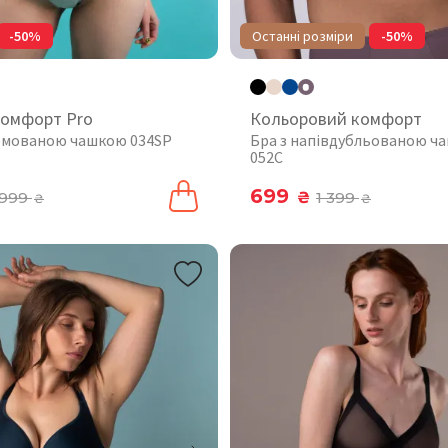
-50%
Останні розміри
-50%
комфорт Pro
Кольоровий комфорт
рмованою чашкою 034SP
Бра з напівдубльованою ч
052C
699
999
₴
1 399
₴
₴