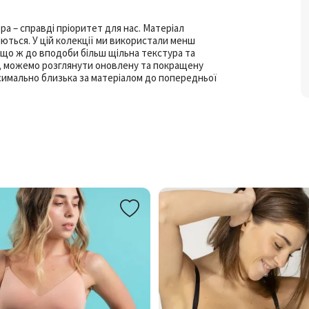
а – справді пріоритет для нас. Матеріал
ються. У цій колекції ми використали менш
Якщо ж до вподоби більш щільна текстура та
е, можемо розглянути оновлену та покращену
симально близька за матеріалом до попередньої