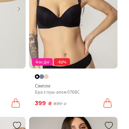
Фан Дні
-52%
Сімпли
Бра з пуш-апом 076BC
399
₴
839
₴