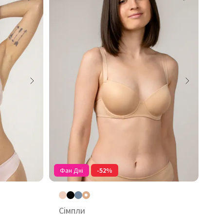
Фан Дні
-52%
Сімпли