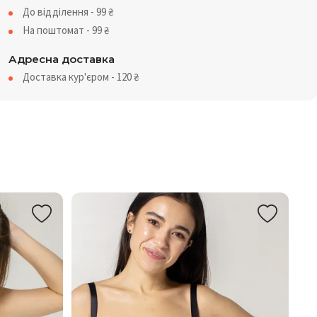
До відділення - 99
₴
На поштомат - 99
₴
Адресна доставка
Доставка кур'єром - 120
₴