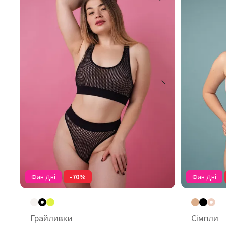
Фан Дні
-70%
Фан Дні
Грайливки
Сімпли