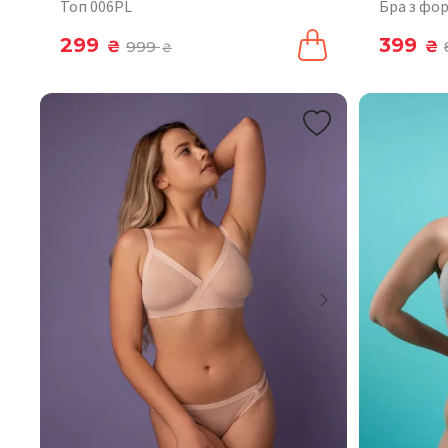
Топ 006PL
Бра з фо
299
399
₴
999
₴
₴