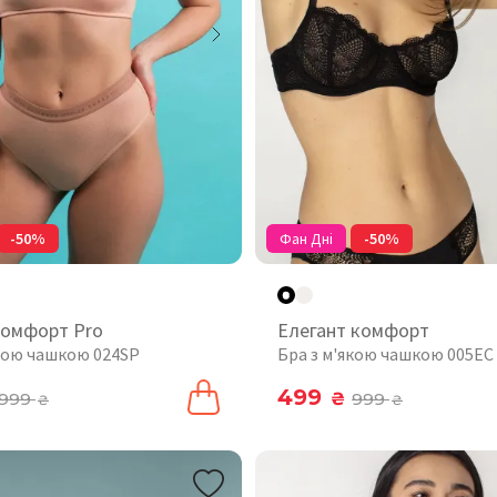
-50%
Фан Дні
-50%
комфорт Pro
Елегант комфорт
якою чашкою 024SP
Бра з м'якою чашкою 005EC
499
999
₴
999
₴
₴