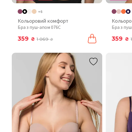
+6
Кольоровий комфорт
Кольоро
Бра з пуш-апом 076C
Бра з пу
359
359
₴
1 069
₴
₴