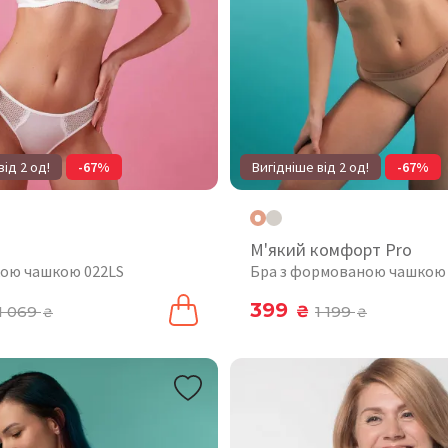
від 2 од!
-67%
Вигідніше від 2 од!
-67%
М'який комфорт Pro
якою чашкою 022LS
Бра з формованою чашкою
399
1 069
₴
1 199
₴
₴