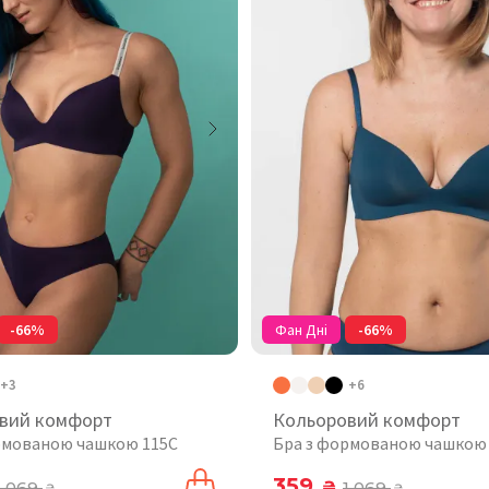
-66%
Фан Дні
-66%
+3
+6
вий комфорт
Кольоровий комфорт
рмованою чашкою 115C
Бра з формованою чашкою
359
1 069
₴
1 069
₴
₴