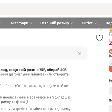
rabra ❤️ Київ та Україна
ДОДАЙ ТРУСИКИ
Аксесуари
Останній розмір
Outlet
По
Е
К
клад, якщо твій розмір 75F, обирай 80E.
рійним діагональним членуванням створить
Р
броблені м'якою тасьмою, завдяки якій не
м нееластичним мереживом на підкладці із
П
римку та фіксацію;
 спину та хребет та забезпечать підтримку