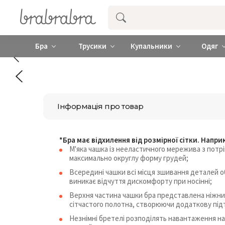
Купити нижню жіночу білизну ❤️ brab
Бра
Трусики
Купальники
Одяг
Інформація про товар
*Бра має відхилення від розмірної сітки. Напри
М'яка чашка із нееластичного мережива з пот
максимально округлу форму грудей;
Всередині чашки всі місця зшивання деталей о
виникає відчуття дискомфорту при носінні;
Верхня частина чашки бра представлена ніжни
сітчастого полотна, створюючи додаткову підт
Незнімні бретелі розподілять навантаження на