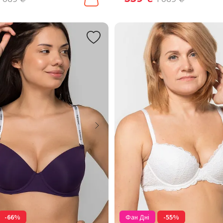
-66%
Фан Дні
-55%