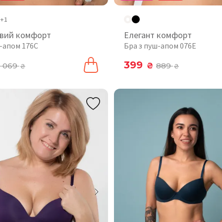
+1
вий комфорт
Елегант комфорт
ш-апом 176C
Бра з пуш-апом 076Е
399
1 069
₴
889
₴
₴