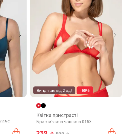
Вигідніше від 2 од!
-60%
Квітка пристрасті
 015C
Бра з м'якою чашкою 016X
239
₴
599
₴