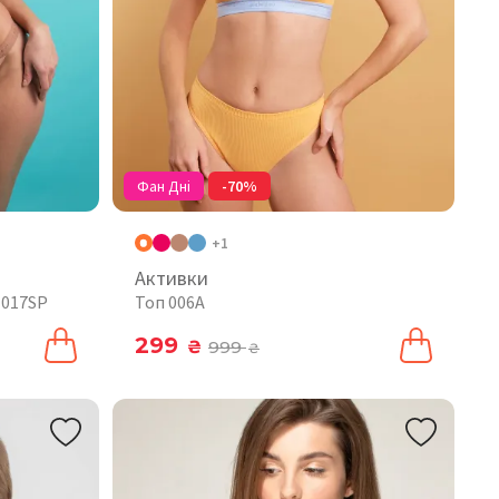
Фан Дні
-70%
+1
Активки
 017SP
Топ 006A
299
₴
999
₴