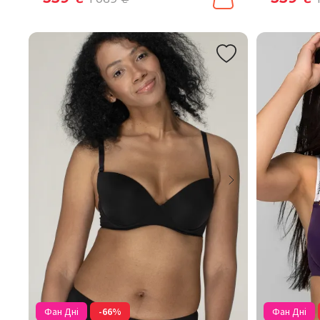
Фан Дні
-66%
Фан Дні