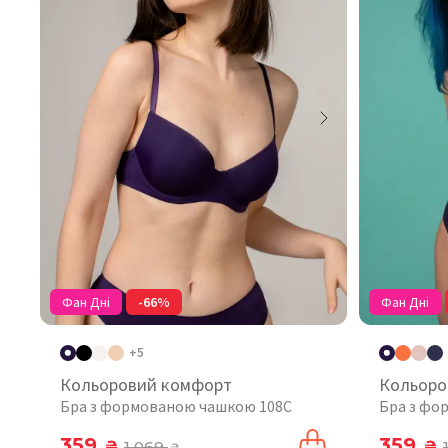
Фан Дні
-66%
Фан Дні
+5
Кольоровий комфорт
Кольоро
Бра з формованою чашкою 108C
Бра з фо
359
359
₴
1 069
₴
₴