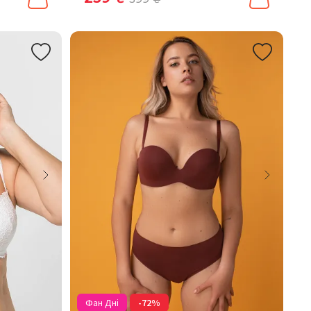
Фан Дні
-72%