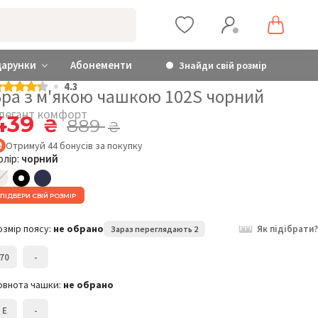
дарунки
Абонементи
Знайди свій розмір
4.3
Бра з м'якою чашкою 102S чорний
легант комфорт
439
₴
889
₴
Отримуй
44
бонусів
за покупку
олір:
чорний
ПІДБЕРИ СВІЙ РОЗМІР
озмір поясу:
не обрано
Як підібрати?
Зараз переглядають 2
70
-
овнота чашки:
не обрано
E
-