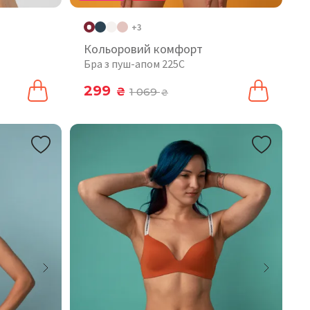
+3
Кольоровий комфорт
Бра з пуш-апом 225C
299
₴
1 069
₴