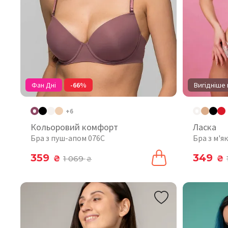
Фан Дні
-66%
Вигідніше 
+6
Кольоровий комфорт
Ласка
Бра з пуш-апом 076C
Бра з м'
359
349
₴
1 069
₴
₴