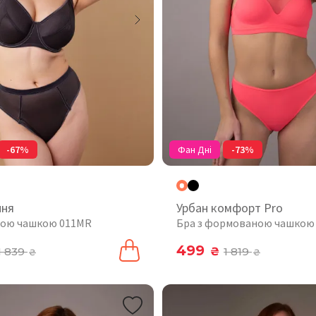
-67%
Фан Дні
-73%
ння
Урбан комфорт Pro
якою чашкою 011MR
Бра з формованою чашкою
499
1 839
₴
1 819
₴
₴