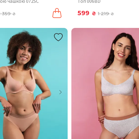
якою чашкою 072SC
Топ 006BD
599
1 359
₴
1 219
₴
₴