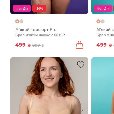
Фан Дні
-50%
Фан Дні
М'який комфорт Pro
М'який 
Бра з м'якою чашкою 081SP
Бра з м'
499
499
₴
999
₴
₴