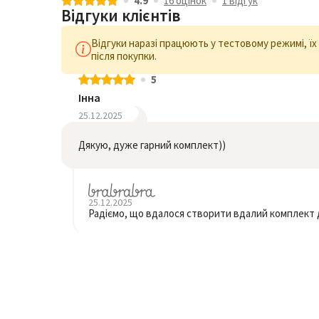
4.9
16 оцiнок
1 відгук
Відгуки клієнтів
Відгуки наразі працюють у тестовому режимі, ї
після покупки.
5
Інна
25.12.2025
Дякую, дуже гарний комплект))
25.12.2025
Радіємо, що вдалося створити вдалий комплект д