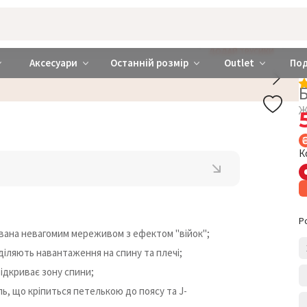
rabra ❤️ Київ та Україна
ДОДАЙ ТРУСИКИ
Аксесуари
Останній розмір
Outlet
По
Ж
К
Р
рована невагомим мереживом з ефектом "війок";
діляють навантаження на спину та плечі;
відкриває зону спини;
ь, що кріпиться петелькою до поясу та J-