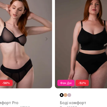
-56%
Фан Дні
-51%
мфорт Pro
Боді комфорт