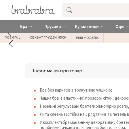
Купити нижню жіночу білизну ❤️ brab
Бра
Трусики
Купальники
Одяг
РОЗМІР: L
ОБХВАТ ГРУДЕЙ: 95СМ
ІНШІ МОДЕЛІ
Інформація про товар
Бра без каркасів з трикутною чашкою;
Чашка бра із еластичної прозорої сітки, деко
Незнімні регульовані бретелі рівномірно розпо
Лита клеєна застібка на 1 ряд гачків та петель 
У комплекті бра має знімну декоративну бретел
подібними гачками до кілець на бретелях бра;