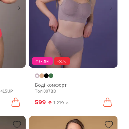
Фан Дні
-51%
Боді комфорт
 415UP
Топ 007BD
599
₴
1 219
₴