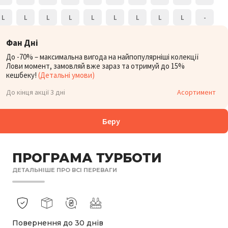
L
L
L
L
L
L
L
L
L
-
Фан Дні
До -70% – максимальна вигода на найпопулярніші колекції
Лови момент, замовляй вже зараз та отримуй до 15%
кешбеку!
(Детальні умови)
До кінця акції 3 дні
Асортимент
Беру
ПРОГРАМА ТУРБОТИ
ДЕТАЛЬНІШЕ ПРО ВСІ ПЕРЕВАГИ
Повернення до 30 днів