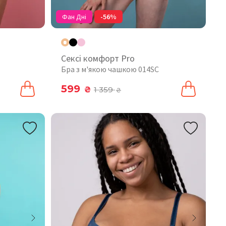
Фан Дні
-56%
Сексі комфорт Pro
Бра з м'якою чашкою 014SC
599
₴
1 359
₴