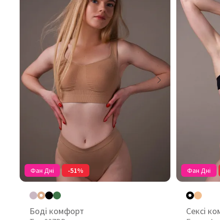
Фан Дні
-51%
Фан Дні
Боді комфорт
Сексі ко