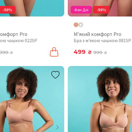
-50%
Фан Дні
-50%
комфорт Pro
М'який комфорт Pro
якою чашкою 022SP
Бра з м'якою чашкою 081SP
499
999
₴
999
₴
₴