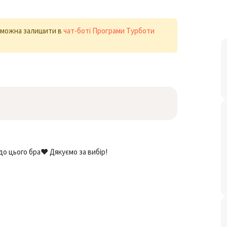
х можна залишити в
чат-боті Програми Турботи
о цього бра❤️ Дякуємо за вибір!