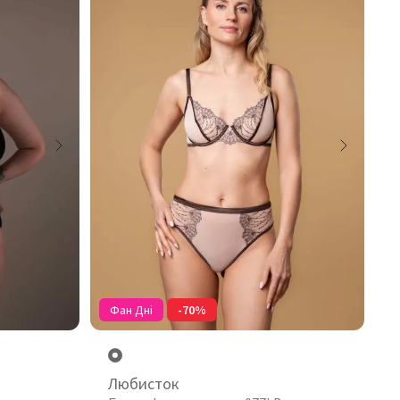
Фан Дні
-70%
Любисток