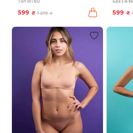
Топ 007BD
Бра з м'
599
599
₴
1 219
₴
₴