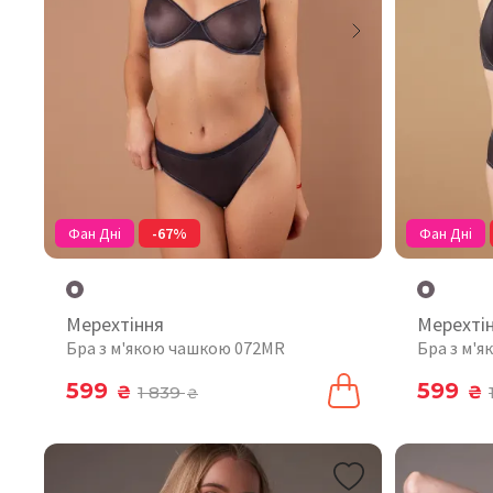
Фан Дні
-67%
Фан Дні
Мерехтіння
Мерехті
Бра з м'якою чашкою 072MR
Бра з м'
599
599
₴
1 839
₴
₴