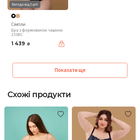
Вигода від 2 шт!
Сімпли
Бра з формованою чашкою
233BC
1 439
₴
Показати ще
Схожі продукти