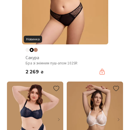
Новинка
Сакура
Бра зі знімним пуш-апом 102SR
2 269
₴