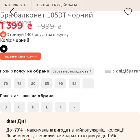
РОЗМІР: 70F
ОБХВАТ ГРУДЕЙ: 94СМ
Бра балконет 105DT чорний
Самодостатня
1 399
₴
1 999
₴
Отримуй
140
бонусів
за покупку
Колір:
чорний
ПІДБЕРИ СВІЙ РОЗМІР
Розмір поясу:
не обрано
Як підібрати?
Зараз переглядають 7
70
75
80
85
90
95
-
Повнота чашки:
не обрано
B
C
D
E
F
-
Фан Дні
До -70% – максимальна вигода на найпопулярніші колекції
Лови момент, замовляй вже зараз та отримуй до 15%