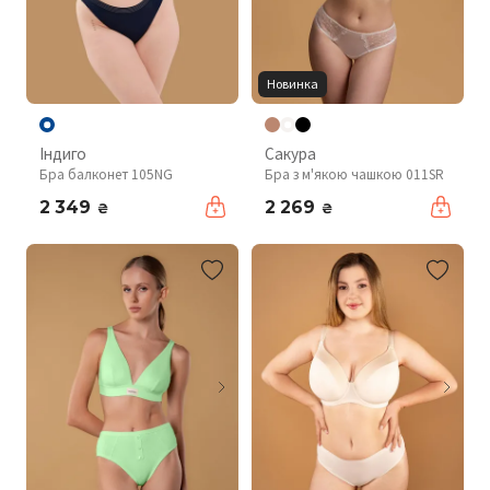
Новинка
Індиго
Сакура
Бра балконет 105NG
Бра з м'якою чашкою 011SR
2 349
2 269
₴
₴