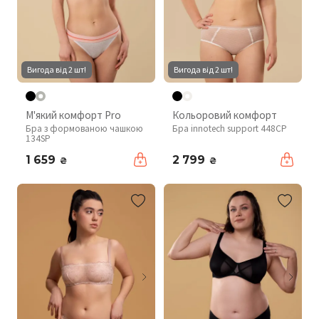
Вигода від 2 шт!
Вигода від 2 шт!
М'який комфорт Pro
Кольоровий комфорт
Бра з формованою чашкою
Бра innotech support 448CP
134SP
1 659
2 799
₴
₴