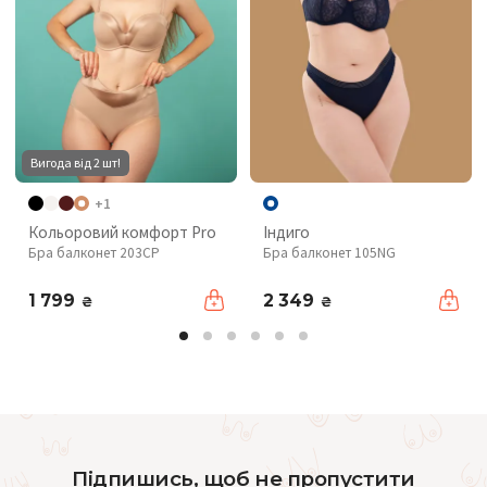
Вигода від 2 шт!
+1
Кольоровий комфорт Pro
Індиго
Бра балконет 203CP
Бра балконет 105NG
1 799
2 349
₴
₴
Підпишись, щоб не пропустити