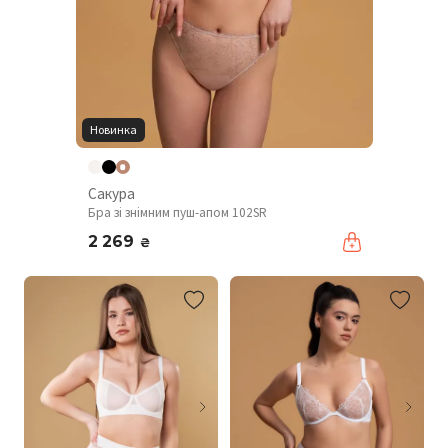
Новинка
Сакура
Бра зі знімним пуш-апом 102SR
2 269
₴