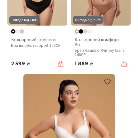
Вигода від 2 шт!
Вигода від 2 шт!
Кольоровий комфорт
Кольоровий комфорт
Pro
Бра innotech support 103CP
Бра з чашкою Memory foam
248CP
2 599
1 889
₴
₴