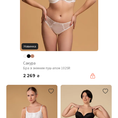
Новинка
Сакура
Бра зі знімним пуш-апом 102SR
2 269
₴