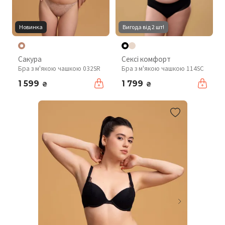
Новинка
Вигода від 2 шт!
Сакура
Сексі комфорт
Бра з м'якою чашкою 032SR
Бра з м'якою чашкою 114SC
1 599
1 799
₴
₴