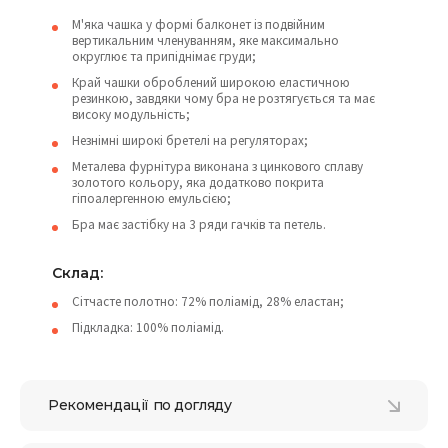
М'яка чашка у формі балконет із подвійним
вертикальним членуванням, яке максимально
округлює та припіднімає груди;
Край чашки оброблений широкою еластичною
резинкою, завдяки чому бра не розтягується та має
високу модульність;
Незнімні широкі бретелі на регуляторах;
Металева фурнітура виконана з цинкового сплаву
золотого кольору, яка додатково покрита
гіпоалергенною емульсією;
Бра має застібку на 3 ряди гачків та петель.
Склад:
Сітчасте полотно: 72% поліамід, 28% еластан;
Підкладка: 100% поліамід.
Рекомендації по догляду