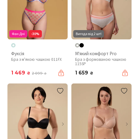
Фан Дні
-30%
Вигода від 2 шт!
Фуксія
М'який комфорт Pro
Бра з м'якою чашкою 011FX
Бра з формованою чашкою
115SP
1 469
1 659
₴
₴
2 099
₴