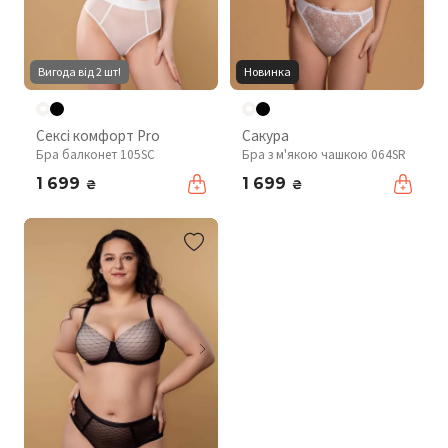
Вигода від 2 шт!
Новинка
Сексі комфорт Pro
Сакура
Бра балконет 105SC
Бра з м'якою чашкою 064SR
1 699
1 699
₴
₴