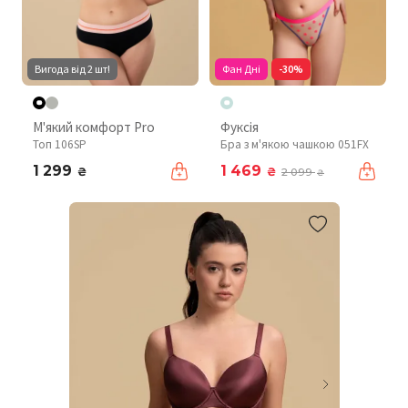
Вигода від 2 шт!
Фан Дні
-30%
М'який комфорт Pro
Фуксія
Топ 106SP
Бра з м'якою чашкою 051FX
1 299
1 469
₴
₴
2 099
₴