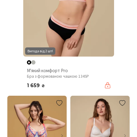
Вигода від 2 шт!
М'який комфорт Pro
Бра з формованою чашкою 134SP
1 659
₴