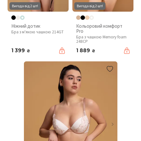
Вигода від 2 шт!
Вигода від 2 шт!
Ніжний дотик
Кольоровий комфорт
Pro
Бра з м'якою чашкою 214GT
Бра з чашкою Memory foam
248CP
1 399
1 889
₴
₴