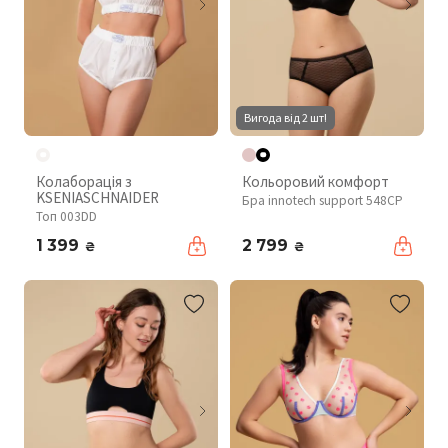
Вигода від 2 шт!
Колаборація з
Кольоровий комфорт
KSENIASCHNAIDER
Бра innotech support 548CP
Топ 003DD
1 399
2 799
₴
₴