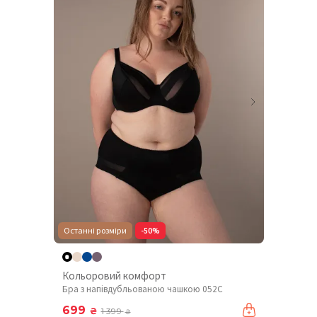
Останні розміри
-50%
Кольоровий комфорт
Бра з напівдубльованою чашкою 052C
699
₴
1 399
₴