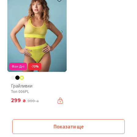
Фан Дні
-70%
Грайливки
Топ 006PL
299
₴
999
₴
Показати ще