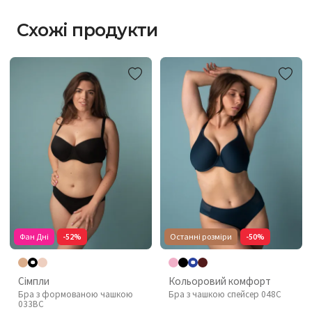
Схожі продукти
Фан Дні
-52%
Останні розміри
-50%
Сімпли
Кольоровий комфорт
Бра з формованою чашкою
Бра з чашкою спейсер 048C
033BC