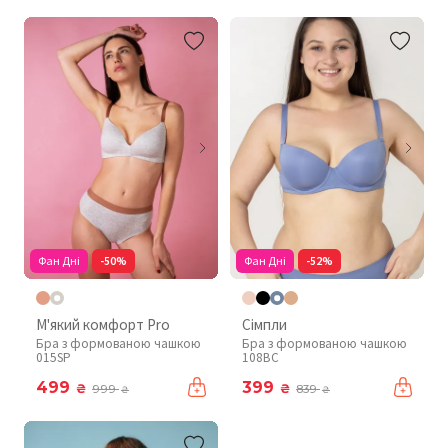
Фан Дні
-50%
Фан Дні
-52%
М'який комфорт Pro
Сімпли
Бра з формованою чашкою
Бра з формованою чашкою
015SP
108BC
499
399
₴
₴
999
839
₴
₴