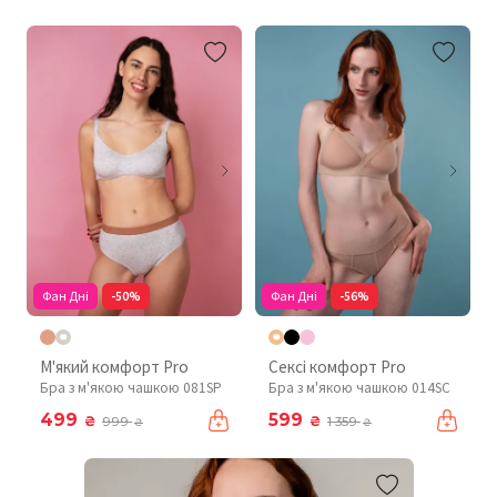
Фан Дні
-50%
Фан Дні
-56%
М'який комфорт Pro
Сексі комфорт Pro
Бра з м'якою чашкою 081SP
Бра з м'якою чашкою 014SC
499
599
₴
₴
999
1 359
₴
₴