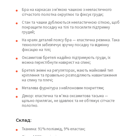
Бра на каркасах з м'якою чашкою з нееластичного
сітчастого полотна округлює та фіксує груди;
Стан та чашки дублюються нееластичною сіткою, щоб
покращити посадку на тілі та посилити підтримку
грудей;
На краях деталей поясу бра — еластична резинка. Така
технологія забезпечує зручну посадку та відмінну
фіксацію на тілі;
Оксамитові бретелі надійно підтримують груди, їх
можна перестібнути навхрест на спині;
Бретелі знімні на регуляторах, мають майковий тип
кріплення та правильно розподіляють навантаження
на спину та плечі;
Металева фурнітура з нейлоновим покриттям;
Декор: еластична та м’яка оксамитова тасьма —
щільно прилягає, не здавлює та не обтяжує сітчасте
полотно.
Склад:
Тканина: 91% поліамід, 9% еластан;