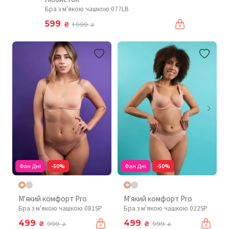
Бра з м'якою чашкою 077LB
599
₴
1 999
₴
Фан Дні
-50%
Фан Дні
-50%
М'який комфорт Pro
М'який комфорт Pro
Бра з м'якою чашкою 081SP
Бра з м'якою чашкою 022SP
499
499
₴
₴
999
999
₴
₴