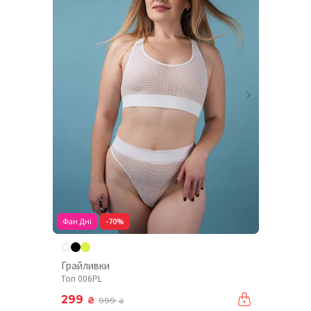
Фан Дні
-70%
Грайливки
Топ 006PL
299
₴
999
₴