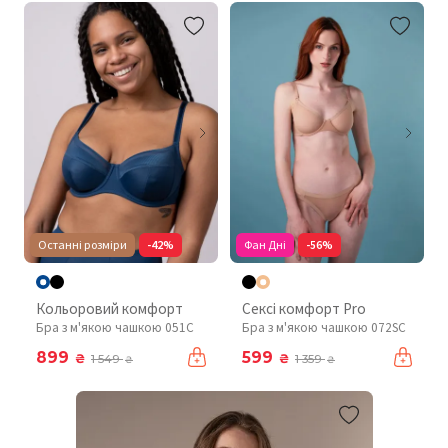
Останні розміри
-42%
Фан Дні
-56%
Кольоровий комфорт
Сексі комфорт Pro
Бра з м'якою чашкою 051C
Бра з м'якою чашкою 072SC
899
599
₴
₴
1 549
1 359
₴
₴