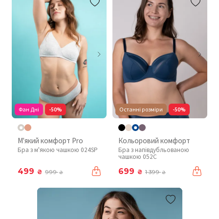
Фан Дні
-50%
Останні розміри
-50%
М'який комфорт Pro
Кольоровий комфорт
Бра з м'якою чашкою 024SP
Бра з напівдубльованою
чашкою 052C
499
699
₴
₴
999
1 399
₴
₴