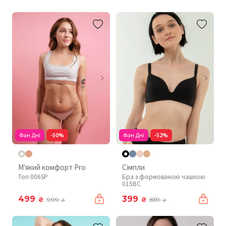
Фан Дні
-50%
Фан Дні
-52%
М'який комфорт Pro
Сімпли
Топ 006SP
Бра з формованою чашкою
015BC
499
399
₴
₴
999
839
₴
₴