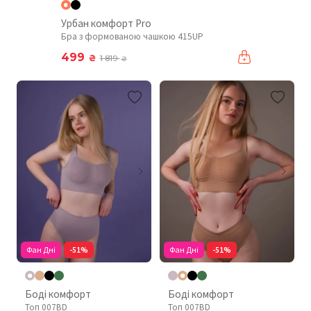
Урбан комфорт Pro
Бра з формованою чашкою 415UP
499
₴
1 819
₴
Фан Дні
-51%
Фан Дні
-51%
Боді комфорт
Боді комфорт
Топ 007BD
Топ 007BD