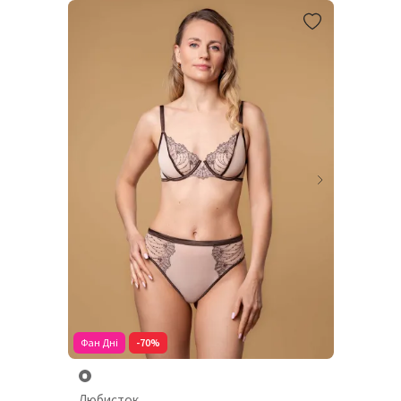
Фан Дні
-70%
Любисток