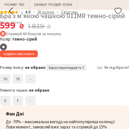
РОЗМІР: 75G
ОБХВАТ ГРУДЕЙ: 103СМ
4.5
26 оцiнок
2 відгуки
Бра з м'якою чашкою 011MR темно-сірий
Мерехтіння
599
₴
1 839
₴
Отримуй
60
бонусів
за покупку
Колір:
темно-сірий
ПІДБЕРИ СВІЙ РОЗМІР
Розмір поясу:
не обрано
Як підібрати?
Зараз переглядають 7
70
75
-
Повнота чашки:
не обрано
E
F
-
Фан Дні
До -70% – максимальна вигода на найпопулярніші колекції
Лови момент, замовляй вже зараз та отримуй до 15%