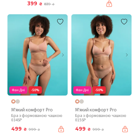
399
₴
839
₴
Фан Дні
-50%
Фан Дні
-50%
М'який комфорт Pro
М'який комфорт Pro
Бра з формованою чашкою
Бра з формованою чашкою
034SP
015SP
499
499
₴
₴
999
999
₴
₴