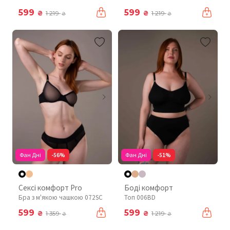
599
599
₴
₴
1 219
1 219
₴
₴
Фан Дні
-56%
Фан Дні
-51%
Сексі комфорт Pro
Боді комфорт
Бра з м'якою чашкою 072SC
Топ 006BD
599
599
₴
₴
1 359
1 219
₴
₴