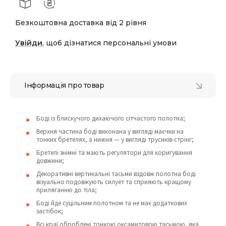
Безкоштовна доставка від 2 рівня
Увійди
, щоб дізнатися персональні умови
Інформація про товар
Боді із блискучого дихаючого сітчастого полотна;
Верхня частина боді виконана у вигляді маєчки на
тонких бретелях, а нижня — у вигляді трусиків-стрінг;
Бретелі знімні та мають регулятори для коригування
довжини;
Декоративні вертикальні тасьми вздовж полотна боді
візуально подовжують силует та сприяють кращому
приляганню до тіла;
Боді йде суцільним полотном та не має додаткових
застібок;
Всі краї оброблені тонкою оксамитовою тасьмою, яка