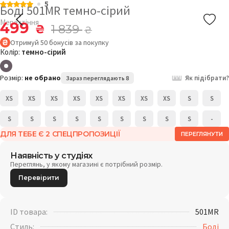
5
Боді 501MR темно-сірий
Мерехтіння
499
₴
1 839
₴
Отримуй
50
бонусів
за покупку
Колір:
темно-сірий
Розмір:
не обрано
Як підібрати?
Зараз переглядають 8
XS
XS
XS
XS
XS
XS
XS
XS
S
S
S
S
S
S
S
S
S
S
S
-
ДЛЯ ТЕБЕ Є 2 СПЕЦПРОПОЗИЦІЇ
ПЕРЕГЛЯНУТИ
Наявність у студіях
Переглянь, у якому магазині є потрібний розмір.
Перевірити
ID товара:
501MR
Стиль:
Боді