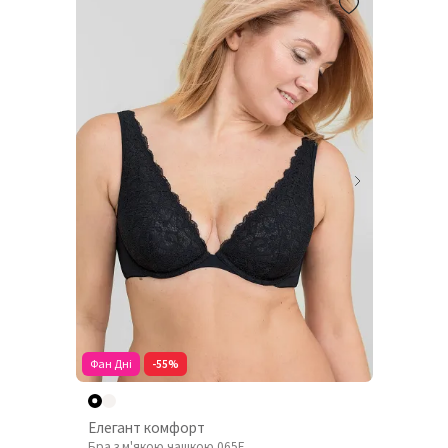
Фан Дні
-55%
Елегант комфорт
Бра з м'якою чашкою 065E