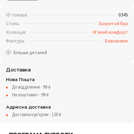
ID товара:
034S
Стиль:
Закритий бра
Колекція:
М'який комфорт
Фактура:
Бавовняне
Доставка
Нова Пошта
До відділення - 99
₴
На поштомат - 99
₴
Адресна доставка
Доставка кур'єром - 120
₴