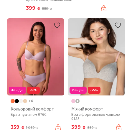
399
₴
889
₴
Фан Дні
-66%
Фан Дні
-55%
+6
Кольоровий комфорт
М'який комфорт
Бра з пуш-апом 076C
Бра з формованою чашкою
015S
359
399
₴
₴
1 069
889
₴
₴