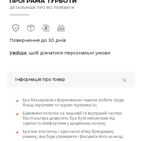
ПРОГРАМА ТУРБОТИ
ДЕТАЛЬНІШЕ ПРО ВСІ ПЕРЕВАГИ
Повернення до 30 днів
Увійди
, щоб дізнатися персональні умови
Інформація про товар
Бра без каркасів з формованою чашкою робить груди
більш округлими та чудово підтримує їх;
Бавовняне полотно на лицьовій та внутрішній частині
бюстгальтера дозволить бра бути непомітним під
одягом та комфортним у щоденному носінні;
Бра має еластичну і одночасно м'яку брендовану
резинку, яка буде утримувати і фіксувати його на місці;