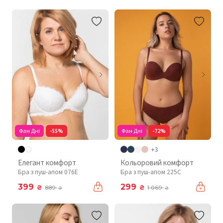
Фан Дні
-55%
Фан Дні
-72%
+3
Елегант комфорт
Кольоровий комфорт
Бра з пуш-апом 076Е
Бра з пуш-апом 225C
399
299
₴
₴
889
1 069
₴
₴