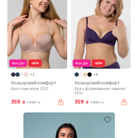
Фан Дні
-66%
Фан Дні
-66%
+3
+6
Кольоровий комфорт
Кольоровий комфорт
Бра з пуш-апом 225C
Бра з формованою чашкою
015C
359
359
₴
₴
1 069
1 069
₴
₴