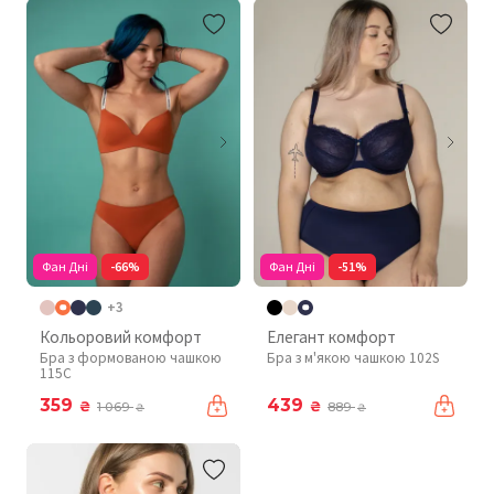
Фан Дні
-66%
Фан Дні
-51%
+3
Кольоровий комфорт
Елегант комфорт
Бра з формованою чашкою
Бра з м'якою чашкою 102S
115C
359
439
₴
₴
1 069
889
₴
₴