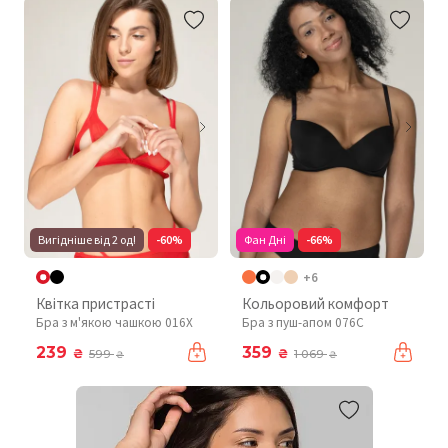
Вигідніше від 2 од!
-60%
Фан Дні
-66%
+6
Квітка пристрасті
Кольоровий комфорт
Бра з м'якою чашкою 016X
Бра з пуш-апом 076C
239
359
₴
₴
599
1 069
₴
₴