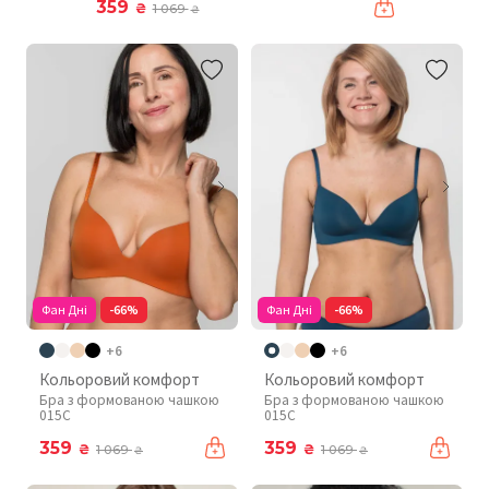
359
₴
1 069
₴
Фан Дні
-66%
Фан Дні
-66%
+6
+6
Кольоровий комфорт
Кольоровий комфорт
Бра з формованою чашкою
Бра з формованою чашкою
015C
015C
359
359
₴
₴
1 069
1 069
₴
₴