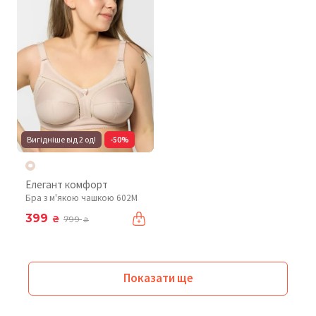
Вигідніше від 2 од!
-50%
Елегант комфорт
Бра з м'якою чашкою 602М
399
₴
799
₴
Показати ще