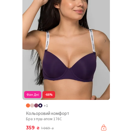
Фан Дні
-66%
+1
Кольоровий комфорт
Бра з пуш-апом 176C
359
₴
1 069
₴