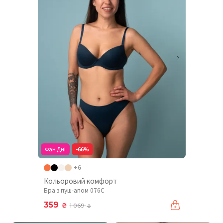
Фан Дні
-66%
+6
Кольоровий комфорт
Бра з пуш-апом 076C
359
₴
1 069
₴