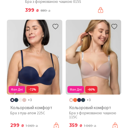
Бра з формованою чашкою 015S
399
₴
889
₴
Фан Дні
-72%
Фан Дні
-66%
+3
+3
Кольоровий комфорт
Кольоровий комфорт
Бра з пуш-апом 225C
Бра з формованою чашкою
115C
299
359
₴
₴
1 069
1 069
₴
₴