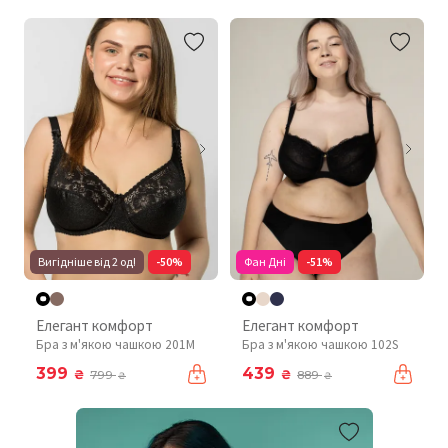
Вигідніше від 2 од!
-50%
Фан Дні
-51%
Елегант комфорт
Елегант комфорт
Бра з м'якою чашкою 201М
Бра з м'якою чашкою 102S
399
439
₴
₴
799
889
₴
₴