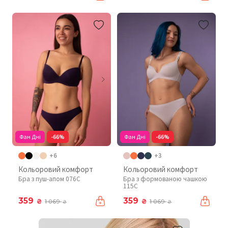
Фан Дні
-66%
Фан Дні
-66%
+6
+3
Кольоровий комфорт
Кольоровий комфорт
Бра з пуш-апом 076C
Бра з формованою чашкою
115C
359
359
₴
₴
1 069
1 069
₴
₴