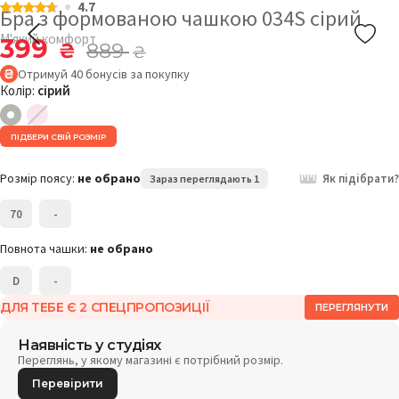
4.7
Бра з формованою чашкою 034S сірий
М'який комфорт
399
₴
889
₴
Отримуй
40
бонусів
за покупку
Колір:
сірий
ПІДБЕРИ СВІЙ РОЗМІР
Розмір поясу:
не обрано
Як підібрати?
Зараз переглядають 1
70
-
Повнота чашки:
не обрано
D
-
ДЛЯ ТЕБЕ Є 2 СПЕЦПРОПОЗИЦІЇ
ПЕРЕГЛЯНУТИ
Наявність у студіях
Переглянь, у якому магазині є потрібний розмір.
Перевірити