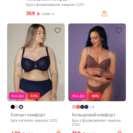
Бра з формованою чашкою 115C
359
₴
1 069
₴
Фан Дні
-51%
Фан Дні
-66%
+3
Елегант комфорт
Кольоровий комфорт
Бра з м'якою чашкою 102S
Бра з формованою чашкою
115C