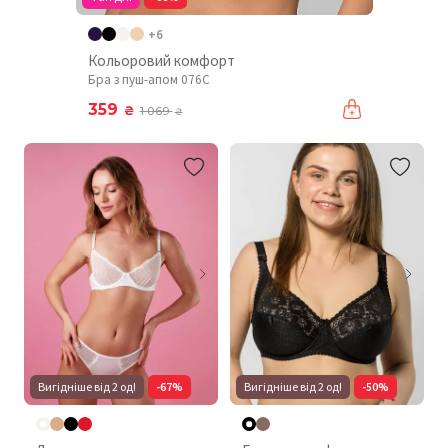
+6
Кольоровий комфорт
Бра з пуш-апом 076C
359
₴
1 069
₴
Вигідніше від 2 од!
-67%
Вигідніше від 2 од!
-50%