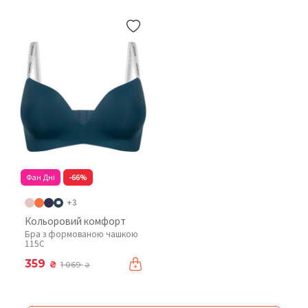
Фан Дні
-66%
+3
Кольоровий комфорт
Бра з формованою чашкою
115C
359
₴
1 069
₴