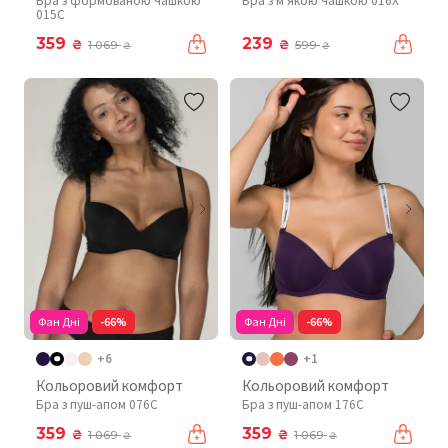
Бра з формованою чашкою
Бра з м'якою чашкою 016X
015C
359
239
₴
₴
1 069
599
₴
₴
Фан Дні
-66%
Фан Дні
-66%
+6
+1
Кольоровий комфорт
Кольоровий комфорт
Бра з пуш-апом 076C
Бра з пуш-апом 176C
359
359
₴
₴
1 069
1 069
₴
₴