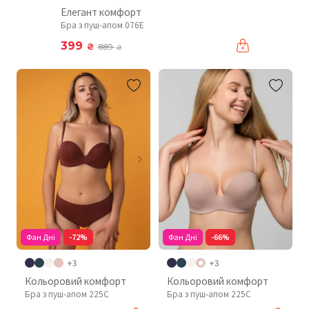
Елегант комфорт
Бра з пуш-апом 076Е
399
₴
889
₴
Фан Дні
-72%
Фан Дні
-66%
+3
+3
Кольоровий комфорт
Кольоровий комфорт
Бра з пуш-апом 225C
Бра з пуш-апом 225C