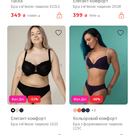
Ласка
Елегант комфорт
Бра з м'якою чашкою 022LS
Бра з м'якою чашкою 201М
349
399
₴
₴
1 069
799
₴
₴
Фан Дні
-51%
Фан Дні
-66%
+3
Елегант комфорт
Кольоровий комфорт
Бра з м'якою чашкою 102S
Бра з формованою чашкою
115C