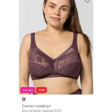
Фан Дні
-51%
Елегант комфорт
Бра з м'якою чашкою 015S