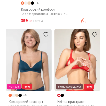
+6
Кольоровий комфорт
Бра з формованою чашкою 015C
359
₴
1 069
₴
Фан Дні
-66%
Вигідніше від 2 од!
-60%
+6
Кольоровий комфорт
Квітка пристрасті