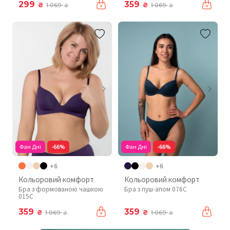
299
359
₴
₴
1 069
1 069
₴
₴
Фан Дні
-66%
Фан Дні
-66%
+6
+6
Кольоровий комфорт
Кольоровий комфорт
Бра з формованою чашкою
Бра з пуш-апом 076C
015C
359
359
₴
₴
1 069
1 069
₴
₴