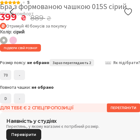
5
Бра з формованою чашкою 015S сірий
М'який комфорт
399
₴
889
₴
Отримуй
40
бонусів
за покупку
Колір:
сірий
ПІДБЕРИ СВІЙ РОЗМІР
Розмір поясу:
не обрано
Як підібрати?
Зараз переглядають 2
70
-
Повнота чашки:
не обрано
D
-
ДЛЯ ТЕБЕ Є 2 СПЕЦПРОПОЗИЦІЇ
ПЕРЕГЛЯНУТИ
Наявність у студіях
Переглянь, у якому магазині є потрібний розмір.
Перевірити