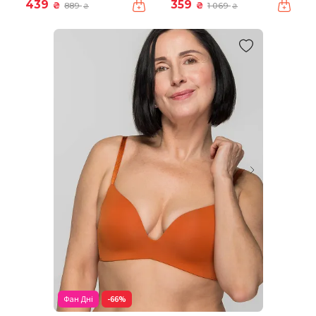
439
359
₴
₴
889
1 069
₴
₴
Фан Дні
-66%