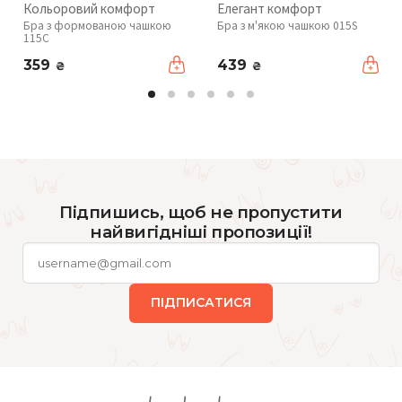
Кольоровий комфорт
Елегант комфорт
Бра з формованою чашкою
Бра з м'якою чашкою 015S
115C
359
439
₴
₴
Підпишись, щоб не пропустити
найвигідніші пропозиції!
ПІДПИСАТИСЯ