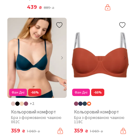
439
₴
889
₴
Фан Дні
-66%
Фан Дні
-66%
+2
Кольоровий комфорт
Кольоровий комфорт
Бра з формованою чашкою
Бра з формованою чашкою
002C
118C
359
359
₴
₴
1 069
1 069
₴
₴