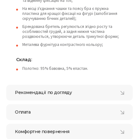
та відмінну фіксацію на тілі;
На місці з'єднання чашки та поясу бра є пружна
пластина для кращої фіксації на фігурі (запобігання
скручуванню бічних деталей);
Брендована бретель регулюється згідно росту та
особливостей грудей, а задня нижня частина
роздвоюється, утворюючи деталь трикутної форми;
Металева фурнітура контрастного кольору;
Склад:
Полотно: 95% бавовна, 5% еластан.
Рекомендації по догляду
Оплата
Комфортне повернення