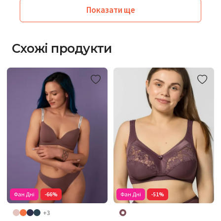
Показати ще
Схожі продукти
Фан Дні
-66%
Фан Дні
-51%
+3