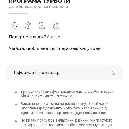
ПРОГРАМА ТУРБОТИ
ДЕТАЛЬНІШЕ ПРО ВСІ ПЕРЕВАГИ
Повернення до 30 днів
Увійди
, щоб дізнатися персональні умови
Інформація про товар
Бра без каркасів з формованою чашкою робить груди
більш округлими та центрує їх;
Бавовняне полотно на лицьовій та внутрішній частині
бюстгальтера дозволить йому бути непомітним під
одягом та дуже комфортним у щоденному носінні;
По краям поясу бра є еластичні резинки контрастного
кольору — така технологія забезпечує зручну посадку