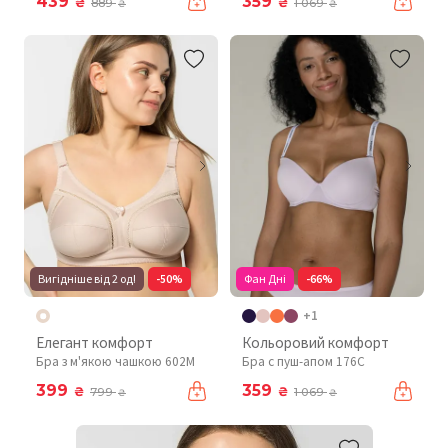
439
359
₴
₴
889
1 069
₴
₴
Вигідніше від 2 од!
-50%
Фан Дні
-66%
+1
Елегант комфорт
Кольоровий комфорт
Бра з м'якою чашкою 602М
Бра с пуш-апом 176C
399
359
₴
₴
799
1 069
₴
₴