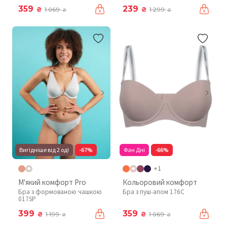
359
239
₴
₴
1 069
1 299
₴
₴
Вигідніше від 2 од!
-67%
Фан Дні
-66%
+1
М'який комфорт Pro
Кольоровий комфорт
Бра з формованою чашкою
Бра з пуш-апом 176C
017SP
399
359
₴
₴
1 199
1 069
₴
₴