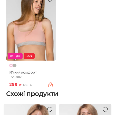
Фан Дні
-55%
М'який комфорт
Топ 006S
299
₴
659
₴
Схожі продукти