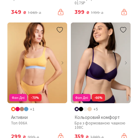
017SP
349
399
₴
₴
1 069
1 199
₴
₴
Фан Дні
-70%
Фан Дні
-66%
+1
+5
Активки
Кольоровий комфорт
Топ 006A
Бра з формованою чашкою
108C
299
359
₴
₴
999
1 069
₴
₴