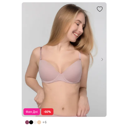
Фан Дні
-66%
+6