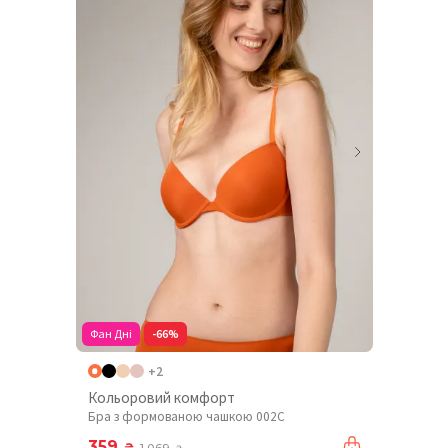
Фан Дні
-66%
+2
Кольоровий комфорт
Бра з формованою чашкою 002C
359
₴
1 069