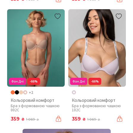
Фан Дні
-66%
Фан Дні
-66%
+2
Кольоровий комфорт
Кольоровий комфорт
Бра з формованою чашкою
Бра з формованою чашкою
002C
102C
359
359
₴
₴
1 069
1 069
₴
₴