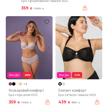
Бра з формованою чашкою 002C
359
₴
1 069
₴
Фан Дні
-66%
Фан Дні
-51%
+4
Кольоровий комфорт
Елегант комфорт
Бра з пуш-апом 025C
Бра з м'якою чашкою 002S
359
439
₴
₴
1 069
889
₴
₴