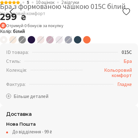
5
10 оцiнок
2 відгуки
Бра з формованою чашкою 015C білий
Кольоровий комфорт
299
₴
Отримуй
0
бонусів
за покупку
Колір:
білий
ID товара:
015C
Стиль:
Бра
Колекція:
Кольоровий
комфорт
Фактура:
Гладке
Доставка
Нова Пошта
До відділення - 99
₴