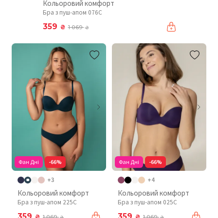
Кольоровий комфорт
Бра з пуш-апом 076C
359
₴
1 069
₴
Фан Дні
-66%
Фан Дні
-66%
+3
+4
Кольоровий комфорт
Кольоровий комфорт
Бра з пуш-апом 225C
Бра з пуш-апом 025C
359
359
₴
₴
1 069
1 069
₴
₴