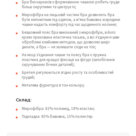
Бра без каркасів з формованою чашкою робить груди
більш округлими та центрує їх;
Мікрофібра на лицьовій частині бра дозволить бра
бути непомітним під одягом, а м'яка бавовна зсередини
чашки надасть комфорту під час щоденного носіння;
Безшовний пояс бра виконаний з мікрофібри, в його
краях прихована еластична тасьма, а всі з'єднуючі шви
оброблені клейовим методом, що дозволяє шкірі
дихати, а бра — не залишати сліди на тілі;
На місці з'єднання чашки та поясу бра є пружна
пластина для кращої фіксації на фігурі (запобігання
скручуванню бічних деталей);
Бретелі регулюються згідно росту та особливостей
грудей;
Металева фурнітура в тон кольору.
Склад:
Мікрофібра: 82% поліамід, 18% еластан;
Підкладка: 85% бавовна, 15% поліестер.