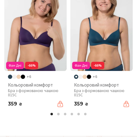
Фан Дні
-66%
Фан Дні
-66%
+6
+6
Кольоровий комфорт
Кольоровий комфорт
Бра з формованою чашкою
Бра з формованою чашкою
015C
015C
359
359
₴
₴