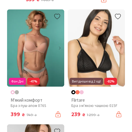
₴
Фан Дні
-47%
Вигідніше від 2 од!
-82%
М'який комфорт
Flirtare
Бра з пуш-апом 076S
Бра з м'якою чашкою 015F
399
239
₴
₴
749
1 299
₴
₴