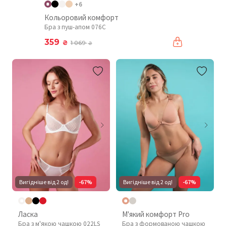
+6
Кольоровий комфорт
Бра з пуш-апом 076C
359
₴
1 069
₴
Вигідніше від 2 од!
-67%
Вигідніше від 2 од!
-67%
Ласка
М'який комфорт Pro
Бра з м'якою чашкою 022LS
Бра з формованою чашкою