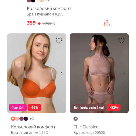
+4
Кольоровий комфорт
Бра з пуш-апом 025C
359
₴
1 069
₴
Фан Дні
-66%
Вигідніше від 2 од!
-82%
+1
Кольоровий комфорт
Chic Classico
Бра з пуш-апом 176C
Бра холтер 005SS