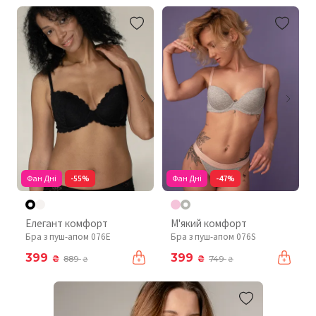
Фан Дні
-55%
Фан Дні
-47%
Елегант комфорт
М'який комфорт
Бра з пуш-апом 076Е
Бра з пуш-апом 076S
399
399
₴
₴
889
749
₴
₴