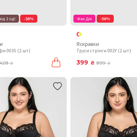
від 2 од!
-30%
Фан Дні
-56%
и
Яскравки
фи 003S (2 шт)
Труси стрінги 002Y (2 шт)
399
428
₴
899
₴
₴