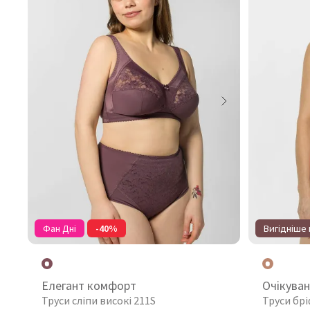
Фан Дні
-40%
Вигідніше 
Елегант комфорт
Очікува
Труси сліпи високі 211S
Труси бр