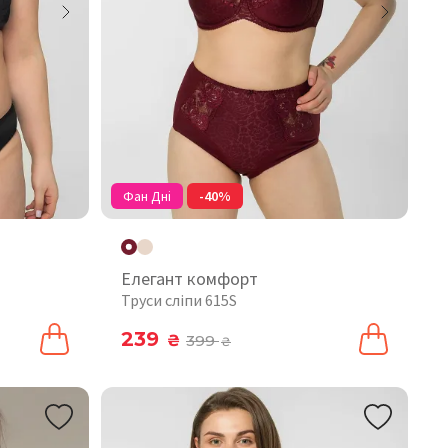
Фан Дні
-40%
Елегант комфорт
Труси сліпи 615S
239
₴
399
₴