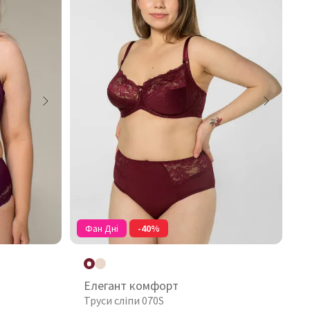
Фан Дні
-40%
Елегант комфорт
Труси сліпи 070S