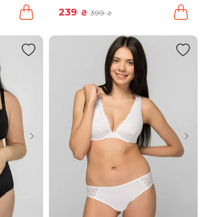
239
₴
399
₴