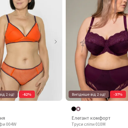
від 2 од!
-62%
Вигідніше від 2 од!
-37%
ння
Елегант комфорт
іфи 004W
Труси сліпи 010М