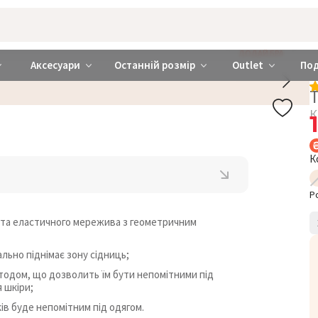
rabra ❤️ Київ та Україна
ДОДАЙ БРА
Аксесуари
Останній розмір
Outlet
По
Т
К
К
Р
и та еластичного мережива з геометричним
ально піднімає зону сідниць;
тодом, що дозволить їм бути непомітними під
 шкіри;
ів буде непомітним під одягом.