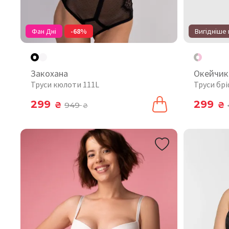
Фан Дні
-68%
Вигідніше 
Закохана
Окейчик
Труси кюлоти 111L
Труси брі
299
299
₴
949
₴
₴