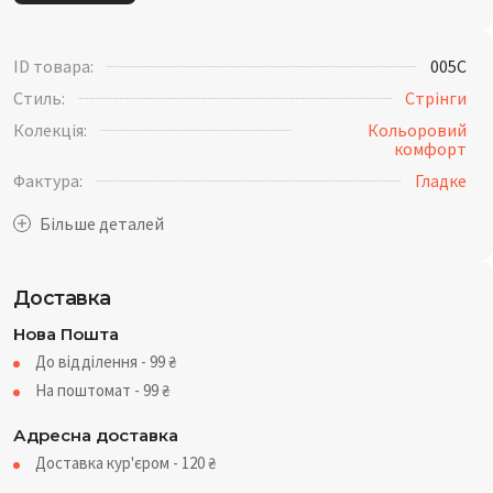
ID товара:
005C
Стиль:
Стрінги
Колекція:
Кольоровий
комфорт
Фактура:
Гладке
Доставка
Нова Пошта
До відділення - 99
₴
На поштомат - 99
₴
Адресна доставка
Доставка кур'єром - 120
₴