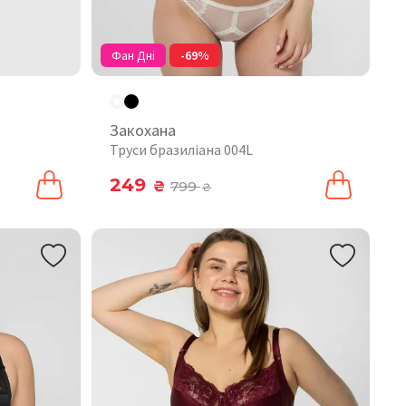
Фан Дні
-69%
Закохана
Труси бразиліана 004L
249
₴
799
₴