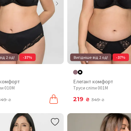
від 2 од!
-37%
Вигідніше від 2 од!
-37%
 комфорт
Елегант комфорт
пи 010М
Труси сліпи 001М
219
349
₴
349
₴
₴