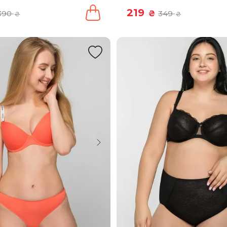
219
390
₴
349
₴
₴