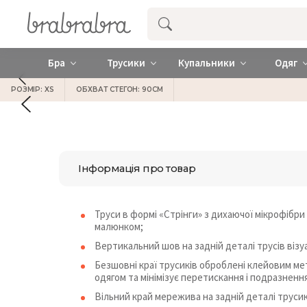
Купити нижню жіночу білизну ❤️ brab
Бра
Трусики
Купальники
Одяг
РОЗМІР: XS
ОБХВАТ СТЕГОН: 90СМ
Інформація про товар
Труси в формі «Стрінги» з дихаючої мікрофібр
малюнком;
Вертикальний шов на задній деталі трусів візу
Безшовні краї трусиків оброблені клейовим ме
одягом та мінімізує перетискання і подразнення
Вільний край мережива на задній деталі трусик