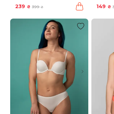
239
149
₴
399
₴
₴