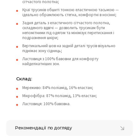
сітчастого полотна;
Краї трусиків обшиті тонкою еластичною тасьмою —
ідеально обрамлюють стегна, комфортні в носінні;
Задня деталь з еластичного сітчастого полотна,
складеного вдвічі — дозволить трусикам бути
непомітними під одягом та мінімізує перетискання і
подразнення шкіри;
Вертикальний шов на задній деталі трусів візуально
піднімає зону сідниць;
Ластовиця з 100% бавовни для комфорту
найделікатніших зон.
Склад:
Мереживо: 84% поліамід, 16% еластан;
Мікрофібра: 87% поліамід, 13% еластан;
Ластовиця: 100% бавовна.
Рекомендації по догляду