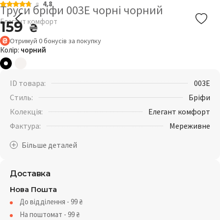
4.8
Труси бріфи 003Е чорні чорний
Елегант комфорт
159
₴
Отримуй
0
бонусів
за покупку
Колір:
чорний
ID товара:
003E
Стиль:
Бріфи
Колекція:
Елегант комфорт
Фактура:
Мереживне
Доставка
Нова Пошта
До відділення - 99
₴
На поштомат - 99
₴