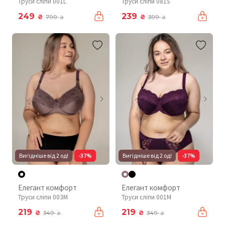
Труси сліпи 001L
Труси сліпи 081S
249
239
₴
₴
799
399
₴
₴
Вигідніше від 2 од!
-37%
Вигідніше від 2 од!
-37%
Елегант комфорт
Елегант комфорт
Труси сліпи 003М
Труси сліпи 001М
219
219
₴
₴
349
349
₴
₴