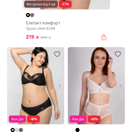
Вигідніше від 2 од!
-37%
Елегант комфорт
Труси сліпи 010М
219
₴
349
₴
Фан Дні
-40%
Фан Дні
-68%