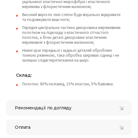
ущільненої еластичної мікрофібри і еластичного
мережива з флористичним малюнком;
Високий виріз по лінії стегон буде візуально відкривати
та подовжувати ваші ноги;
Передня центральна частина декорована мереживним
полотном на підкладці з еластичного сітчастого
полотна, а бічні деталі декоровані еластичним
мереживом з флористичним малюнком;
Нижні краї передньої і задньої деталей оброблені
тонкою резинкою, така обробка закриває сідниці і не
залишає слідів перетискання на шкірі.
Склад:
Полотно: 80% поліамід, 15% еластан, 5% бавовна.
Рекомендації по догляду
Оплата