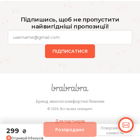
Підпишись, щоб не пропустити
найвигідніші пропозиції!
ПІДПИСАТИСЯ
Бренд жіночої комфортної білизни
© 2026. Всі права захищені.
Для партнерів
Повідомити про
Розпродано
299
Публічна оферта
₴
наявність
Отримуй
0
бонусів