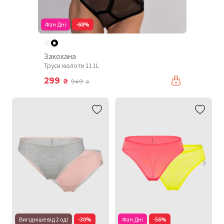
Фан Дні
-68%
Закохана
Труси кюлоти 111L
299
₴
949
₴
Вигідніше від 2 од!
-30%
Фан Дні
-56%