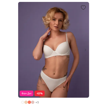
Фан Дні
-63%
+5