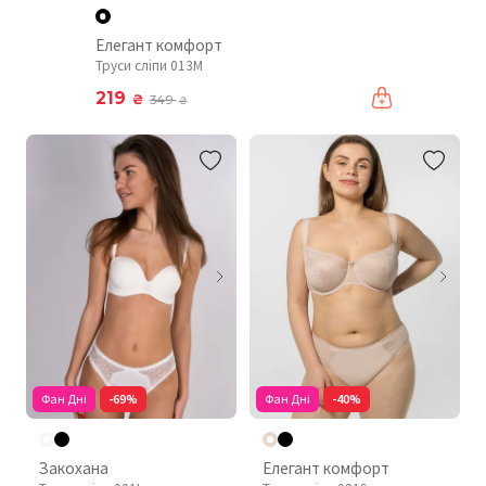
Елегант комфорт
Труси сліпи 013M
219
₴
349
₴
Фан Дні
-69%
Фан Дні
-40%
Закохана
Елегант комфорт