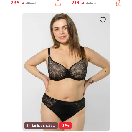
239
219
₴
₴
399
349
₴
₴
Вигідніше від 2 од!
-37%