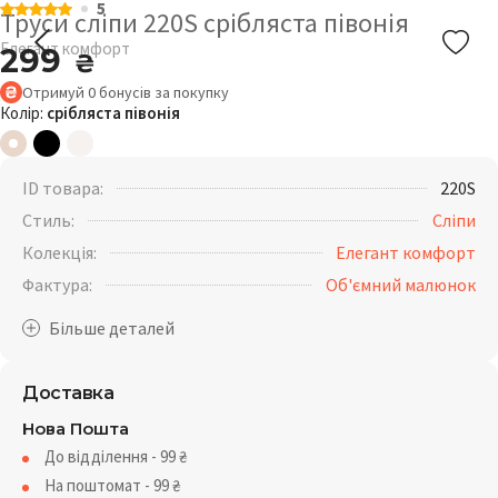
5
Труси сліпи 220S срібляста півонія
Елегант комфорт
299
₴
Отримуй
0
бонусів
за покупку
Колір:
срібляста півонія
ID товара:
220S
Стиль:
Сліпи
Колекція:
Елегант комфорт
Фактура:
Об'ємний малюнок
Доставка
Нова Пошта
До відділення - 99
₴
На поштомат - 99
₴