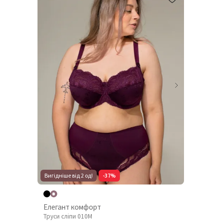
Вигідніше від 2 од!
-37%
Елегант комфорт
Труси сліпи 010М