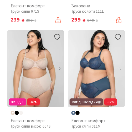
Елегант комфорт
Закохана
Труси сліпи 071S
Труси кюлоти 111L
239
299
₴
₴
399
949
₴
₴
Фан Дні
-40%
Вигідніше від 2 од!
-37%
Елегант комфорт
Елегант комфорт
Труси сліпи високі 064S
Труси сліпи 011М