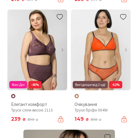
Фан Дні
-40%
Вигідніше від 2 од!
-62%
Елегант комфорт
Очікування
Труси сліпи високі 211S
Труси бріфи 004W
239
149
₴
₴
399
390
₴
₴