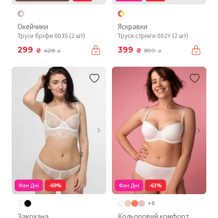
Окейчики
Яскравки
Труси бріфи 003S (2 шт)
Труси стрінги 002Y (2 шт)
299
399
₴
₴
428
899
₴
₴
Фан Дні
-69%
Фан Дні
-63%
+6
Закохана
Кольоровий комфорт