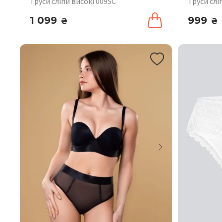
Труси сліпи високі 009SC
Труси слі
1 099
999
₴
₴