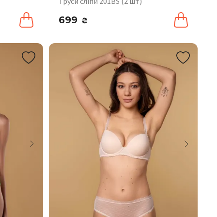
Труси сліпи 201BS (2 шт)
699
₴