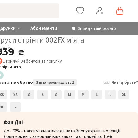
дарунки
Абонементи
Знайди свій розмір
руси стрінги 002FX м'ята
уксія
939
₴
Отримуй
94
бонусів
за покупку
олір:
м'ята
озмір:
не обрано
Як підібрати?
Зараз переглядають 2
XS
XS
S
S
S
M
M
L
L
XL
XL
-
Фан Дні
До -70% – максимальна вигода на найпопулярніші колекції
Лови момент, замовляй вже зараз та отримуй до 15%