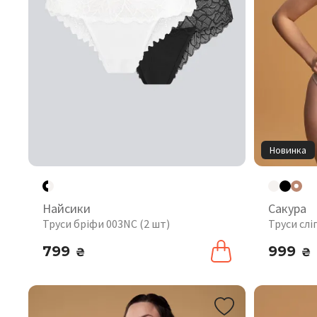
Новинка
Найсики
Сакура
Труси бріфи 003NC (2 шт)
Труси слі
799
999
₴
₴