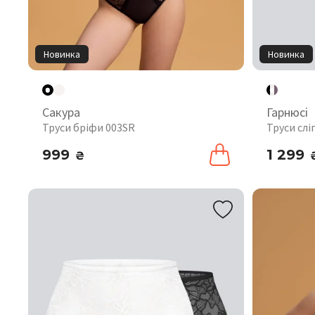
Новинка
Новинка
Сакура
Гарнюсі
Труси бріфи 003SR
Труси слі
999
1 299
₴