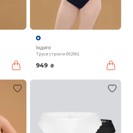
Індиго
Труси стрінги 002NG
949
₴