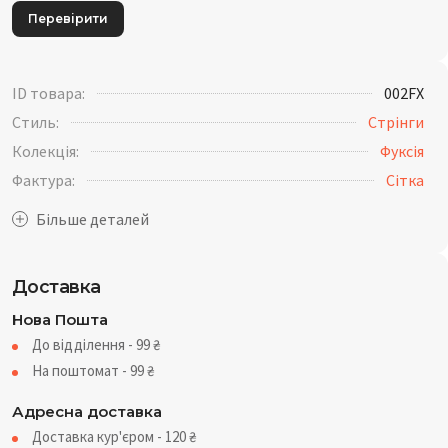
Перевірити
ID товара:
002FX
Стиль:
Стрінги
Колекція:
Фуксія
Фактура:
Сітка
Доставка
Нова Пошта
До відділення - 99
₴
На поштомат - 99
₴
Адресна доставка
Доставка кур'єром - 120
₴