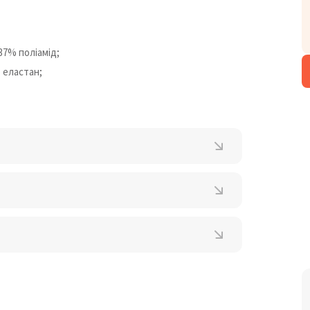
37% поліамід;
 еластан;