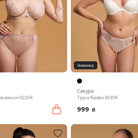
Новинка
Сакура
пи високі 021SR
Труси бріфи 003SR
999
₴