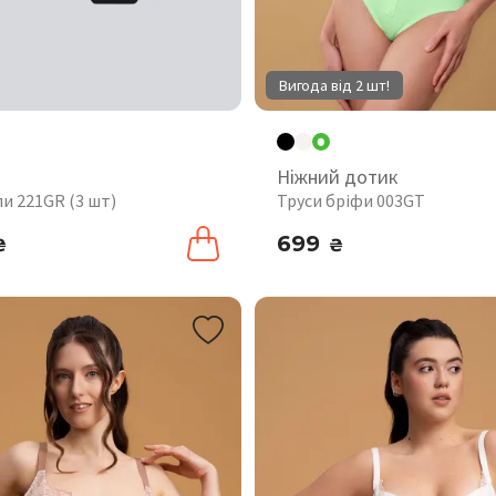
Вигода від 2 шт!
Ніжний дотик
пи 221GR (3 шт)
Труси бріфи 003GT
699
₴
₴