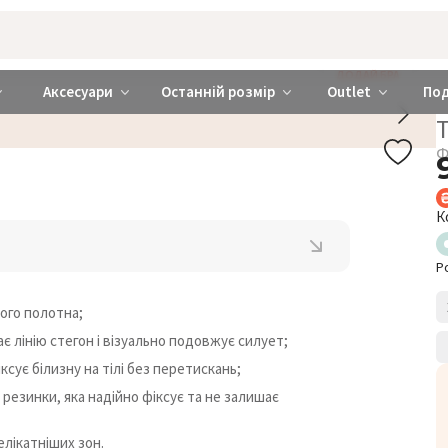
rabra ❤️ Київ та Україна
ДОДАЙ БРА
Аксесуари
Останній розмір
Outlet
По
Т
Ф
К
Р
того полотна;
є лінію стегон і візуально подовжує силует;
ксує білизну на тілі без перетискань;
 резинки, яка надійно фіксує та не залишає
лікатніших зон.