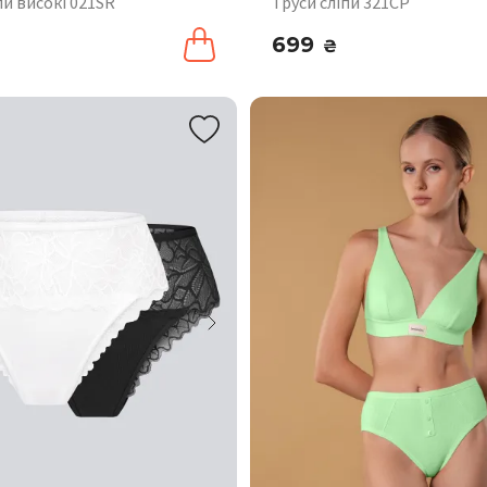
пи високі 021SR
Труси сліпи 321CP
699
₴