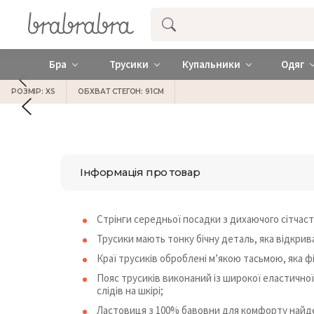
Купити нижню жіночу білизну ❤️ brab
Бра
Трусики
Купальники
Одяг
РОЗМІР: XS
ОБХВАТ СТЕГОН: 91СМ
Інформація про товар
Стрінги середньої посадки з дихаючого сітчас
Трусики мають тонку бічну деталь, яка відкрива
Краї трусиків оброблені м’якою тасьмою, яка фі
Пояс трусиків виконаний із широкої еластичної
слідів на шкірі;
Ластовиця з 100% бавовни для комфорту найде