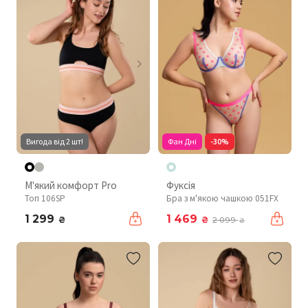
Вигода від 2 шт!
Фан Дні
-30%
М'який комфорт Pro
Фуксія
Топ 106SP
Бра з м'якою чашкою 051FX
1 299
1 469
₴
₴
2 099
₴