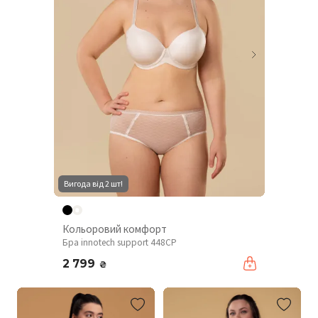
Вигода від 2 шт!
Кольоровий комфорт
Бра innotech support 448CP
2 799
₴