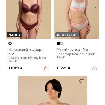
Новинка
Вигода від 2 шт!
Кольоровий комфорт
М'який комфорт Pro
Pro
Бра з формованою чашкою
134SP
Бра з чашкою Memory foam
348CP
1 889
1 659
₴
₴