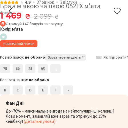
4.9
37 оцiнок
3 відгуки
Бра з м'якою чашкою 052FX м'ята
Фуксія
1 469
₴
2 099
₴
Отримуй
147
бонусів
за покупку
Колір:
м'ята
ПІДБЕРИ СВІЙ РОЗМІР
Розмір поясу:
не обрано
Як підібрати?
Зараз переглядають 4
75
80
85
95
-
Повнота чашки:
не обрано
B
C
D
E
F
-
Фан Дні
До -70% – максимальна вигода на найпопулярніші колекції
Лови момент, замовляй вже зараз та отримуй до 15%
кешбеку!
(Детальні умови)