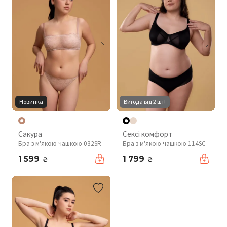
Новинка
Вигода від 2 шт!
Сакура
Сексі комфорт
Бра з м'якою чашкою 032SR
Бра з м'якою чашкою 114SC
1 599
1 799
₴
₴