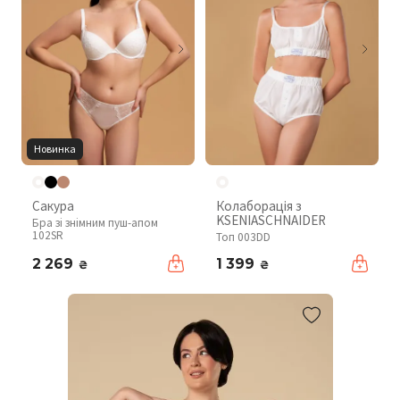
Новинка
Сакура
Колаборація з
KSENIASCHNAIDER
Бра зі знімним пуш-апом
102SR
Топ 003DD
2 269
1 399
₴
₴