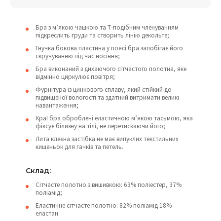
Бра з м’якою чашкою та Т-подібним членуванням
підкреслить груди та створить лінію декольте;
Гнучка бокова пластина у поясі бра запобігає його
скручуванню під час носіння;
Бра виконаний з дихаючого сітчастого полотна, яке
відмінно циркулює повітря;
Фурнітура із цинкового сплаву, який стійкий до
підвищеної вологості та здатний витримати великі
навантаження;
Краї бра оброблені еластичною м’якою тасьмою, яка
фіксує білизну на тілі, не перетискаючи його;
Лита клеєна застібка не має випуклих текстильних
кишеньок для гачків та петель.
Склад:
Сітчасте полотно з вишивкою: 63% поліестер, 37%
поліамід;
Еластичне сітчасте полотно: 82% поліамід 18%
еластан.