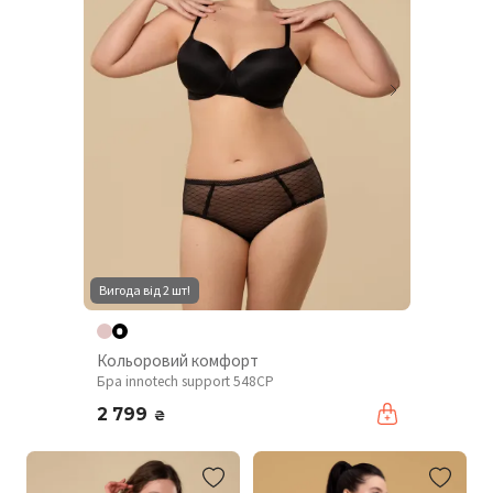
Вигода від 2 шт!
Кольоровий комфорт
Бра innotech support 548CP
2 799
₴