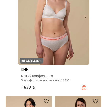
Вигода від 2 шт!
М'який комфорт Pro
Бра з формованою чашкою 115SP
1 659
₴