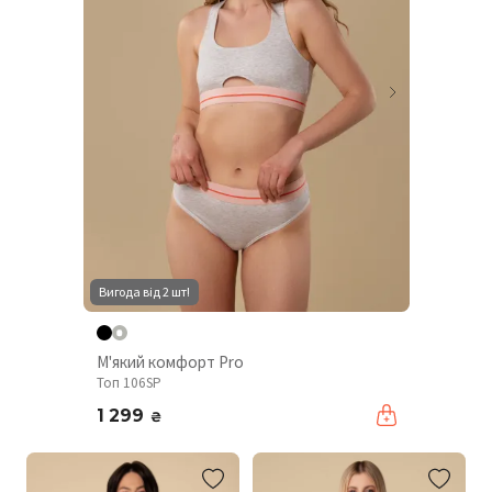
Вигода від 2 шт!
М'який комфорт Pro
Топ 106SP
1 299
₴