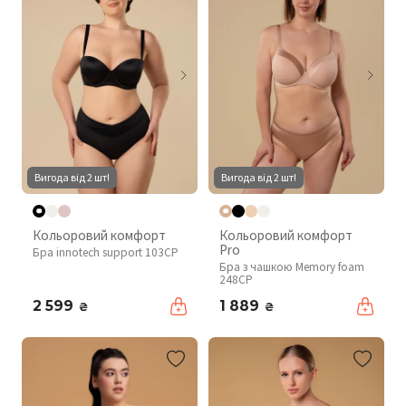
Вигода від 2 шт!
Вигода від 2 шт!
Кольоровий комфорт
Кольоровий комфорт
Pro
Бра innotech support 103CP
Бра з чашкою Memory foam
248CP
2 599
1 889
₴
₴