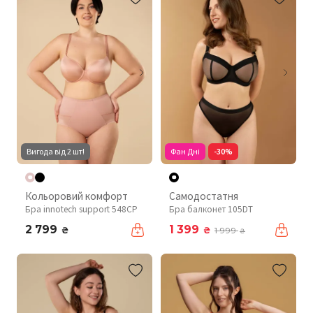
Вигода від 2 шт!
Фан Дні
-30%
Кольоровий комфорт
Самодостатня
Бра innotech support 548CP
Бра балконет 105DT
2 799
1 399
₴
₴
1 999
₴