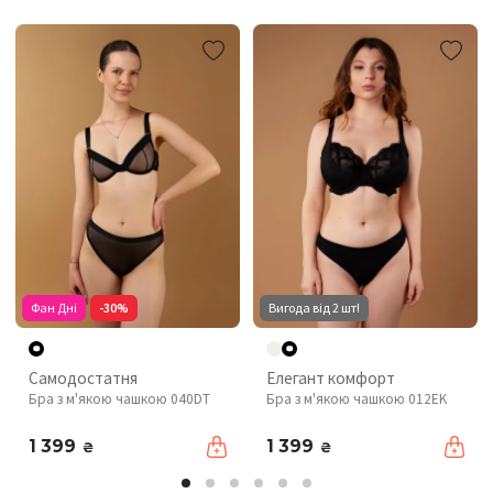
Фан Дні
-30%
Вигода від 2 шт!
Самодостатня
Елегант комфорт
Бра з м'якою чашкою 040DT
Бра з м'якою чашкою 012EK
1 399
1 399
₴
₴