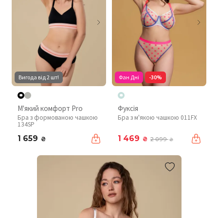
Вигода від 2 шт!
Фан Дні
-30%
М'який комфорт Pro
Фуксія
Бра з формованою чашкою
Бра з м'якою чашкою 011FX
134SP
1 659
1 469
₴
₴
2 099
₴