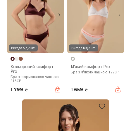
Вигода від 2 шт!
Вигода від 2 шт!
Кольоровий комфорт
М'який комфорт Pro
Pro
Бра з м'якою чашкою 122SP
Бра з формованою чашкою
315CP
1 799
1 659
₴
₴