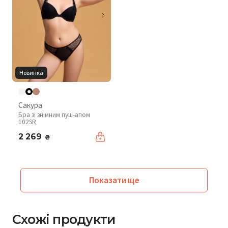
Новинка
Сакура
Бра зі знімним пуш-апом
102SR
2 269
₴
Показати ще
Схожі продукти