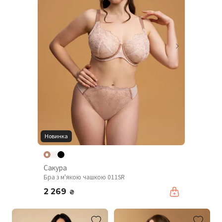
Новинка
Сакура
Бра з м'якою чашкою 011SR
2 269
₴