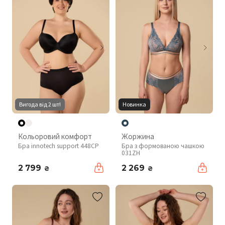
Вигода від 2 шт!
Новинка
Кольоровий комфорт
Жоржина
Бра innotech support 448CP
Бра з формованою чашкою
031ZH
2 799
2 269
₴
₴