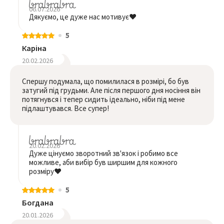
06.07.2026
Дякуємо, це дуже нас мотивує❤️
5
Каріна
20.02.2026
Спершу подумала, що помилилася в розмірі, бо був
затугий під грудьми. Але після першого дня носіння він
потягнувся і тепер сидить ідеально, ніби під мене
підлаштувався. Все супер!
20.02.2026
Дуже цінуємо зворотний зв'язок і робимо все
можливе, аби вибір був ширшим для кожного
розміру❤️
5
Богдана
20.01.2026