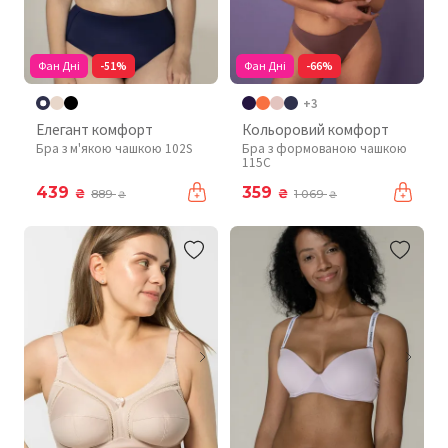
Фан Дні
-51%
Фан Дні
-66%
+3
Елегант комфорт
Кольоровий комфорт
Бра з м'якою чашкою 102S
Бра з формованою чашкою
115C
439
359
₴
₴
889
1 069
₴
₴