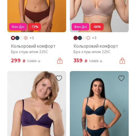
Фан Дні
-72%
Фан Дні
-66%
+3
+3
Кольоровий комфорт
Кольоровий комфорт
Бра з пуш-апом 225C
Бра з пуш-апом 225C
299
359
₴
₴
1 069
1 069
₴
₴