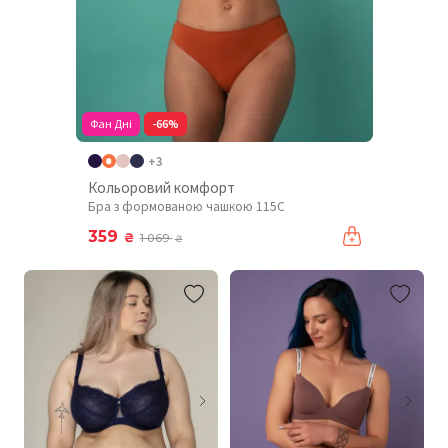
Фан Дні
-66%
+3
Кольоровий комфорт
Бра з формованою чашкою 115C
359
₴
1 069
₴