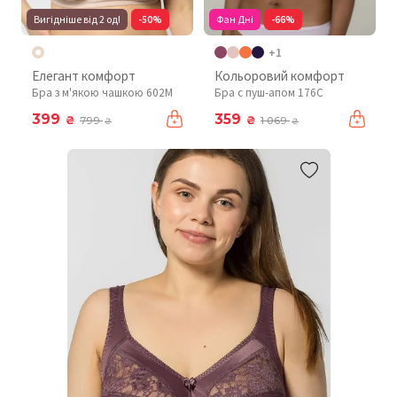
Вигідніше від 2 од!
-50%
Фан Дні
-66%
+1
Елегант комфорт
Кольоровий комфорт
Бра з м'якою чашкою 602М
Бра с пуш-апом 176C
399
359
₴
₴
799
1 069
₴
₴