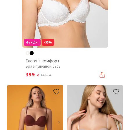
Фан Дні
-55%
Елегант комфорт
Бра з пуш-апом 076Е
399
₴
889
₴