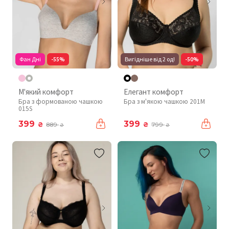
Фан Дні
-55%
Вигідніше від 2 од!
-50%
М'який комфорт
Елегант комфорт
Бра з формованою чашкою
Бра з м'якою чашкою 201М
015S
399
399
₴
₴
889
799
₴
₴