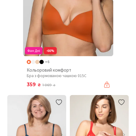
Фан Дні
-66%
+6
Кольоровий комфорт
Бра з формованою чашкою 015C
359
₴
1 069
₴