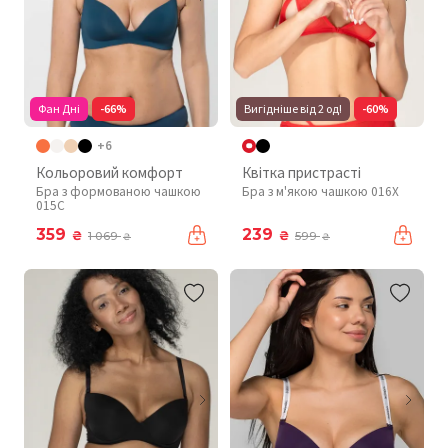
Фан Дні
-66%
Вигідніше від 2 од!
-60%
+6
Кольоровий комфорт
Квітка пристрасті
Бра з формованою чашкою
Бра з м'якою чашкою 016X
015C
359
239
₴
₴
1 069
599
₴
₴