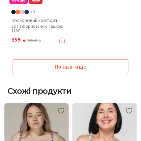
Фан Дні
-66%
+3
Кольоровий комфорт
Бра з формованою чашкою
115C
359
₴
1 069
₴
Показати ще
Схожі продукти