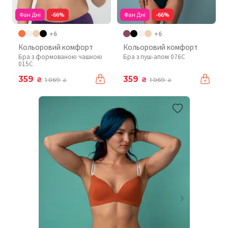
Фан Дні
-66%
Фан Дні
-66%
+6
+6
Кольоровий комфорт
Кольоровий комфорт
Бра з формованою чашкою
Бра з пуш-апом 076C
015C
359
359
₴
₴
1 069
1 069
₴
₴