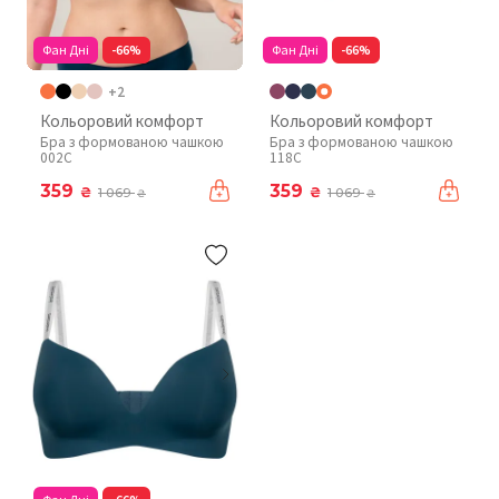
Фан Дні
-66%
Фан Дні
-66%
+2
Кольоровий комфорт
Кольоровий комфорт
Бра з формованою чашкою
Бра з формованою чашкою
002C
118C
359
359
₴
₴
1 069
1 069
₴
₴