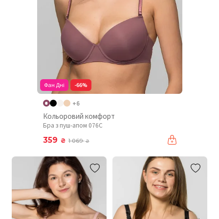
Фан Дні
-66%
+6
Кольоровий комфорт
Бра з пуш-апом 076C
359
₴
1 069
₴