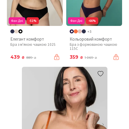
Фан Дні
-51%
Фан Дні
-66%
+3
Елегант комфорт
Кольоровий комфорт
Бра з м'якою чашкою 102S
Бра з формованою чашкою
115C
439
359
₴
₴
889
1 069
₴
₴