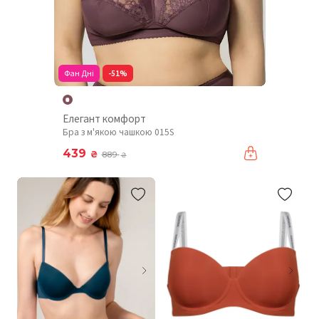
Фан Дні
-51%
Елегант комфорт
Бра з м'якою чашкою 015S
439
₴
889
₴