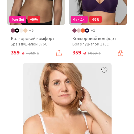
Фан Дні
-66%
Фан Дні
-66%
+6
+1
Кольоровий комфорт
Кольоровий комфорт
Бра з пуш-апом 076C
Бра з пуш-апом 176C
359
359
₴
₴
1 069
1 069
₴
₴