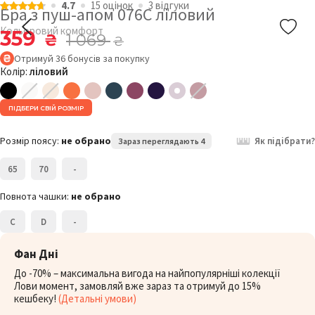
4.7
15 оцiнок
3 відгуки
Бра з пуш-апом 076C ліловий
Кольоровий комфорт
359
₴
1 069
₴
Отримуй
36
бонусів
за покупку
Колір:
ліловий
ПІДБЕРИ СВІЙ РОЗМІР
Розмір поясу:
не обрано
Як підібрати?
Зараз переглядають 4
65
70
-
Повнота чашки:
не обрано
C
D
-
Фан Дні
До -70% – максимальна вигода на найпопулярніші колекції
Лови момент, замовляй вже зараз та отримуй до 15%
кешбеку!
(Детальні умови)