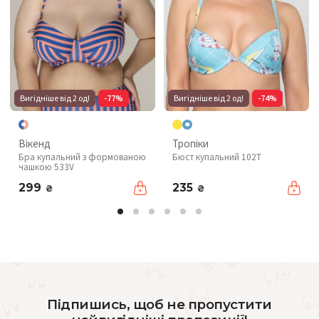
Вигідніше від 2 од!
-77%
Вигідніше від 2 од!
-74%
Вікенд
Тропіки
Бра купальний з формованою
Бюст купальний 102T
чашкою 533V
299
235
₴
₴
Підпишись, щоб не пропустити