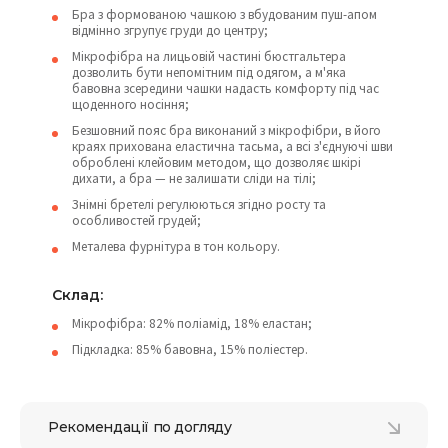
Бра з формованою чашкою з вбудованим пуш-апом
відмінно згрупує груди до центру;
Мікрофібра на лицьовій частині бюстгальтера
дозволить бути непомітним під одягом, а м'яка
бавовна зсередини чашки надасть комфорту під час
щоденного носіння;
Безшовний пояс бра виконаний з мікрофібри, в його
краях прихована еластична тасьма, а всі з'єднуючі шви
оброблені клейовим методом, що дозволяє шкірі
дихати, а бра — не залишати сліди на тілі;
Знімні бретелі регулюються згідно росту та
особливостей грудей;
Металева фурнітура в тон кольору.
Склад:
Мікрофібра: 82% поліамід, 18% еластан;
Підкладка: 85% бавовна, 15% поліестер.
Рекомендації по догляду