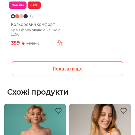
Фан Дні
-66%
+3
Кольоровий комфорт
Бра з формованою чашкою
115C
359
₴
1 069
₴
Показати ще
Схожі продукти