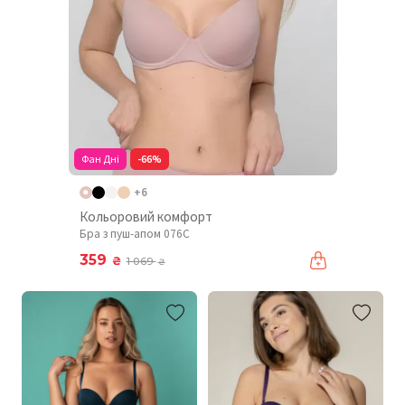
Фан Дні
-66%
+6
Кольоровий комфорт
Бра з пуш-апом 076C
359
₴
1 069
₴