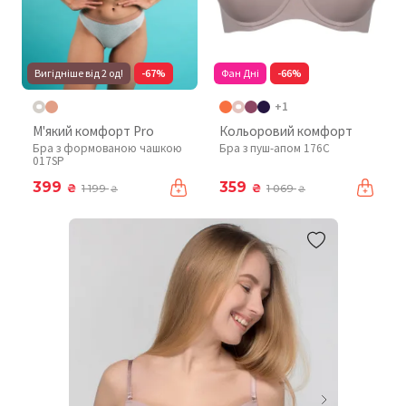
Вигідніше від 2 од!
-67%
Фан Дні
-66%
+1
М'який комфорт Pro
Кольоровий комфорт
Бра з формованою чашкою
Бра з пуш-апом 176C
017SP
399
359
₴
₴
1 199
1 069
₴
₴