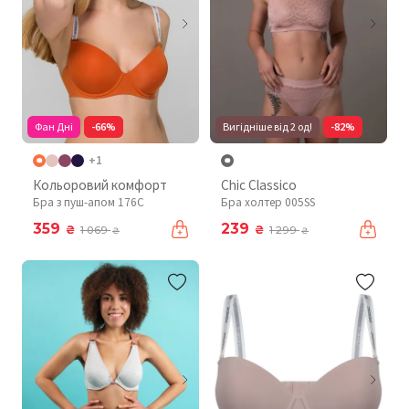
Фан Дні
-66%
Вигідніше від 2 од!
-82%
+1
Кольоровий комфорт
Chic Classico
Бра з пуш-апом 176C
Бра холтер 005SS
359
239
₴
₴
1 069
1 299
₴
₴