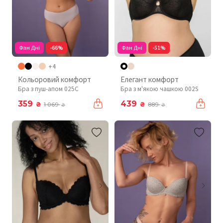
Фан Дні
-66%
Фан Дні
-51%
+4
Кольоровий комфорт
Елегант комфорт
Бра з пуш-апом 025C
Бра з м'якою чашкою 002S
359
439
₴
₴
1 069
889
₴
₴