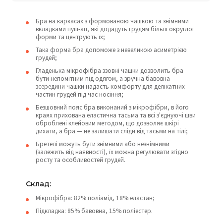
Бра на каркасах з формованою чашкою та знімними
вкладками пуш-ап, які додадуть грудям більш округлої
форми та центрують їх;
Така форма бра допоможе з невеликою асиметрією
грудей;
Гладенька мікрофібра ззовні чашки дозволить бра
бути непомітним під одягом, а зручна бавовна
зсередини чашки надасть комфорту для делікатних
частин грудей під час носіння;
Безшовний пояс бра виконаний з мікрофібри, в його
краях прихована еластична тасьма та всі з'єднуючі шви
оброблені клейовим методом, що дозволяє шкірі
дихати, а бра — не залишати сліди від тасьми на тілі;
Бретелі можуть бути знімними або незнімними
(залежить від наявності), їх можна регулювати згідно
росту та особливостей грудей.
Склад:
Мікрофібра: 82% поліамід, 18% еластан;
Підкладка: 85% бавовна, 15% поліестер.