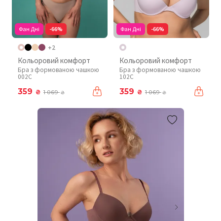
Фан Дні
-66%
Фан Дні
-66%
+2
Кольоровий комфорт
Кольоровий комфорт
Бра з формованою чашкою
Бра з формованою чашкою
002C
102C
359
359
₴
₴
1 069
1 069
₴
₴