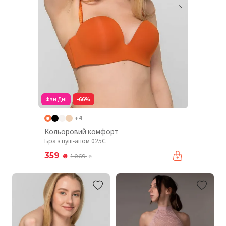
Фан Дні
-66%
+4
Кольоровий комфорт
Бра з пуш-апом 025C
359
₴
1 069
₴