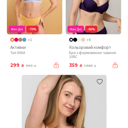
Фан Дні
-70%
Фан Дні
-66%
+1
+5
Активки
Кольоровий комфорт
Топ 006A
Бра з формованою чашкою
108C
299
359
₴
₴
999
1 069
₴
₴