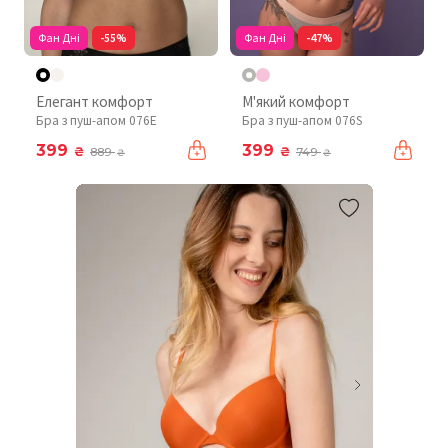
Фан Дні
-55%
Фан Дні
-47%
Елегант комфорт
М'який комфорт
Бра з пуш-апом 076Е
Бра з пуш-апом 076S
399
399
₴
₴
889
749
₴
₴