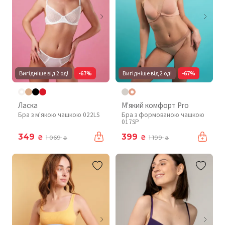
Вигідніше від 2 од!
-67%
Вигідніше від 2 од!
-67%
Ласка
М'який комфорт Pro
Бра з м'якою чашкою 022LS
Бра з формованою чашкою
017SP
349
399
₴
₴
1 069
1 199
₴
₴