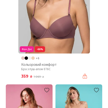
Фан Дні
-66%
+6
Кольоровий комфорт
Бра з пуш-апом 076C
359
₴
1 069
₴