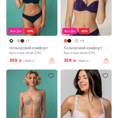
Фан Дні
-66%
Фан Дні
-66%
+3
+4
Кольоровий комфорт
Кольоровий комфорт
Бра з пуш-апом 225C
Бра з пуш-апом 025C
359
359
₴
₴
1 069
1 069
₴
₴