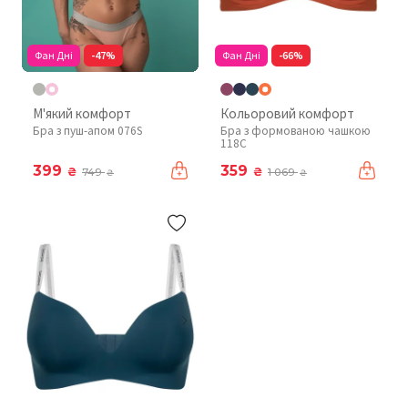
Фан Дні
-47%
Фан Дні
-66%
М'який комфорт
Кольоровий комфорт
Бра з пуш-апом 076S
Бра з формованою чашкою
118C
399
359
₴
₴
749
1 069
₴
₴