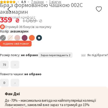
4.9
7 оцiнок
1 відгук
Бра з формованою чашкою 002C
аквамарин
Кольоровий комфорт
359
₴
1 069
₴
Отримуй
36
бонусів
за покупку
Колір:
аквамарин
ПІДБЕРИ СВІЙ РОЗМІР
Розмір поясу:
не обрано
Як підібрати?
Зараз переглядають 2
70
-
Повнота чашки:
не обрано
D
-
Фан Дні
До -70% – максимальна вигода на найпопулярніші колекції
Лови момент, замовляй вже зараз та отримуй до 15%