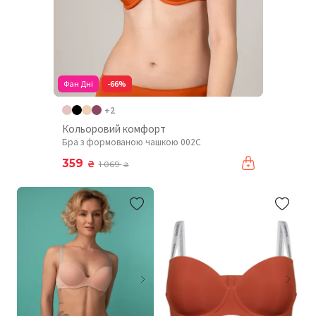
Фан Дні
-66%
+2
Кольоровий комфорт
Бра з формованою чашкою 002C
359
₴
1 069
₴