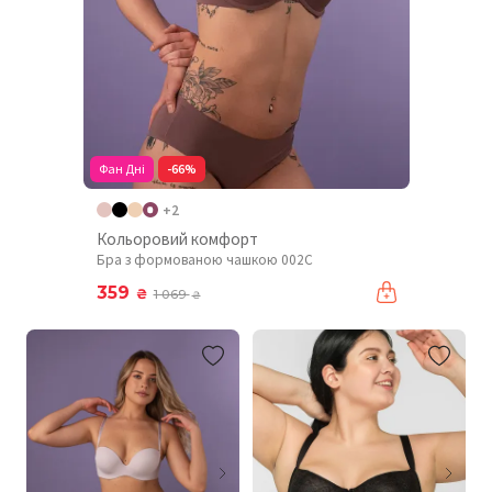
Фан Дні
-66%
+2
Кольоровий комфорт
Бра з формованою чашкою 002C
359
₴
1 069
₴