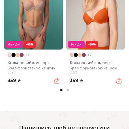
Фан Дні
-66%
Фан Дні
-66%
+2
+2
Кольоровий комфорт
Кольоровий комфорт
Бра з формованою чашкою
Бра з формованою чашкою
002C
002C
359
359
₴
₴
Підпишись, щоб не пропустити