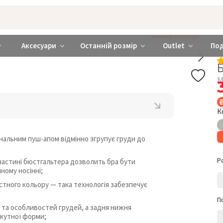
rabra ❤️ Київ та Україна
ДОДАЙ ТРУСИКИ
Аксесуари
Останній розмір
Outlet
По
М
К
нальним пуш-апом відмінно згрупує груди до
Р
частині бюстгальтера дозволить бра бути
ному носінні;
стного кольору — така технологія забезпечує
П
 та особливостей грудей, а задня нижня
кутної форми;