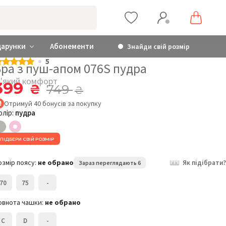
дарунки
Абонементи
Знайди свій розмір
5
Бра з пуш-апом 076S пудра
'який комфорт
399
₴
749
₴
Отримуй
40
бонусів
за покупку
олір:
пудра
ПІДБЕРИ СВІЙ РОЗМІР
озмір поясу:
не обрано
Як підібрати?
Зараз переглядають 6
70
75
-
овнота чашки:
не обрано
C
D
-