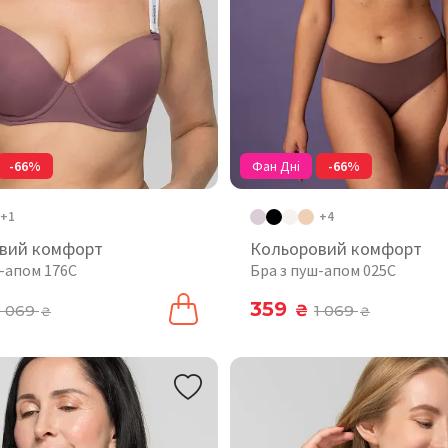
-66%
Фан Дні
-66%
+1
+4
вий комфорт
Кольоровий комфорт
ш-апом 176C
Бра з пуш-апом 025C
359
1 069
₴
1 069
₴
₴