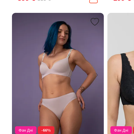
Фан Дні
-66%
Фан Дні