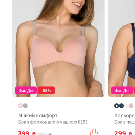
Фан Дні
-55%
Фан Дні
М'який комфорт
Кольоро
Бра з формованою чашкою 015S
Бра з пу
399
299
₴
889
₴
₴