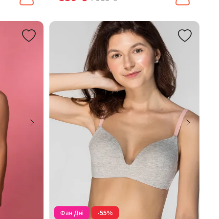
Фан Дні
-55%