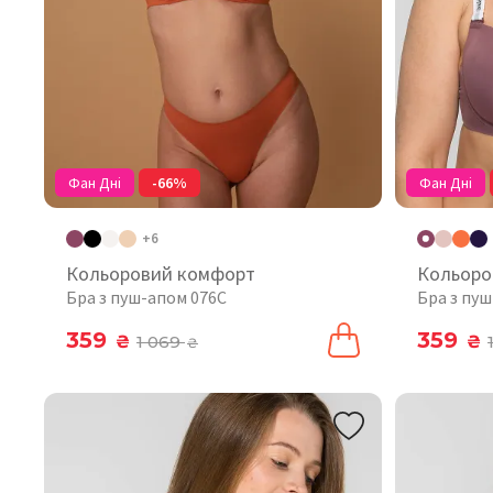
Фан Дні
-66%
Фан Дні
+6
Кольоровий комфорт
Кольоро
Бра з пуш-апом 076C
Бра з пу
359
359
₴
1 069
₴
₴