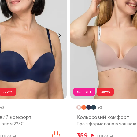
-72%
Фан Дні
-66%
+3
+3
вий комфорт
Кольоровий комфорт
ш-апом 225C
Бра з формованою чашкою
359
1 069
₴
1 069
₴
₴