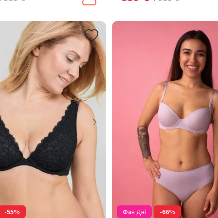
-55%
Фан Дні
-66%