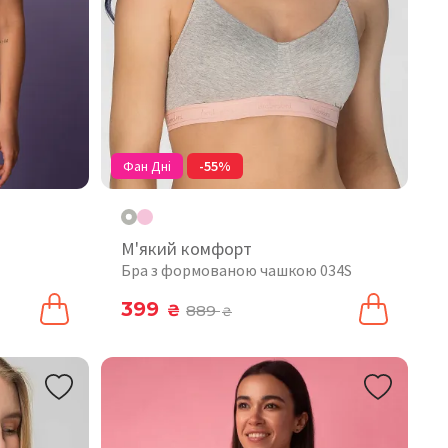
Фан Дні
-55%
М'який комфорт
Бра з формованою чашкою 034S
399
₴
889
₴