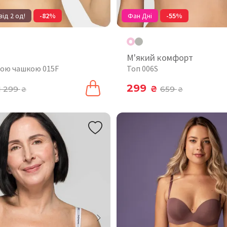
від 2 од!
-82%
Фан Дні
-55%
М'який комфорт
якою чашкою 015F
Топ 006S
299
1 299
₴
659
₴
₴