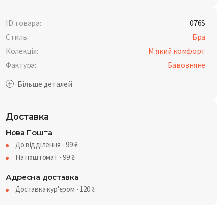
ID товара:
076S
Стиль:
Бра
Колекція:
М'який комфорт
Фактура:
Бавовняне
Доставка
Нова Пошта
До відділення - 99
₴
На поштомат - 99
₴
Адресна доставка
Доставка кур'єром - 120
₴