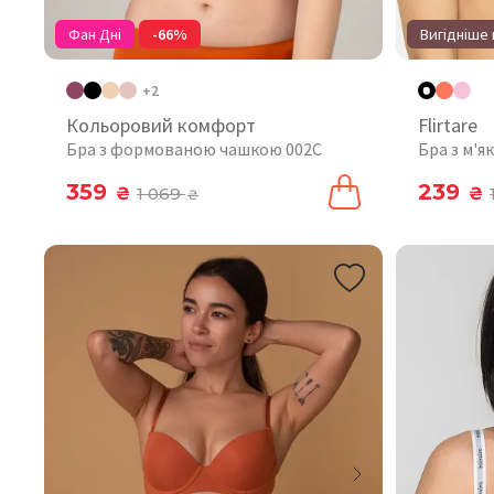
Фан Дні
-66%
Вигідніше 
+2
Кольоровий комфорт
Flirtare
Бра з формованою чашкою 002C
Бра з м'
359
239
₴
1 069
₴
₴