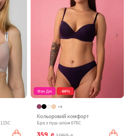
Фан Дні
-66%
+6
Кольоровий комфорт
 115C
Бра з пуш-апом 076C
359
₴
1 069
₴