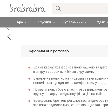
Купити нижню жіночу білизну ❤️ brab
Бра
Трусики
Купальники
Одяг
Інформація про товар
Бра на каркасах з формованою чашкою та діаго
центру та зробить їх більш округлими;
Бавовняне полотно на лицьовій та внутрішній 
непомітним під одягом та комфортним у щоден
По краям поясу бра є еластичні резинки контра
зручну посадку та відмінну фіксацію на тілі;
Брендована бретель регулюється згідно росту
частина роздвоюється, створюючи деталь три