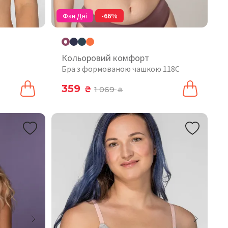
Фан Дні
-66%
Кольоровий комфорт
Бра з формованою чашкою 118C
359
₴
1 069
₴