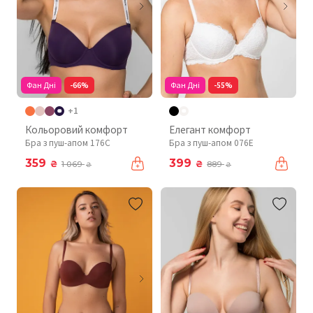
Фан Дні
-66%
Фан Дні
-55%
+1
Кольоровий комфорт
Елегант комфорт
Бра з пуш-апом 176C
Бра з пуш-апом 076Е
359
399
₴
₴
1 069
889
₴
₴