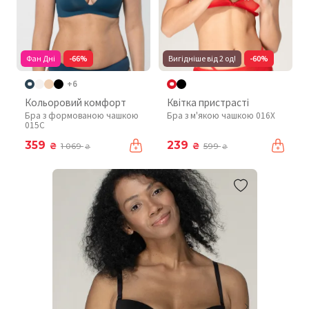
Фан Дні
-66%
Вигідніше від 2 од!
-60%
+6
Кольоровий комфорт
Квітка пристрасті
Бра з формованою чашкою
Бра з м'якою чашкою 016X
015C
359
239
₴
₴
1 069
599
₴
₴