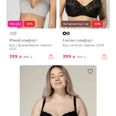
Фан Дні
-55%
Вигідніше від 2 од!
-50%
М'який комфорт
Елегант комфорт
Бра з формованою чашкою
Бра з м'якою чашкою 201М
015S
399
399
₴
₴
889
799
₴
₴