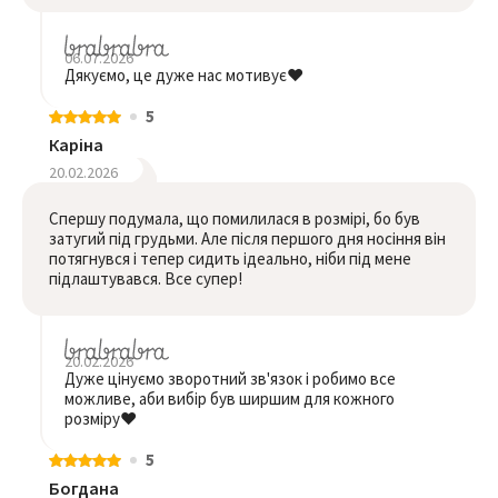
06.07.2026
Дякуємо, це дуже нас мотивує❤️
5
Каріна
20.02.2026
Спершу подумала, що помилилася в розмірі, бо був
затугий під грудьми. Але після першого дня носіння він
потягнувся і тепер сидить ідеально, ніби під мене
підлаштувався. Все супер!
20.02.2026
Дуже цінуємо зворотний зв'язок і робимо все
можливе, аби вибір був ширшим для кожного
розміру❤️
5
Богдана