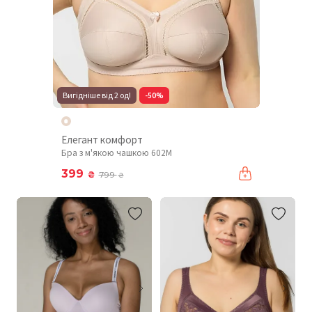
Вигідніше від 2 од!
-50%
Елегант комфорт
Бра з м'якою чашкою 602М
399
₴
799
₴