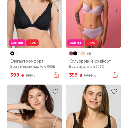
Фан Дні
-55%
Фан Дні
-66%
+6
Елегант комфорт
Кольоровий комфорт
Бра з м'якою чашкою 065E
Бра з пуш-апом 076C
399
359
₴
₴
889
1 069
₴
₴