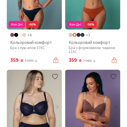
Фан Дні
-66%
Фан Дні
-66%
+6
+3
Кольоровий комфорт
Кольоровий комфорт
Бра з пуш-апом 076C
Бра з формованою чашкою
115C
359
359
₴
₴
1 069
1 069
₴
₴