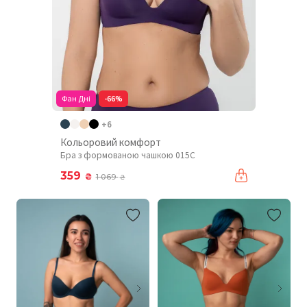
Фан Дні
-66%
+6
Кольоровий комфорт
Бра з формованою чашкою 015C
359
₴
1 069
₴