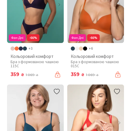
Фан Дні
-66%
Фан Дні
-66%
+3
+6
Кольоровий комфорт
Кольоровий комфорт
Бра з формованою чашкою
Бра з формованою чашкою
115C
015C
359
359
₴
₴
1 069
1 069
₴
₴