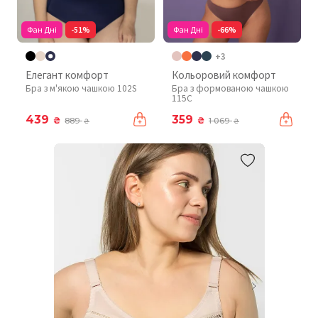
Фан Дні
-51%
Фан Дні
-66%
+3
Елегант комфорт
Кольоровий комфорт
Бра з м'якою чашкою 102S
Бра з формованою чашкою
115C
439
359
₴
₴
889
1 069
₴
₴