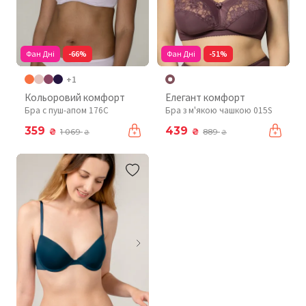
Фан Дні
-66%
Фан Дні
-51%
+1
Кольоровий комфорт
Елегант комфорт
Бра с пуш-апом 176C
Бра з м'якою чашкою 015S
359
439
₴
₴
1 069
889
₴
₴