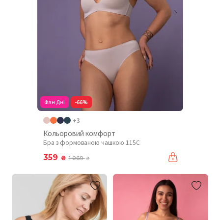
Фан Дні
-66%
+3
Кольоровий комфорт
Бра з формованою чашкою 115C
359
₴
1 069
₴