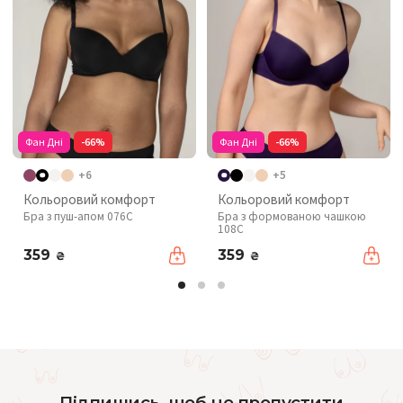
Фан Дні
-66%
Фан Дні
-66%
+6
+5
Кольоровий комфорт
Кольоровий комфорт
Бра з пуш-апом 076C
Бра з формованою чашкою
108C
359
359
₴
₴
Підпишись, щоб не пропустити