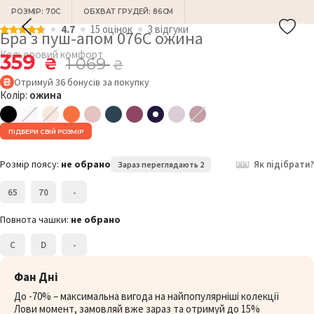
РОЗМІР: 70C
ОБХВАТ ГРУДЕЙ: 86СМ
4.7
15 оцiнок
3 відгуки
Бра з пуш-апом 076C ожина
Кольоровий комфорт
359
₴
1 069
₴
Отримуй
36
бонусів
за покупку
Колір:
ожина
ПІДБЕРИ СВІЙ РОЗМІР
Розмір поясу:
не обрано
Як підібрати?
Зараз переглядають 2
65
70
-
Повнота чашки:
не обрано
C
D
-
Фан Дні
До -70% – максимальна вигода на найпопулярніші колекції
Лови момент, замовляй вже зараз та отримуй до 15%