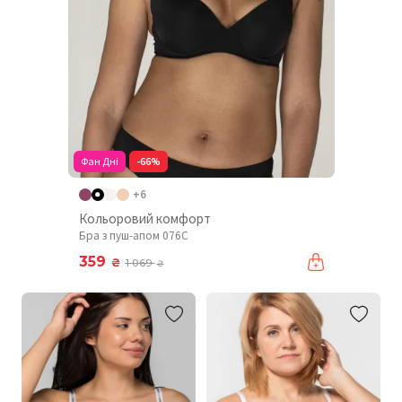
Фан Дні
-66%
+6
Кольоровий комфорт
Бра з пуш-апом 076C
359
₴
1 069
₴