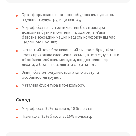
Бра з формованою чашкою з вбудованим пуш-апом
відмінно згрупує груди до центру;
Мікрофібра на лицьовій частині бюстгальтера
дозволить бути непомітним під одягом, а м'яка
бавовна зсередини чашки надасть комфорту під час
щоденного носіння;
Безшовний пояс бра виконаний з мікрофібри, в його
краях прихована еластична тасьма, а всі з'єднуючі шви
оброблені клейовим методом, що дозволяє шкірі
дихати, а бра — не залишати сліди на тілі;
Знімні бретелі регулюються згідно росту та
особливостей грудей;
Металева фурнітура в тон кольору.
Склад:
Мікрофібра: 82% поліамід, 18% еластан;
Підкладка: 85% бавовна, 15% поліестер.