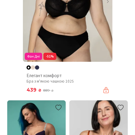
Фан Дні
-51%
Елегант комфорт
Бра з м'якою чашкою 102S
439
₴
889
₴