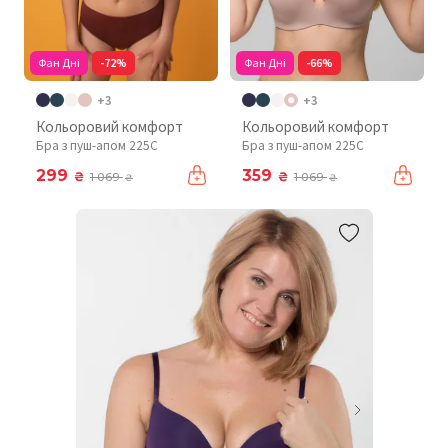
Фан Дні
-72%
Фан Дні
-66%
+3
+3
Кольоровий комфорт
Кольоровий комфорт
Бра з пуш-апом 225C
Бра з пуш-апом 225C
299
359
₴
₴
1 069
1 069
₴
₴