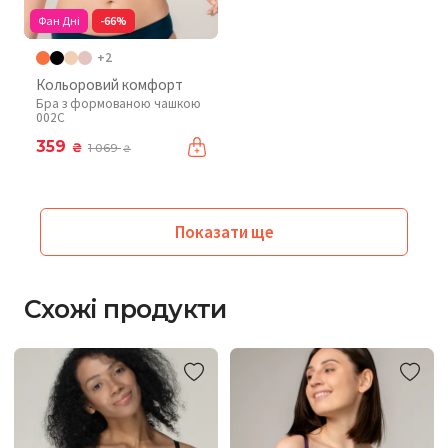
Фан Дні
-66%
+2
Кольоровий комфорт
Бра з формованою чашкою
002C
359
₴
1 069
₴
Показати ще
Схожі продукти