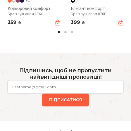
+1
Кольоровий комфорт
Елегант комфорт
Бра з пуш-апом 176C
Бра з пуш-апом 076Е
359
399
₴
₴
Підпишись, щоб не пропустити
найвигідніші пропозиції!
ПІДПИСАТИСЯ