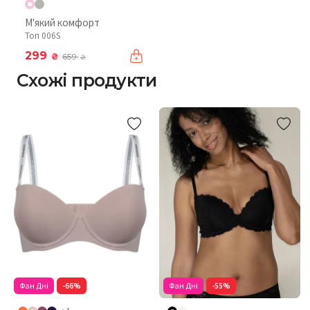
М'який комфорт
Топ 006S
299
₴
659
₴
Схожі продукти
Фан Дні
-66%
Фан Дні
-55%