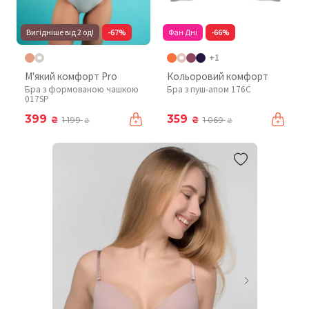
Вигідніше від 2 од!
-67%
Фан Дні
-66%
+1
М'який комфорт Pro
Кольоровий комфорт
Бра з формованою чашкою
Бра з пуш-апом 176C
017SP
399
359
₴
₴
1 199
1 069
₴
₴