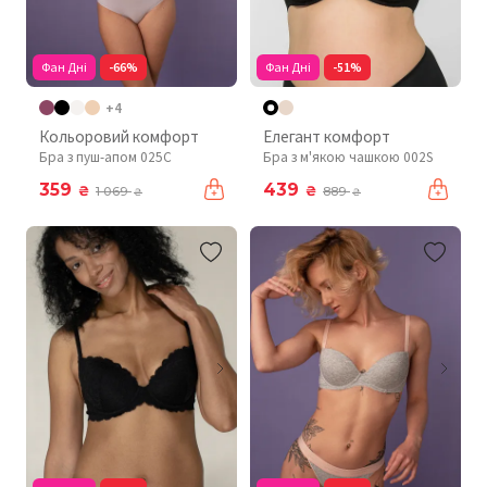
Фан Дні
-66%
Фан Дні
-51%
+4
Кольоровий комфорт
Елегант комфорт
Бра з пуш-апом 025C
Бра з м'якою чашкою 002S
359
439
₴
₴
1 069
889
₴
₴