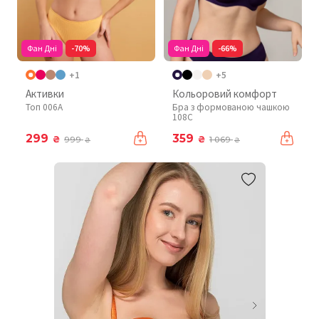
Фан Дні
-70%
Фан Дні
-66%
+1
+5
Активки
Кольоровий комфорт
Топ 006A
Бра з формованою чашкою
108C
299
359
₴
₴
999
1 069
₴
₴