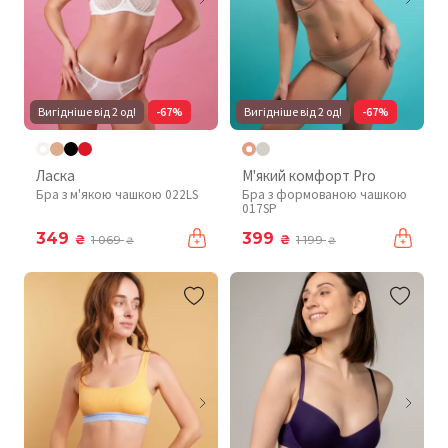
Вигідніше від 2 од!
-67%
Вигідніше від 2 од!
-67%
Ласка
М'який комфорт Pro
Бра з м'якою чашкою 022LS
Бра з формованою чашкою
017SP
349
399
₴
₴
1 069
1 199
₴
₴