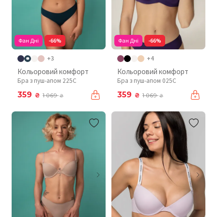
Фан Дні
-66%
Фан Дні
-66%
+3
+4
Кольоровий комфорт
Кольоровий комфорт
Бра з пуш-апом 225C
Бра з пуш-апом 025C
359
359
₴
₴
1 069
1 069
₴
₴