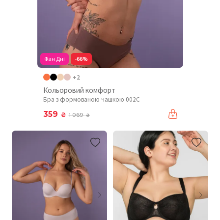
Фан Дні
-66%
+2
Кольоровий комфорт
Бра з формованою чашкою 002C
359
₴
1 069
₴