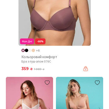
Фан Дні
-66%
+6
Кольоровий комфорт
Бра з пуш-апом 076C
359
₴
1 069
₴