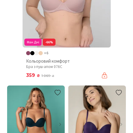
Фан Дні
-66%
+6
Кольоровий комфорт
Бра з пуш-апом 076C
359
₴
1 069
₴