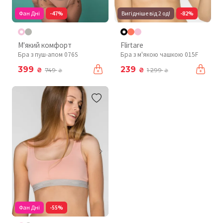
Фан Дні
-47%
Вигідніше від 2 од!
-82%
М'який комфорт
Flirtare
Бра з пуш-апом 076S
Бра з м'якою чашкою 015F
399
239
₴
₴
749
1 299
₴
₴
Фан Дні
-55%