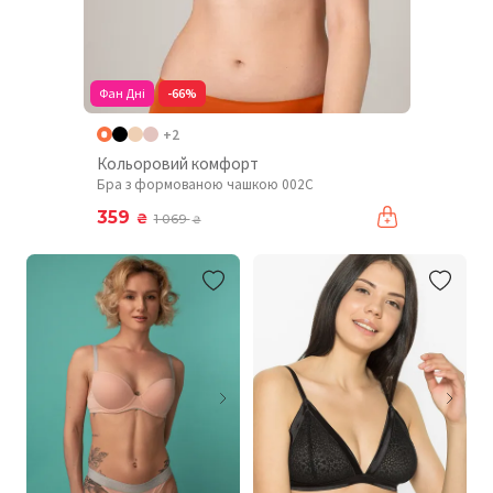
Фан Дні
-66%
+2
Кольоровий комфорт
Бра з формованою чашкою 002C
359
₴
1 069
₴