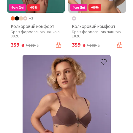
Фан Дні
-66%
Фан Дні
-66%
+2
Кольоровий комфорт
Кольоровий комфорт
Бра з формованою чашкою
Бра з формованою чашкою
002C
102C
359
359
₴
₴
1 069
1 069
₴
₴