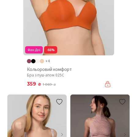
Фан Дні
-66%
+4
Кольоровий комфорт
Бра з пуш-апом 025C
359
₴
1 069
₴