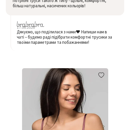
потрібні труси такого ж типу - щільні, комфортні,
більш натуральні, насичених кольорів!
17.06.2026
Дякуємо, що поділилася з нами❤️ Напиши нам в
чаті – будемо раді підібрати комфортні трусики за
твоїми параметрами та побажаннями!