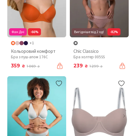
Фан Дні
-66%
Вигідніше від 2 од!
-82%
+1
Кольоровий комфорт
Chic Classico
Бра з пуш-апом 176C
Бра холтер 005SS
359
239
₴
₴
1 069
1 299
₴
₴