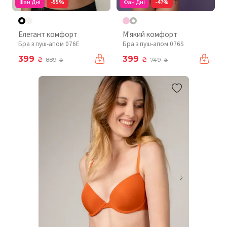
Фан Дні
-55%
Фан Дні
-47%
Елегант комфорт
М'який комфорт
Бра з пуш-апом 076Е
Бра з пуш-апом 076S
399
399
₴
₴
889
749
₴
₴