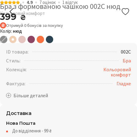
4.9
7 оцiнок
1 відгук
Бра з формованою чашкою 002C нюд
Кольоровий комфорт
399
₴
Отримуй
0
бонусів
за покупку
Колір:
нюд
ID товара:
002C
Стиль:
Бра
Колекція:
Кольоровий
комфорт
Фактура:
Гладке
Доставка
Нова Пошта
До відділення - 99
₴