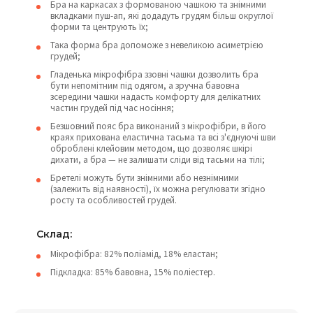
Бра на каркасах з формованою чашкою та знімними
вкладками пуш-ап, які додадуть грудям більш округлої
форми та центрують їх;
Така форма бра допоможе з невеликою асиметрією
грудей;
Гладенька мікрофібра ззовні чашки дозволить бра
бути непомітним під одягом, а зручна бавовна
зсередини чашки надасть комфорту для делікатних
частин грудей під час носіння;
Безшовний пояс бра виконаний з мікрофібри, в його
краях прихована еластична тасьма та всі з'єднуючі шви
оброблені клейовим методом, що дозволяє шкірі
дихати, а бра — не залишати сліди від тасьми на тілі;
Бретелі можуть бути знімними або незнімними
(залежить від наявності), їх можна регулювати згідно
росту та особливостей грудей.
Склад:
Мікрофібра: 82% поліамід, 18% еластан;
Підкладка: 85% бавовна, 15% поліестер.