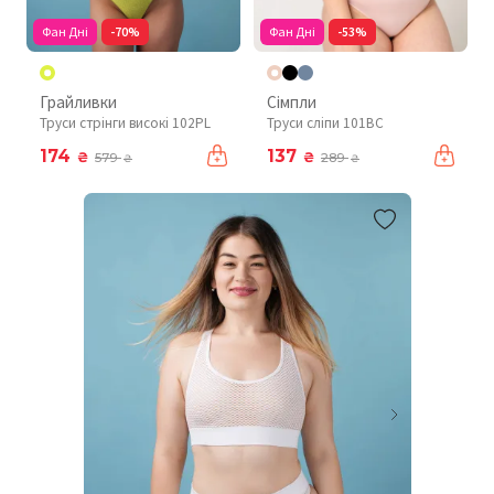
Фан Дні
-70%
Фан Дні
-53%
Грайливки
Сімпли
Труси стрінги високі 102PL
Труси сліпи 101BC
174
137
₴
₴
579
289
₴
₴