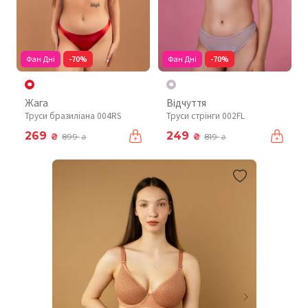
Фан Дні
-70%
Фан Дні
-70%
Жага
Відчуття
Труси бразиліана 004RS
Труси стрінги 002FL
269
249
₴
₴
899
819
₴
₴