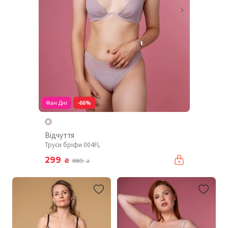
Фан Дні
-66%
Відчуття
Труси бріфи 004FL
299
₴
889
₴