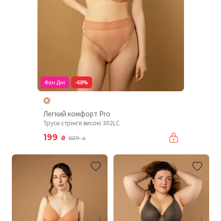
Фан Дні
-68%
Легкий комфорт Pro
Труси стрінги високі 302LC
199
₴
629
₴