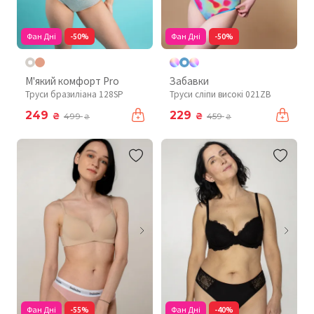
Фан Дні
-50%
Фан Дні
-50%
М'який комфорт Pro
Забавки
Труси бразиліана 128SP
Труси сліпи високі 021ZB
249
229
₴
₴
499
459
₴
₴
Фан Дні
-55%
Фан Дні
-40%