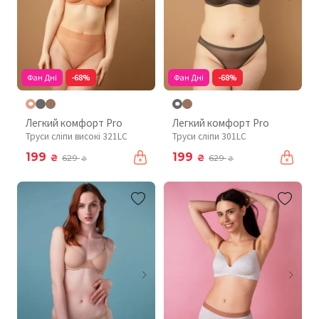
Фан Дні
-68%
Фан Дні
-68%
Легкий комфорт Pro
Легкий комфорт Pro
Труси сліпи високі 321LC
Труси сліпи 301LC
199
199
₴
₴
629
629
₴
₴