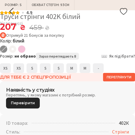
РОЗМІР: S
ОБХВАТ СТЕГОН: 93СМ
4.9
Труси стрінги 402K білий
Коттонуссі
207
₴
459
₴
Отримуй
21
бонусів
за покупку
Колір:
білий
Розмір:
не обрано
Як підібрати?
Зараз переглядають 8
XS
XS
S
S
S
M
M
-
ДЛЯ ТЕБЕ Є 2 СПЕЦПРОПОЗИЦІЇ
ПЕРЕГЛЯНУТИ
Наявність у студіях
Переглянь, у якому магазині є потрібний розмір.
Перевірити
ID товара:
402К
Стиль:
Стрінги