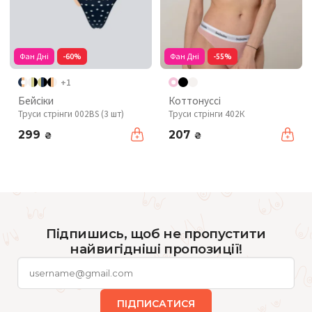
Фан Дні
-60%
Фан Дні
-55%
+1
Бейсіки
Коттонуссі
Труси стрінги 002BS (3 шт)
Труси стрінги 402К
299
207
₴
₴
Підпишись, щоб не пропустити
найвигідніші пропозиції!
ПІДПИСАТИСЯ