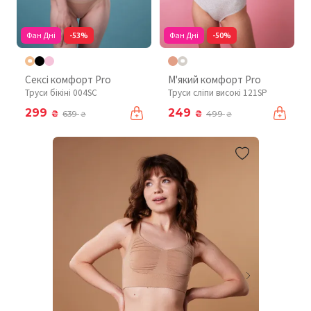
Фан Дні
-53%
Фан Дні
-50%
Сексі комфорт Pro
М'який комфорт Pro
Труси бікіні 004SC
Труси сліпи високі 121SP
299
249
₴
₴
639
499
₴
₴