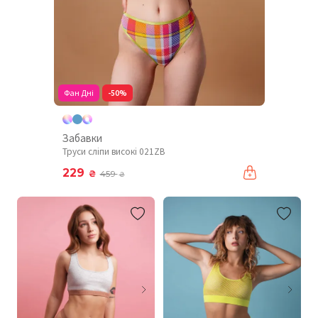
Фан Дні
-50%
Забавки
Труси сліпи високі 021ZB
229
₴
459
₴