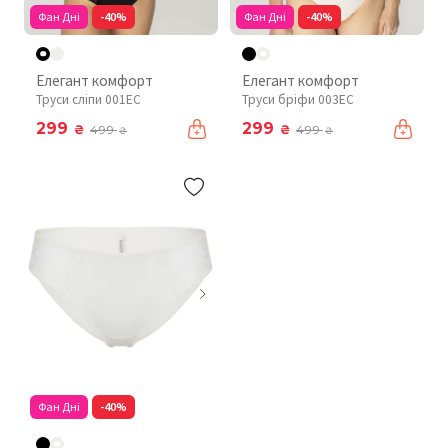
Фан Дні
-40%
Фан Дні
-40%
Елегант комфорт
Елегант комфорт
Труси сліпи 001EC
Труси бріфи 003EC
299
299
₴
₴
499
499
₴
₴
Фан Дні
-40%