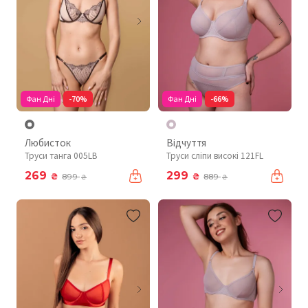
Фан Дні
-70%
Фан Дні
-66%
Любисток
Відчуття
Труси танга 005LB
Труси сліпи високі 121FL
269
299
₴
₴
899
889
₴
₴