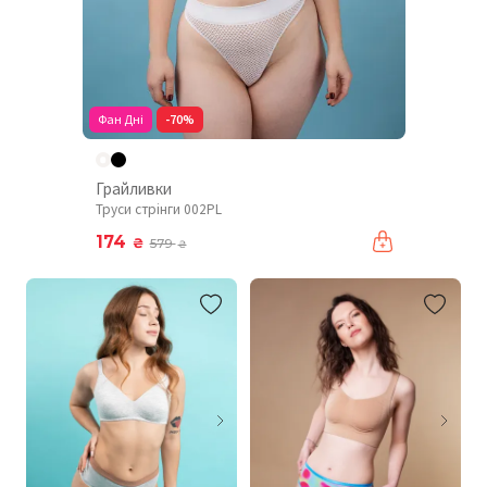
Фан Дні
-70%
Грайливки
Труси стрінги 002PL
174
₴
579
₴