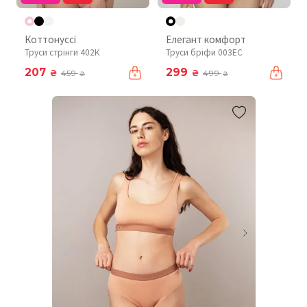
Коттонуссі
Елегант комфорт
Труси стрінги 402К
Труси бріфи 003EC
207
299
₴
₴
459
499
₴
₴