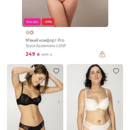
Фан Дні
-50%
М'який комфорт Pro
Труси бразиліана 128SP
249
₴
499
₴