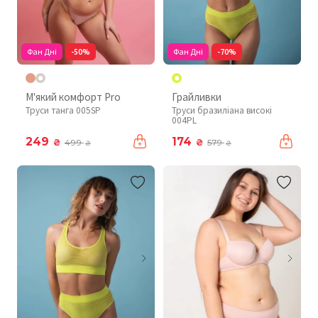
Фан Дні
-50%
Фан Дні
-70%
М'який комфорт Pro
Грайливки
Труси танга 005SP
Труси бразиліана високі
004PL
249
174
₴
₴
499
579
₴
₴