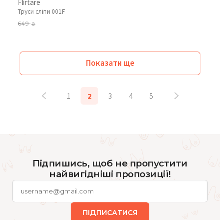
Flirtare
Труси сліпи 001F
649
₴
Показати ще
1
2
3
4
5
Підпишись, щоб не пропустити
найвигідніші пропозиції!
ПІДПИСАТИСЯ