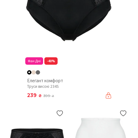
Фан Дні
-40%
Елегант комфорт
Труси високі 234S
239
₴
399
₴