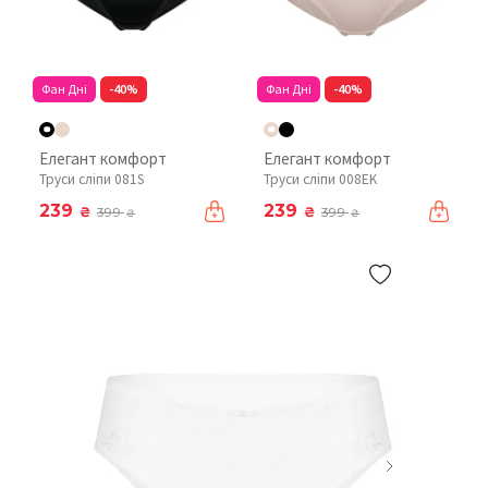
Фан Дні
-40%
Фан Дні
-40%
Елегант комфорт
Елегант комфорт
Труси сліпи 081S
Труси сліпи 008EK
239
239
₴
₴
399
399
₴
₴