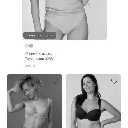
Товар розпродано
М'який комфорт
Труси сліпи 028S
399
₴