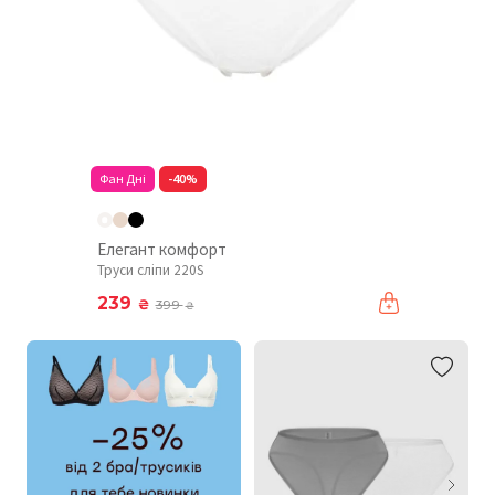
Фан Дні
-40%
Елегант комфорт
Труси сліпи 220S
239
₴
399
₴