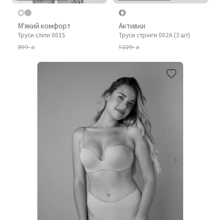
М'який комфорт
Активки
Труси сліпи 001S
Труси стрінги 002A (3 шт)
399
1 229
₴
₴