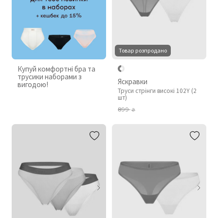
Товар розпродано
Купуй комфортні бра та
трусики наборами з
Яскравки
вигодою!
Труси стрінги високі 102Y (2
шт)
899
₴