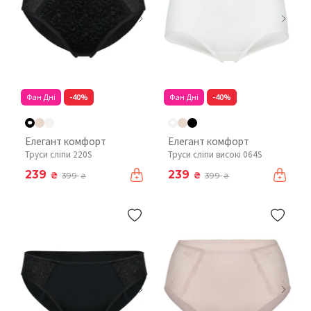
Фан Дні
-40%
Фан Дні
-40%
Елегант комфорт
Елегант комфорт
Труси сліпи 220S
Труси сліпи високі 064S
239
239
₴
₴
399
399
₴
₴