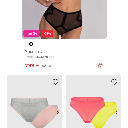
Фан Дні
-68%
Закохана
Труси кюлоти 111L
299
₴
949
₴