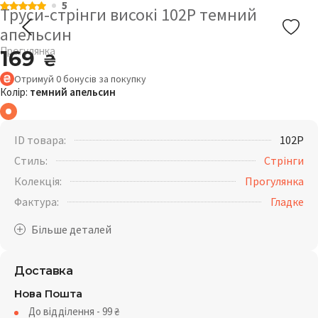
5
Труси-стрінги високі 102P темний
апельсин
Прогулянка
169
₴
Отримуй
0
бонусів
за покупку
Колір:
темний апельсин
ID товара:
102P
Стиль:
Стрінги
Колекція:
Прогулянка
Фактура:
Гладке
Доставка
Нова Пошта
До відділення - 99
₴