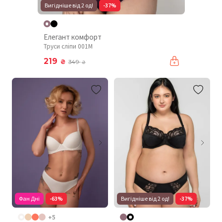
Вигідніше від 2 од!
-37%
Елегант комфорт
Труси сліпи 001М
219
₴
349
₴
Фан Дні
-63%
Вигідніше від 2 од!
-37%
+5