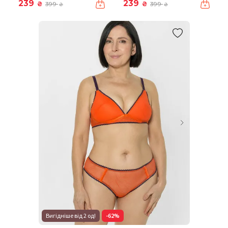
239
239
₴
₴
399
399
₴
₴
Вигідніше від 2 од!
-62%