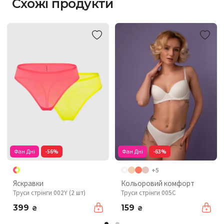
Схожі продукти
Фан Дні
-56%
Фан Дні
-63%
+5
Яскравки
Кольоровий комфорт
Труси стрінги 002Y (2 шт)
Труси стрінги 005C
399
159
₴
₴