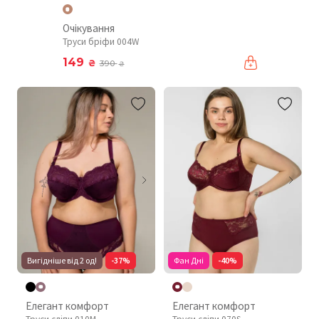
Очікування
Труси бріфи 004W
149
₴
390
₴
Вигідніше від 2 од!
-37%
Фан Дні
-40%
Елегант комфорт
Елегант комфорт