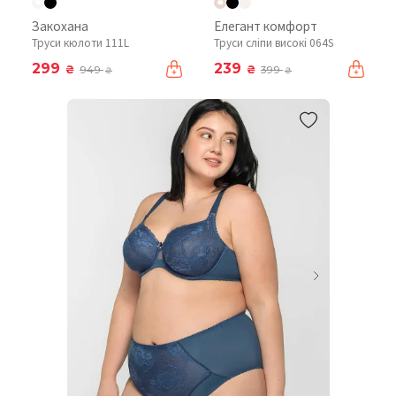
Закохана
Елегант комфорт
Труси кюлоти 111L
Труси сліпи високі 064S
299
239
₴
₴
949
399
₴
₴