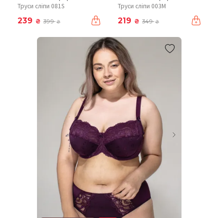
Труси сліпи 081S
Труси сліпи 003М
239
219
₴
₴
399
349
₴
₴