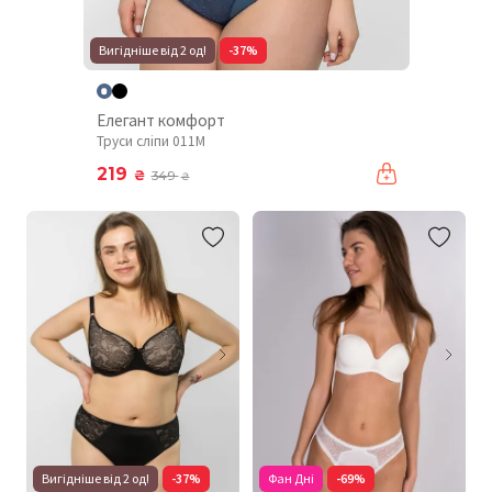
Вигідніше від 2 од!
-37%
Елегант комфорт
Труси сліпи 011М
219
₴
349
₴
Вигідніше від 2 од!
-37%
Фан Дні
-69%