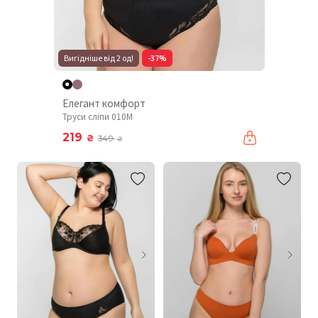
Вигідніше від 2 од!
-37%
Елегант комфорт
Труси сліпи 010М
219
₴
349
₴