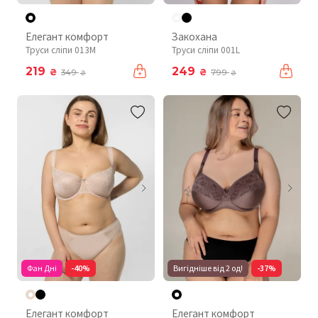
Елегант комфорт
Закохана
Труси сліпи 013M
Труси сліпи 001L
219
249
₴
₴
349
799
₴
₴
Фан Дні
-40%
Вигідніше від 2 од!
-37%
Елегант комфорт
Елегант комфорт