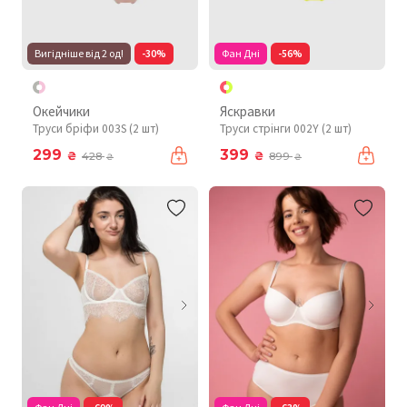
Вигідніше від 2 од!
-30%
Фан Дні
-56%
Окейчики
Яскравки
Труси бріфи 003S (2 шт)
Труси стрінги 002Y (2 шт)
299
399
₴
₴
428
899
₴
₴