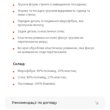
Труси в формі стрінги із завищенною посадкою;
Форма та посадка трусиків відкривають сідниці та
лінію стегон;
Передня деталь із гладенької мікрофібри, яка
пропускає вологу;
Задня деталь із еластичної сітки;
Еластична резинка на поясі фіксує трусики не
перетискаючи шкіру;
Всі краї оброблені еластичною резинкою, яка фіксує
не залишаючи сліди перетискання.
Склад:
Мікрофібра: 90% поліамід, 10% еластан;
Сітка: 88% поліамід, 12% еластан;
Ластовиця: 100% бавовна.
Рекомендації по догляду