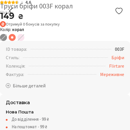
4.6
Труси бріфи 003F корал
Flirtare
149
₴
Отримуй
0
бонусів
за покупку
Колір:
корал
ID товара:
003F
Стиль:
Бріфи
Колекція:
Flirtare
Фактура:
Мереживне
Доставка
Нова Пошта
До відділення - 99
₴
На поштомат - 99
₴