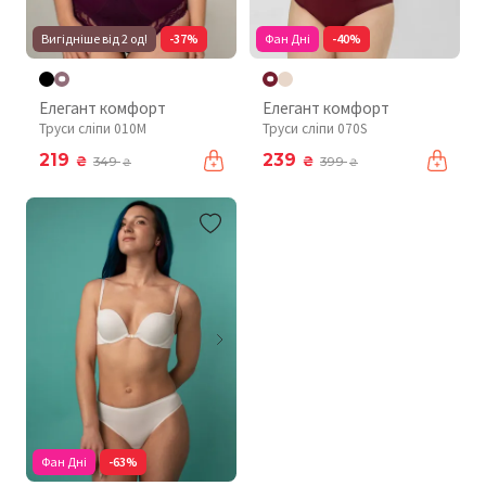
Вигідніше від 2 од!
-37%
Фан Дні
-40%
Елегант комфорт
Елегант комфорт
Труси сліпи 010М
Труси сліпи 070S
219
239
₴
₴
349
399
₴
₴
Фан Дні
-63%