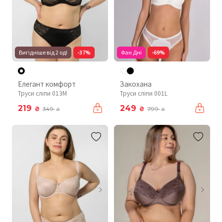
Вигідніше від 2 од!
-37%
Фан Дні
-69%
Елегант комфорт
Закохана
Труси сліпи 013M
Труси сліпи 001L
219
249
₴
₴
349
799
₴
₴