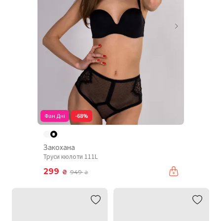
Фан Дні
-68%
Закохана
Труси кюлоти 111L
299
₴
949
₴