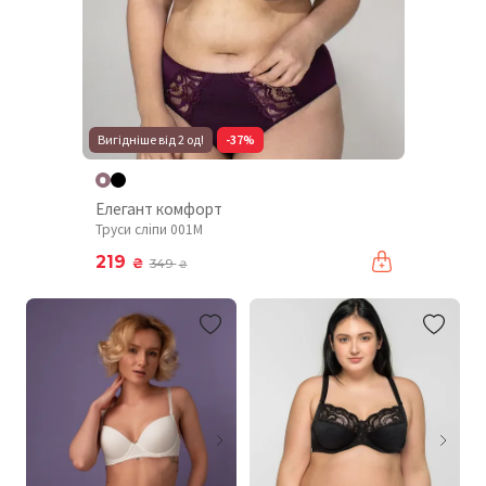
Вигідніше від 2 од!
-37%
Елегант комфорт
Труси сліпи 001М
219
₴
349
₴