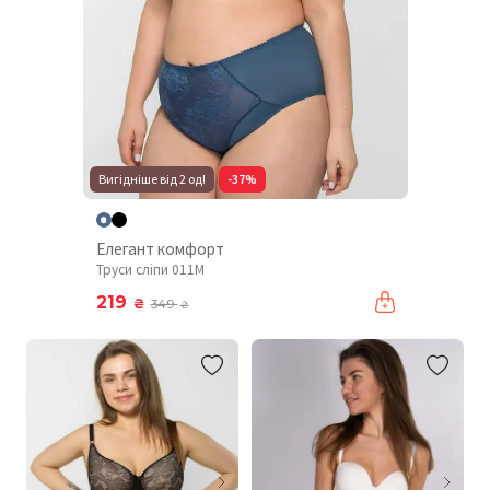
Вигідніше від 2 од!
-37%
Елегант комфорт
Труси сліпи 011М
219
₴
349
₴