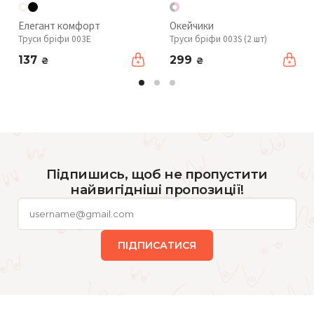
Елегант комфорт
Окейчики
Труси бріфи 003Е
Труси бріфи 003S (2 шт)
137
299
₴
₴
Підпишись, щоб не пропустити
найвигідніші пропозиції!
ПІДПИСАТИСЯ