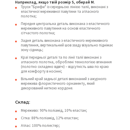
Наприклад, якщо твій розмір S, обирай М.
Труси "Брифи" із середньою лінією талії, виконані з
еластичної мереживної павутини та атласного
полотна;
Передня центральна деталь виконана з еластичного
мереживного павутиння на основі еластичного
сітчастого полотна;
Задня деталь виконана з еластичного мереживного
павутиння, вертикальний шов ззаду візуально піднімає
зону сідниць;
Краї передньої деталі та по лінії талії виконані з
атласного полотна, оброблені технологією вгинання
(полотно складено вдвічі) – відсутність шва по краю
для комфорту в носінні;
Вільний край задньої деталі виконаний з ажурного
мережива флористичного орнаменту, який
декорований ниткою кордоне.
Склад:
Мереживо: 90% поліамід, 10% еластан;
Сітка: 88% поліамід, 12% еластан;
Атлас: 100% поліестер;