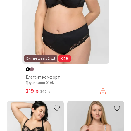
Вигідніше від 2 од!
-37%
Елегант комфорт
Труси сліпи 010М
219
₴
349
₴