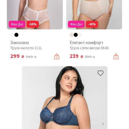
Фан Дні
-68%
Фан Дні
-40%
Закохана
Елегант комфорт
Труси кюлоти 111L
Труси сліпи високі 064S
299
239
₴
₴
949
399
₴
₴