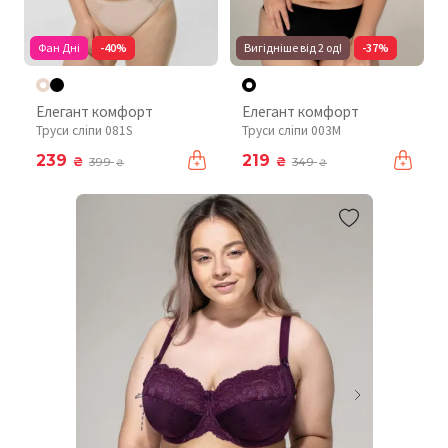
Фан Дні
-40%
Вигідніше від 2 од!
-37%
Елегант комфорт
Елегант комфорт
Труси сліпи 081S
Труси сліпи 003М
239
219
₴
₴
399
349
₴
₴