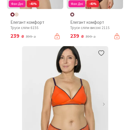
Фан Дні
-40%
Фан Дні
-40%
Елегант комфорт
Елегант комфорт
Труси сліпи 615S
Труси сліпи високі 211S
239
239
₴
₴
399
399
₴
₴