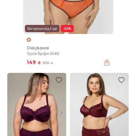
Вигідніше від 2 од!
-62%
Очікування
Труси бріфи 004W
149
₴
390
₴