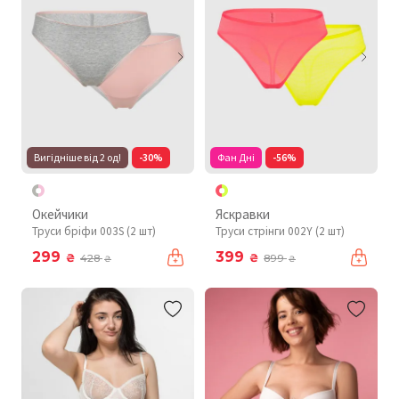
Вигідніше від 2 од!
-30%
Фан Дні
-56%
Окейчики
Яскравки
Труси бріфи 003S (2 шт)
Труси стрінги 002Y (2 шт)
299
399
₴
₴
428
899
₴
₴