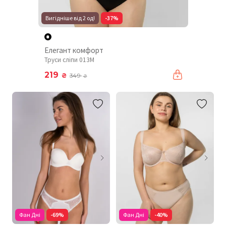
Вигідніше від 2 од!
-37%
Елегант комфорт
Труси сліпи 013M
219
₴
349
₴
Фан Дні
-69%
Фан Дні
-40%