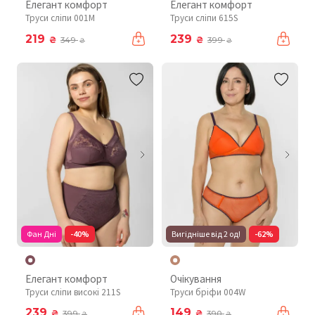
Елегант комфорт
Елегант комфорт
Труси сліпи 001М
Труси сліпи 615S
219
239
₴
₴
349
399
₴
₴
Фан Дні
-40%
Вигідніше від 2 од!
-62%
Елегант комфорт
Очікування
Труси сліпи високі 211S
Труси бріфи 004W
239
149
₴
₴
399
390
₴
₴