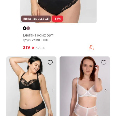
Вигідніше від 2 од!
-37%
Елегант комфорт
Труси сліпи 010М
219
₴
349
₴