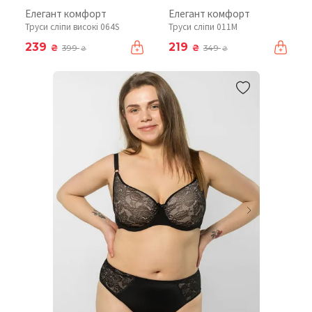
Елегант комфорт
Елегант комфорт
Труси сліпи високі 064S
Труси сліпи 011М
239
219
₴
₴
399
349
₴
₴