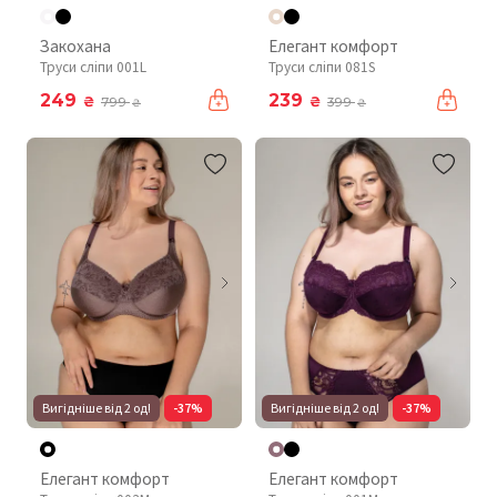
Закохана
Елегант комфорт
Труси сліпи 001L
Труси сліпи 081S
249
239
₴
₴
799
399
₴
₴
Вигідніше від 2 од!
-37%
Вигідніше від 2 од!
-37%
Елегант комфорт
Елегант комфорт