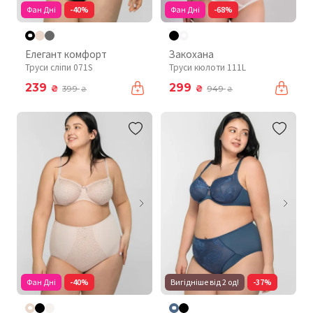
Фан Дні
-40%
Фан Дні
-68%
Елегант комфорт
Закохана
Труси сліпи 071S
Труси кюлоти 111L
239
299
₴
₴
399
949
₴
₴
Фан Дні
-40%
Вигідніше від 2 од!
-37%