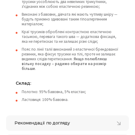
трусики уособлюють два невеликих трикутники,
з'єднаних між собою еластичною резинкою;
Виконані з бавовни, дівчата які мають чутливу шкіру —
будуть приємно здивовані таким гіпоалергенним
матеріалом;
Краї трусиків оброблені контрастною еластичною
тасьмою, перевага такого шва — додаткова фіксація,
яка не перетискає та не залишає різні сліди;
Пояс по лінії талії виконаний з еластичної брендованої
резинки, яка фіксує трусики на тілі, проте не залишає
видимих слідів перетискання.
Якщо полюбляєш
вільну посадку – радимо обирати на розмір
більше
.
Склад:
Полотно: 95% бавовна, 5% еластан;
Ластовиця: 100% бавовна.
Рекомендації по догляду