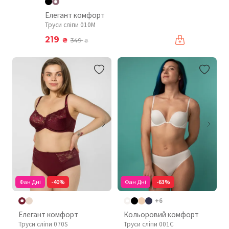
Елегант комфорт
Труси сліпи 010М
219
₴
349
₴
Фан Дні
-40%
Фан Дні
-63%
+6
Елегант комфорт
Кольоровий комфорт
Труси сліпи 070S
Труси сліпи 001C