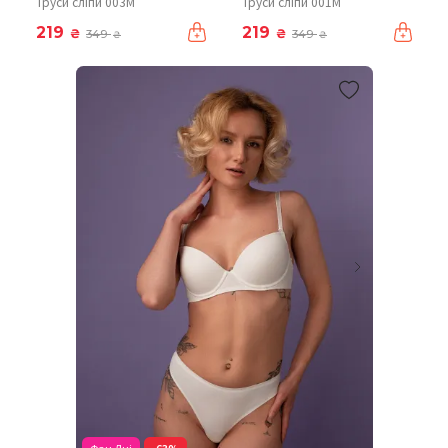
Труси сліпи 003М
Труси сліпи 001М
219
219
₴
₴
349
349
₴
₴