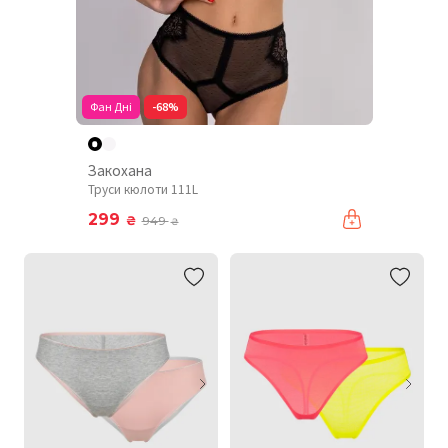
Фан Дні
-68%
Закохана
Труси кюлоти 111L
299
₴
949
₴