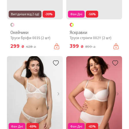
Вигідніше від 2 од!
-30%
Фан Дні
-56%
Окейчики
Яскравки
Труси бріфи 003S (2 шт)
Труси стрінги 002Y (2 шт)
299
399
₴
₴
428
899
₴
₴
Фан Дні
-69%
Фан Дні
-63%