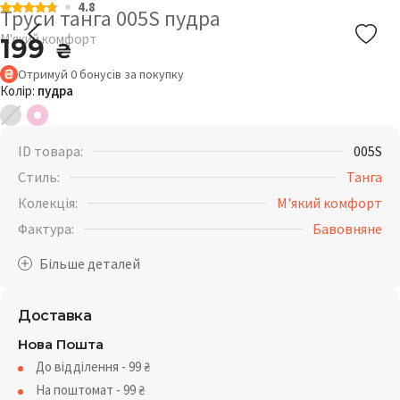
4.8
Труси танга 005S пудра
М'який комфорт
199
₴
Отримуй
0
бонусів
за покупку
Колір:
пудра
ID товара:
005S
Стиль:
Танга
Колекція:
М'який комфорт
Фактура:
Бавовняне
Доставка
Нова Пошта
До відділення - 99
₴
На поштомат - 99
₴