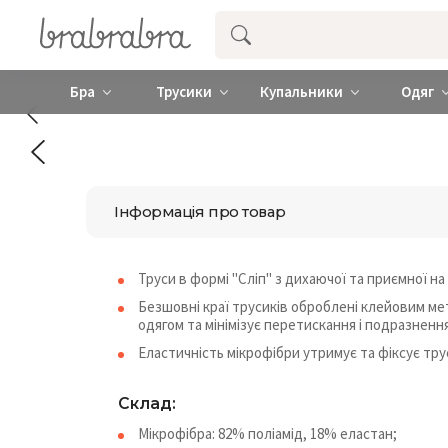
Купити нижню жіночу білизну ❤️ brab
Бра
Трусики
Купальники
Одяг
Інформація про товар
Труси в формі "Сліп" з дихаючої та приємної на
Безшовні краї трусиків оброблені клейовим ме
одягом та мінімізує перетискання і подразнення
Еластичність мікрофібри утримує та фіксує трус
Склад:
Мікрофібра: 82% поліамід, 18% еластан;