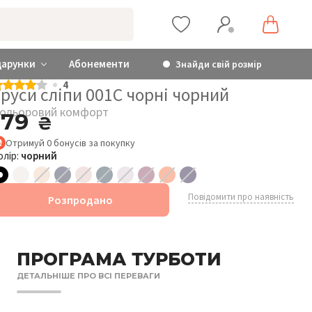
дарунки
Абонементи
Знайди свій розмір
4
руси сліпи 001C чорні чорний
ольоровий комфорт
179
₴
Отримуй
0
бонусів
за покупку
олір:
чорний
Повідомити про наявність
Розпродано
ПРОГРАМА ТУРБОТИ
ДЕТАЛЬНІШЕ ПРО ВСІ ПЕРЕВАГИ