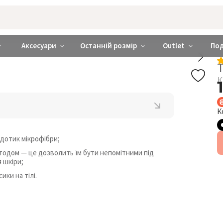
rabra ❤️ Київ та Україна
Аксесуари
Останній розмір
Outlet
По
Т
К
К
 дотик мікрофібри;
тодом — це дозволить їм бути непомітними під
 шкіри;
ики на тілі.