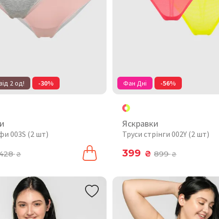
від 2 од!
-30%
Фан Дні
-56%
и
Яскравки
фи 003S (2 шт)
Труси стрінги 002Y (2 шт)
399
428
₴
899
₴
₴