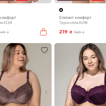
 комфорт
Елегант комфорт
пи 011М
Труси сліпи 013M
219
349
₴
349
₴
₴