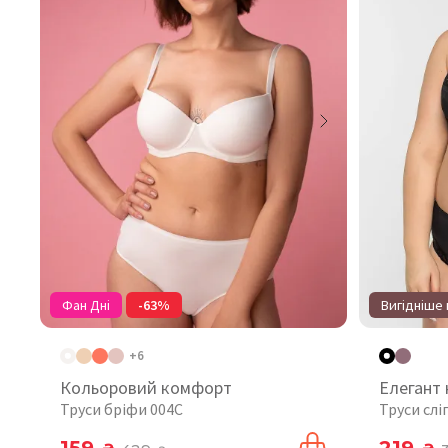
Фан Дні
-63%
Вигідніше 
+6
Кольоровий комфорт
Елегант
Труси бріфи 004C
Труси слі
159
219