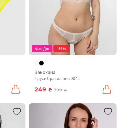
Фан Дні
-69%
Закохана
Труси бразиліана 004L
249
₴
799
₴