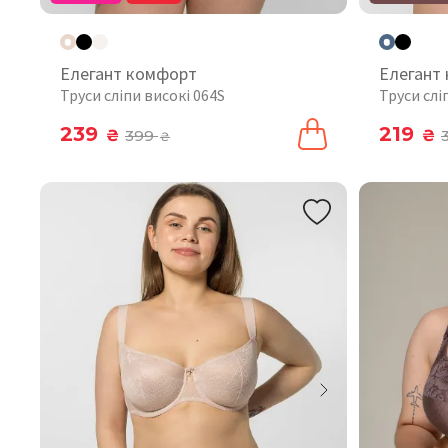
Елегант комфорт
Елегант
Труси сліпи високі 064S
Труси слі
239
219
₴
399
₴
₴