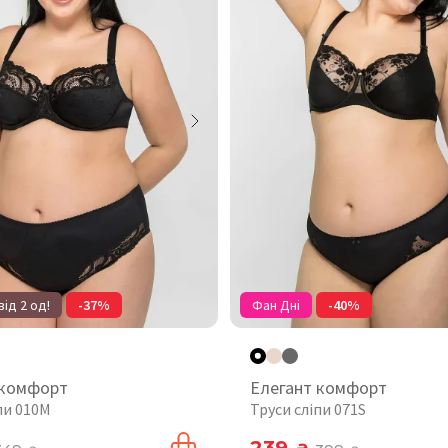
від 2 од!
-37%
Фан Дні
-40%
 комфорт
Елегант комфорт
пи 010М
Труси сліпи 071S
239