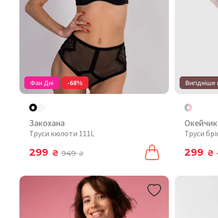
Фан Дні
-68%
Вигідніше 
Закохана
Окейчик
Труси кюлоти 111L
Труси брі
299
299
₴
949
₴
₴