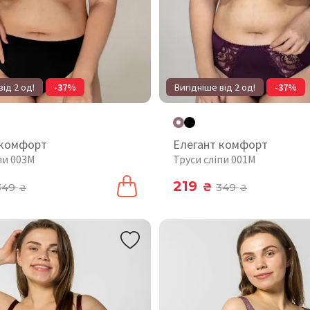
від 2 од!
-37%
Вигідніше від 2 од!
-37%
 комфорт
Елегант комфорт
пи 003М
Труси сліпи 001М
219
349
₴
349
₴
₴