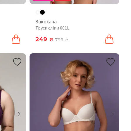
Закохана
Труси сліпи 001L
249
₴
799
₴