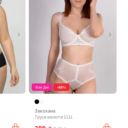
Фан Дні
-68%
Закохана
Труси кюлоти 111L
299