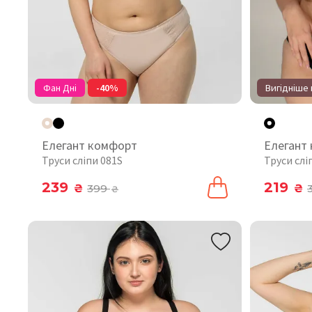
Фан Дні
-40%
Вигідніше 
Елегант комфорт
Елегант
Труси сліпи 081S
Труси слі
239
219
₴
399
₴
₴