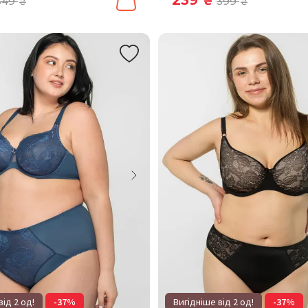
349
₴
399
₴
₴
від 2 од!
-37%
Вигідніше від 2 од!
-37%