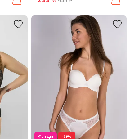
₴
949
₴
Фан Дні
-69%